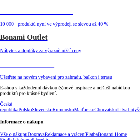
Summer Sale až -40 %
10 000+ produktů nyní ve výprodeji se slevou až 40 %
Bonami Outlet
Nábytek a doplňky za výrazně nižší ceny
Zahrada ve slevě
Ušetřete na novém vybavení pro zahradu, balkon i terasu
E-shop s každodenní dávkou (s)nové inspirace a nejširší nabídkou
produktů pro krásné bydlení.
Česká
republika
Polsko
Slovensko
Rumunsko
Maďarsko
Chorvatsko
Litva
Lotyš
Informace o nákupu
Vše o nákupu
Doprava
Reklamace a vrácení
Platba
Bonami Home
Studia
Jak fungují kredity