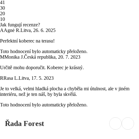
4
1
3
0
2
0
1
0
Jak fungují recenze?
A
Agnė R.
Litva
,
26. 6. 2025
Perfektní koberec na terasu!
Toto hodnocení bylo automaticky přeloženo.
M
Monika J.
Česká republika
,
20. 7. 2023
Určitě mohu doporučit. Koberec je krásný.
R
Rasa L.
Litva
,
17. 5. 2023
Je to velká, velmi hladká plocha a chyběla mi útulnost, ale v jiném
interiéru, než je ten náš, by byla skvělá.
Toto hodnocení bylo automaticky přeloženo.
Řada Forest