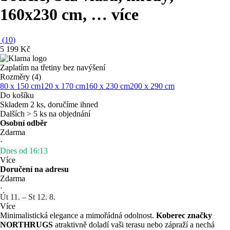
160x230 cm
, …
více
(
10
)
5 199 Kč
Zaplatím na třetiny bez navýšení
Rozměry (4)
80 x 150 cm
120 x 170 cm
160 x 230 cm
200 x 290 cm
Do košíku
Skladem 2 ks, doručíme ihned
Dalších > 5 ks na objednání
Osobní odběr
Zdarma
·
Dnes od 16:13
Více
Doručení na adresu
Zdarma
·
Út 11. – St 12. 8.
Více
Minimalistická elegance a mimořádná odolnost.
Koberec značky
NORTHRUGS
atraktivně doladí vaši terasu nebo zápraží a nechá