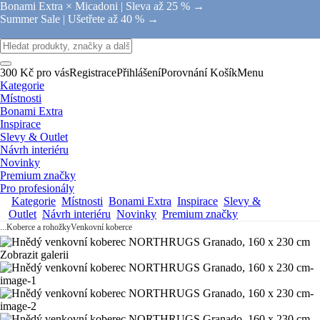
Bonami Extra × Micadoni |
Sleva až 25 % →
Summer Sale |
Ušetřete až 40 % →
300 Kč pro vás
Registrace
Přihlášení
Porovnání
Košík
Menu
Kategorie
Místnosti
Bonami Extra
Inspirace
Slevy & Outlet
Návrh interiéru
Novinky
Premium značky
Pro profesionály
Kategorie
Místnosti
Bonami Extra
Inspirace
Slevy &
Outlet
Návrh interiéru
Novinky
Premium značky
...
Koberce a rohožky
Venkovní koberce
Zobrazit galerii