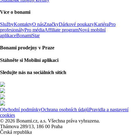
Více o bonami
Služby
Kontakty
O nás
Značky
Dárkové poukazy
Kariéra
Pro
profesionály
Pro média
Affiliate program
Nová mobilní
aplikace
BonamiStar
Bonami prodejny v Praze
Stáhněte si Mobilní aplikaci
Sledujte nás na sociálních sítích
Obchodní podmínky
Ochrana osobních údajů
Pravidla a nastavení
cookies
© 2026 Bonami.cz, a.s. Všechna práva vyhrazena.
Thámova 289/13, 186 00 Praha
Česká republika