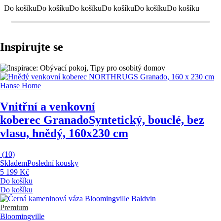
Do košíku
Do košíku
Do košíku
Do košíku
Do košíku
Do košíku
Inspirujte se
Hanse Home
Vnitřní a venkovní
koberec Granado
Syntetický, bouclé, bez
vlasu, hnědý, 160x230 cm
(
10
)
Skladem
Poslední kousky
5 199 Kč
Do košíku
Do košíku
Premium
Bloomingville