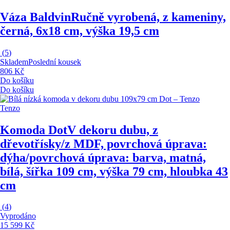
Váza Baldvin
Ručně vyrobená, z kameniny,
černá, 6x18 cm, výška 19,5 cm
(
5
)
Skladem
Poslední kousek
806 Kč
Do košíku
Do košíku
Tenzo
Komoda Dot
V dekoru dubu, z
dřevotřísky/z MDF, povrchová úprava:
dýha/povrchová úprava: barva, matná,
bílá, šířka 109 cm, výška 79 cm, hloubka 43
cm
(
4
)
Vyprodáno
15 599 Kč