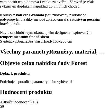
vám pocítit teplo domova i venku za dveřmi. Zároveň je však
i vkusným doplňkem například do vnitřních chodeb.
Kousky z
kolekce Granado
jsou zhotoveny z odolného
polypropylenu a díky metodě zpracování si
s vrtošivým počasím
hravě poradí.
Navíc se chlubí svým okouzlujícím designem inspirovaným
temperamentním Španělskem
.
Syntetický
Bouclé
Bez vlasu
Hnědý
160x230 cm
Všechny parametry
Rozměry, materiál, …
Objevte celou nabídku řady Forest
Dotaz k produktu
Potřebujete poradit s parametry nebo výběrem?
Hodnocení produktu
4.9
Počet hodnocení
(
10
)
5
9