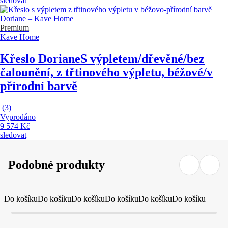
sledovat
Premium
Kave Home
Křeslo Doriane
S výpletem/dřevěné/bez
čalounění, z třtinového výpletu, béžové/v
přírodní barvě
(
3
)
Vyprodáno
9 574 Kč
sledovat
Podobné produkty
Do košíku
Do košíku
Do košíku
Do košíku
Do košíku
Do košíku