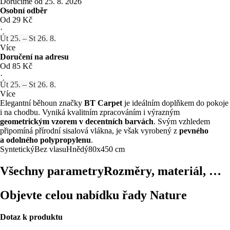
Doručíme od 25. 8. 2026
Osobní odběr
Od 29 Kč
·
Út 25. – St 26. 8.
Více
Doručení na adresu
Od 85 Kč
·
Út 25. – St 26. 8.
Více
Elegantní běhoun značky
BT Carpet
je ideálním doplňkem do pokoje
i na chodbu. Vyniká kvalitním zpracováním i výrazným
geometrickým vzorem v decentních barvách
. Svým vzhledem
připomíná přírodní sisalová vlákna, je však vyrobený z
pevného
a odolného polypropylenu
.
Syntetický
Bez vlasu
Hnědý
80x450 cm
Všechny parametry
Rozměry, materiál, …
Objevte celou nabídku řady Nature
Dotaz k produktu