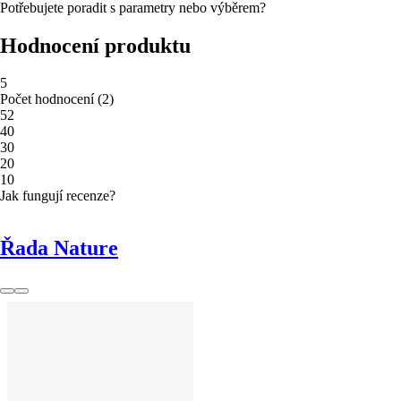
Potřebujete poradit s parametry nebo výběrem?
Hodnocení produktu
5
Počet hodnocení
(
2
)
5
2
4
0
3
0
2
0
1
0
Jak fungují recenze?
Řada Nature