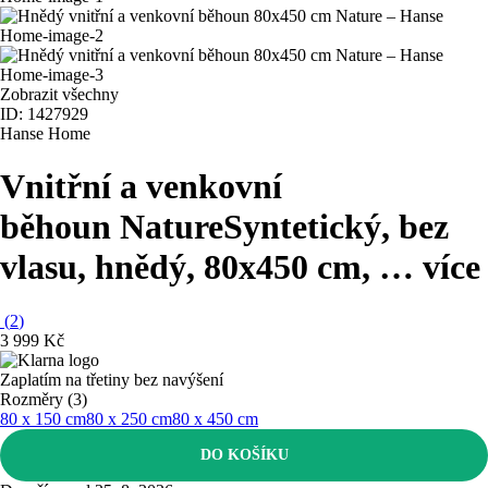
Zobrazit všechny
ID: 1427929
Hanse Home
Vnitřní a venkovní
běhoun Nature
Syntetický, bez
vlasu, hnědý, 80x450 cm
, …
více
(
2
)
3 999 Kč
Zaplatím na třetiny bez navýšení
Rozměry (3)
80 x 150 cm
80 x 250 cm
80 x 450 cm
DO KOŠÍKU