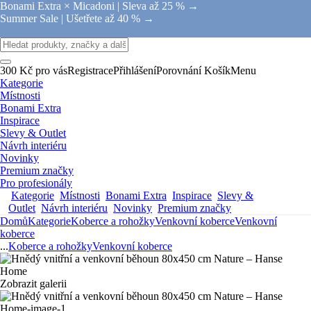
Bonami Extra × Micadoni |
Sleva až 25 % →
Summer Sale |
Ušetřete až 40 % →
300 Kč pro vás
Registrace
Přihlášení
Porovnání
Košík
Menu
Kategorie
Místnosti
Bonami Extra
Inspirace
Slevy & Outlet
Návrh interiéru
Novinky
Premium značky
Pro profesionály
Kategorie
Místnosti
Bonami Extra
Inspirace
Slevy &
Outlet
Návrh interiéru
Novinky
Premium značky
Domů
Kategorie
Koberce a rohožky
Venkovní koberce
Venkovní
koberce
...
Koberce a rohožky
Venkovní koberce
Zobrazit galerii