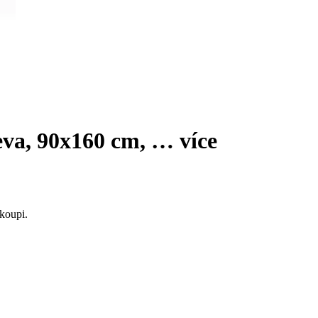
va, 90x160 cm
, …
více
koupi.