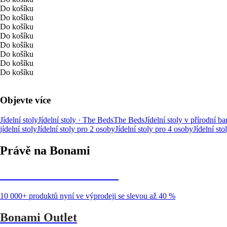
Do košíku
Do košíku
Do košíku
Do košíku
Do košíku
Do košíku
Do košíku
Do košíku
Objevte více
Jídelní stoly
Jídelní stoly · The Beds
The Beds
Jídelní stoly v přírodní ba
jídelní stoly
Jídelní stoly pro 2 osoby
Jídelní stoly pro 4 osoby
Jídelní sto
Právě na Bonami
Summer Sale až -40 %
10 000+ produktů nyní ve výprodeji se slevou až 40 %
Bonami Outlet