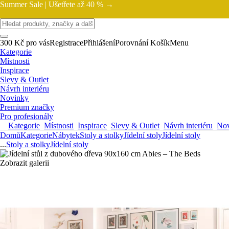
Summer Sale |
Ušetřete až 40 % →
300 Kč pro vás
Registrace
Přihlášení
Porovnání
Košík
Menu
Kategorie
Místnosti
Inspirace
Slevy & Outlet
Návrh interiéru
Novinky
Premium značky
Pro profesionály
Kategorie
Místnosti
Inspirace
Slevy & Outlet
Návrh interiéru
Nov
Domů
Kategorie
Nábytek
Stoly a stolky
Jídelní stoly
Jídelní stoly
...
Stoly a stolky
Jídelní stoly
Zobrazit galerii