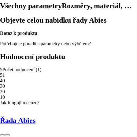
Všechny parametry
Rozměry, materiál, …
Objevte celou nabídku řady Abies
Dotaz k produktu
Potřebujete poradit s parametry nebo výběrem?
Hodnocení produktu
5
Počet hodnocení
(
1
)
5
1
4
0
3
0
2
0
1
0
Jak fungují recenze?
Řada Abies