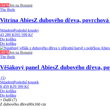
-34 %
Jen na Bonami
The Beds
Vitrína Abies
Z dubového dřeva, povrchová ú
Skladem
Poslední kousky
43 289 Kč
65 599 Kč
Do košíku
Do košíku
-10 %
Jen na Bonami
The Beds
Věšákový panel Abies
Z dubového dřeva, pov
(
1
)
Skladem
Poslední kousek
8 459 Kč
9 399 Kč
Do košíku
Do košíku
+
Další (7)
Z dubového dřeva
90x160 cm