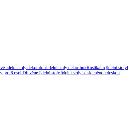
rvě
Jídelní stoly dekor dub
Jídelní stoly dekor buk
Rustikální jídelní stoly
ly pro 6 osob
Dřevěné jídelní stoly
Jídelní stoly se skleněnou deskou