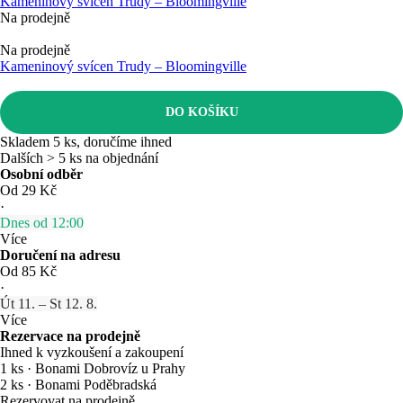
Kameninový svícen Trudy – Bloomingville
Na prodejně
Na prodejně
Kameninový svícen Trudy – Bloomingville
DO KOŠÍKU
Skladem 5 ks, doručíme ihned
Dalších > 5 ks na objednání
Osobní odběr
Od 29 Kč
·
Dnes od 12:00
Více
Doručení na adresu
Od 85 Kč
·
Út 11. – St 12. 8.
Více
Rezervace na prodejně
Ihned k vyzkoušení a zakoupení
1 ks
·
Bonami Dobrovíz u Prahy
2 ks
·
Bonami Poděbradská
Rezervovat na prodejně