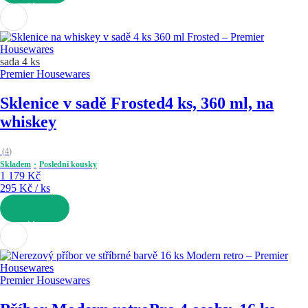
DO KOŠÍKU
sada 4 ks
Premier Housewares
Sklenice v sadě Frosted
4 ks, 360 ml, na
whiskey
(
4
)
Skladem
Poslední kousky
1 179 Kč
295 Kč / ks
DO KOŠÍKU
Premier Housewares