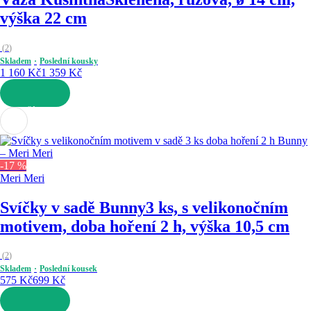
výška 22 cm
(
2
)
Skladem
Poslední kousky
1 160 Kč
1 359 Kč
DO KOŠÍKU
-17 %
Meri Meri
Svíčky v sadě Bunny
3 ks, s velikonočním
motivem, doba hoření 2 h, výška 10,5 cm
(
2
)
Skladem
Poslední kousek
575 Kč
699 Kč