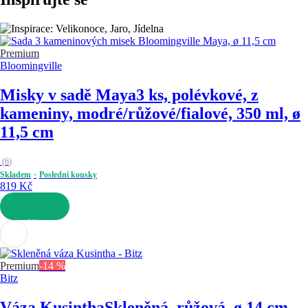
Premium
Bloomingville
Misky v sadě Maya
3 ks, polévkové, z
kameniny, modré/růžové/fialové, 350 ml, ø
11,5 cm
(
6
)
Skladem
Poslední kousky
819 Kč
DO KOŠÍKU
Premium
-14 %
Bitz
Váza Kusintha
Skleněná, růžová, ø 14 cm,