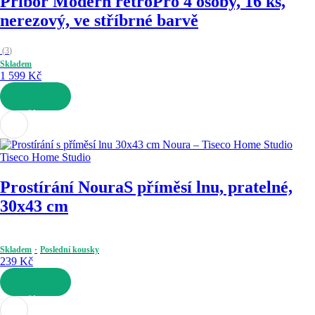
Příbor Modern retro
Pro 4 osoby, 16 ks,
nerezový, ve stříbrné barvě
(
3
)
Skladem
1 599 Kč
DO KOŠÍKU
Tiseco Home Studio
Prostírání Noura
S příměsí lnu, pratelné,
30x43 cm
Skladem
Poslední kousky
239 Kč
DO KOŠÍKU