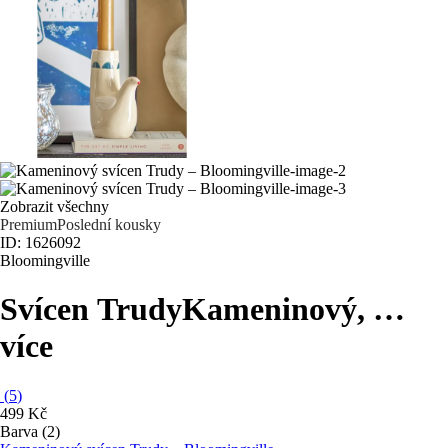
Zobrazit všechny
Premium
Poslední kousky
ID: 1626092
Bloomingville
Svícen Trudy
Kameninový
, …
více
(
5
)
499 Kč
Barva (2)