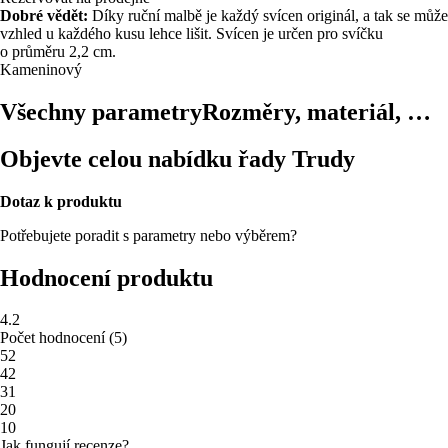
Dobré vědět:
Díky ruční malbě je každý svícen originál, a tak se může
vzhled u každého kusu lehce lišit. Svícen je určen pro svíčku
o průměru 2,2 cm.
Kameninový
Všechny parametry
Rozměry, materiál, …
Objevte celou nabídku řady Trudy
Dotaz k produktu
Potřebujete poradit s parametry nebo výběrem?
Hodnocení produktu
4.2
Počet hodnocení
(
5
)
5
2
4
2
3
1
2
0
1
0
Jak fungují recenze?