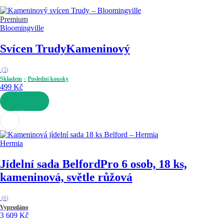
Premium
Bloomingville
Svícen Trudy
Kameninový
(
5
)
Skladem
Poslední kousky
499 Kč
DO KOŠÍKU
Hermia
Jídelní sada Belford
Pro 6 osob, 18 ks,
kameninová, světle růžová
(
6
)
Vyprodáno
3 609 Kč