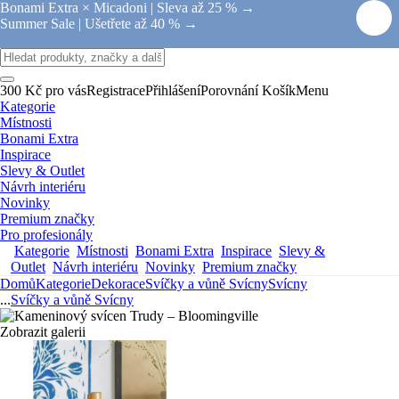
Bonami Extra × Micadoni |
Sleva až 25 % →
Summer Sale |
Ušetřete až 40 % →
300 Kč pro vás
Registrace
Přihlášení
Porovnání
Košík
Menu
Kategorie
Místnosti
Bonami Extra
Inspirace
Slevy & Outlet
Návrh interiéru
Novinky
Premium značky
Pro profesionály
Kategorie
Místnosti
Bonami Extra
Inspirace
Slevy &
Outlet
Návrh interiéru
Novinky
Premium značky
Domů
Kategorie
Dekorace
Svíčky a vůně
Svícny
Svícny
...
Svíčky a vůně
Svícny
Zobrazit galerii