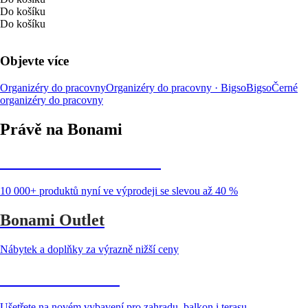
Do košíku
Do košíku
Objevte více
Organizéry do pracovny
Organizéry do pracovny · Bigso
Bigso
Černé
organizéry do pracovny
Právě na Bonami
Summer Sale až -40 %
10 000+ produktů nyní ve výprodeji se slevou až 40 %
Bonami Outlet
Nábytek a doplňky za výrazně nižší ceny
Zahrada ve slevě
Ušetřete na novém vybavení pro zahradu, balkon i terasu