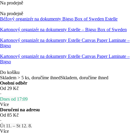
Na prodejně
Na prodejně
Béžový organizér na dokumenty Bigso Box of Sweden Estelle
Kartonový organizér na dokumenty Estelle – Bigso Box of Sweden
Kartonový organizér na dokumenty Estelle Canvas Paper Laminate –
Bigso
Kartonový organizér na dokumenty Estelle Canvas Paper Laminate –
Bigso
Do košíku
Skladem > 5 ks, doručíme ihned
Skladem, doručíme ihned
Osobní odběr
Od 29 Kč
·
Dnes od 17:09
Více
Doručení na adresu
Od 85 Kč
·
Út 11. – St 12. 8.
Více