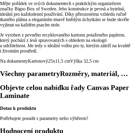
Mějte pořádek ve svých dokumentech s praktickým organizérem
značky Bigso Box of Sweden. Jeho konstrukce je pevná a bytelná,
ideální pro každodenní používání. Díky přirozenému vzhledu ručně
tkaného plátna a elegantním tmavě hnědým úchytkám se bude skvěle
vyjímat na každém psacím stole.
Je vyroben z pevného recyklovaného kartonu potaženého papírem,
který pochází z lesů spravovaných s ohledem na ekologii
a udržitelnost. Jde tedy o ideální volbu pro ty, kterým záleží na kvalitě
i životním prostředí.
Na dokumenty
Kartonový
25x11,5 cm
Výška 32,5 cm
Všechny parametry
Rozměry, materiál, …
Objevte celou nabídku řady Canvas Paper
Laminate
Dotaz k produktu
Potřebujete poradit s parametry nebo výběrem?
Hodnocení produktu