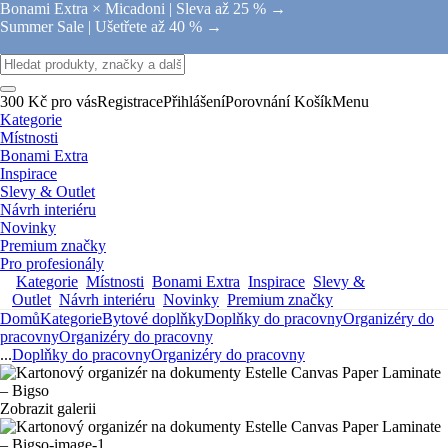
Bonami Extra × Micadoni |
Sleva až 25 % →
Summer Sale |
Ušetřete až 40 % →
300 Kč pro vás
Registrace
Přihlášení
Porovnání
Košík
Menu
Kategorie
Místnosti
Bonami Extra
Inspirace
Slevy & Outlet
Návrh interiéru
Novinky
Premium značky
Pro profesionály
Kategorie
Místnosti
Bonami Extra
Inspirace
Slevy &
Outlet
Návrh interiéru
Novinky
Premium značky
Domů
Kategorie
Bytové doplňky
Doplňky do pracovny
Organizéry do
pracovny
Organizéry do pracovny
...
Doplňky do pracovny
Organizéry do pracovny
Zobrazit galerii