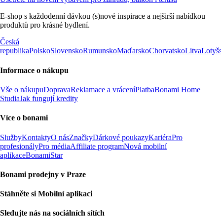
E-shop s každodenní dávkou (s)nové inspirace a nejširší nabídkou
produktů pro krásné bydlení.
Česká
republika
Polsko
Slovensko
Rumunsko
Maďarsko
Chorvatsko
Litva
Lotyš
Informace o nákupu
Vše o nákupu
Doprava
Reklamace a vrácení
Platba
Bonami Home
Studia
Jak fungují kredity
Více o bonami
Služby
Kontakty
O nás
Značky
Dárkové poukazy
Kariéra
Pro
profesionály
Pro média
Affiliate program
Nová mobilní
aplikace
BonamiStar
Bonami prodejny v Praze
Stáhněte si Mobilní aplikaci
Sledujte nás na sociálních sítích