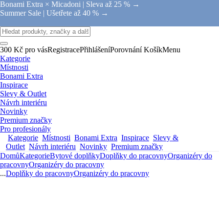
Bonami Extra × Micadoni |
Sleva až 25 % →
Summer Sale |
Ušetřete až 40 % →
300 Kč pro vás
Registrace
Přihlášení
Porovnání
Košík
Menu
Kategorie
Místnosti
Bonami Extra
Inspirace
Slevy & Outlet
Návrh interiéru
Novinky
Premium značky
Pro profesionály
Kategorie
Místnosti
Bonami Extra
Inspirace
Slevy &
Outlet
Návrh interiéru
Novinky
Premium značky
Domů
Kategorie
Bytové doplňky
Doplňky do pracovny
Organizéry do
pracovny
Organizéry do pracovny
...
Doplňky do pracovny
Organizéry do pracovny