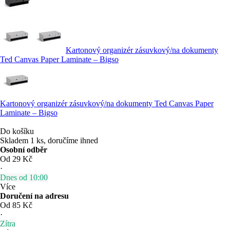
Kartonový organizér zásuvkový/na dokumenty
Ted Canvas Paper Laminate – Bigso
Kartonový organizér zásuvkový/na dokumenty Ted Canvas Paper
Laminate – Bigso
Do košíku
Skladem 1 ks, doručíme ihned
Osobní odběr
Od 29 Kč
·
Dnes od 10:00
Více
Doručení na adresu
Od 85 Kč
·
Zítra