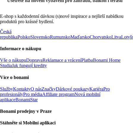
Ušetřete na novém vybavení pro zahradu, balkon i terasu
E-shop s každodenní dávkou (s)nové inspirace a nejširší nabídkou
produktů pro krásné bydlení.
Česká
republika
Polsko
Slovensko
Rumunsko
Maďarsko
Chorvatsko
Litva
Lotyš
Informace o nákupu
Vše o nákupu
Doprava
Reklamace a vrácení
Platba
Bonami Home
Studia
Jak fungují kredity
Více o bonami
Služby
Kontakty
O nás
Značky
Dárkové poukazy
Kariéra
Pro
profesionály
Pro média
Affiliate program
Nová mobilní
aplikace
BonamiStar
Bonami prodejny v Praze
Stáhněte si Mobilní aplikaci