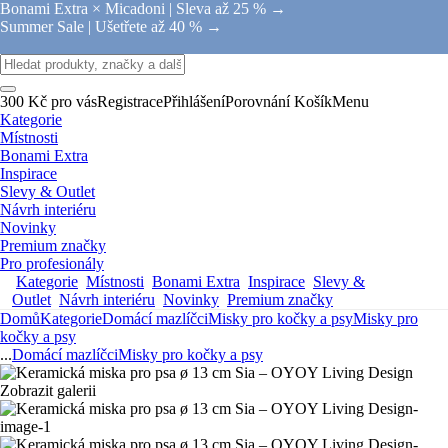
Bonami Extra × Micadoni |
Sleva až 25 % →
Summer Sale |
Ušetřete až 40 % →
300 Kč pro vás
Registrace
Přihlášení
Porovnání
Košík
Menu
Kategorie
Místnosti
Bonami Extra
Inspirace
Slevy & Outlet
Návrh interiéru
Novinky
Premium značky
Pro profesionály
Kategorie
Místnosti
Bonami Extra
Inspirace
Slevy &
Outlet
Návrh interiéru
Novinky
Premium značky
Domů
Kategorie
Domácí mazlíčci
Misky pro kočky a psy
Misky pro
kočky a psy
...
Domácí mazlíčci
Misky pro kočky a psy
Zobrazit galerii