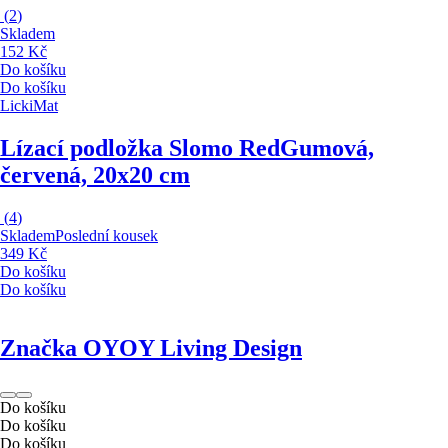
(
2
)
Skladem
152 Kč
Do košíku
Do košíku
LickiMat
Lízací podložka Slomo Red
Gumová,
červená, 20x20 cm
(
4
)
Skladem
Poslední kousek
349 Kč
Do košíku
Do košíku
Značka OYOY Living Design
Do košíku
Do košíku
Do košíku