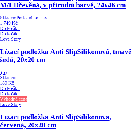
M/L
Dřevěná, v přírodní barvě, 24x46 cm
Skladem
Poslední kousky
1 749 Kč
Do košíku
Do košíku
Love Story
Lízací podložka Anti Slip
Silikonová, tmavě
šedá, 20x20 cm
(
5
)
Skladem
189 Kč
Do košíku
Do košíku
Výhodná cena
Love Story
Lízací podložka Anti Slip
Silikonová,
červená, 20x20 cm