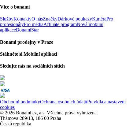
Více o bonami
Služby
Kontakty
O nás
Značky
Dárkové poukazy
Kariéra
Pro
profesionály
Pro média
Affiliate program
Nová mobilní
aplikace
BonamiStar
Bonami prodejny v Praze
Stáhněte si Mobilní aplikaci
Sledujte nás na sociálních sítích
Obchodní podmínky
Ochrana osobních údajů
Pravidla a nastavení
cookies
© 2026 Bonami.cz, a.s. Všechna práva vyhrazena.
Thámova 289/13, 186 00 Praha
Česká republika