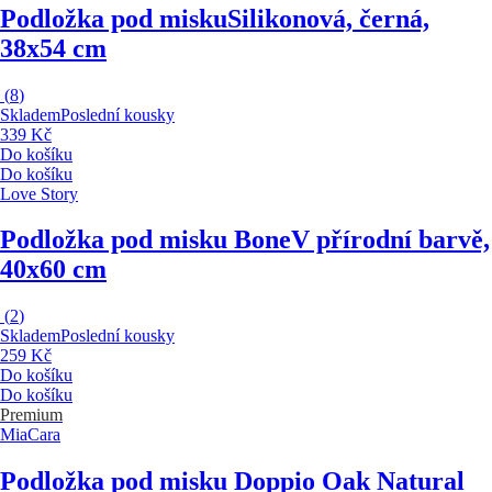
Podložka pod misku
Silikonová, černá,
38x54 cm
(
8
)
Skladem
Poslední kousky
339 Kč
Do košíku
Do košíku
Love Story
Podložka pod misku Bone
V přírodní barvě,
40x60 cm
(
2
)
Skladem
Poslední kousky
259 Kč
Do košíku
Do košíku
Premium
MiaCara
Podložka pod misku Doppio Oak Natural