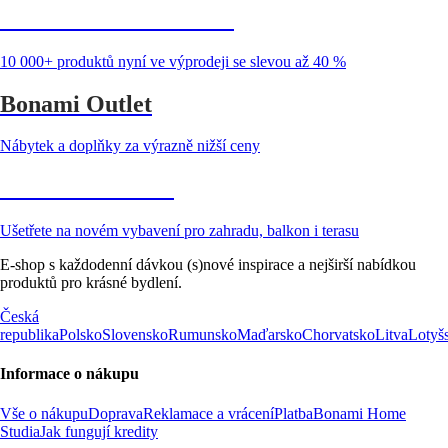
Summer Sale až -40 %
10 000+ produktů nyní ve výprodeji se slevou až 40 %
Bonami Outlet
Nábytek a doplňky za výrazně nižší ceny
Zahrada ve slevě
Ušetřete na novém vybavení pro zahradu, balkon i terasu
E-shop s každodenní dávkou (s)nové inspirace a nejširší nabídkou
produktů pro krásné bydlení.
Česká
republika
Polsko
Slovensko
Rumunsko
Maďarsko
Chorvatsko
Litva
Lotyš
Informace o nákupu
Vše o nákupu
Doprava
Reklamace a vrácení
Platba
Bonami Home
Studia
Jak fungují kredity