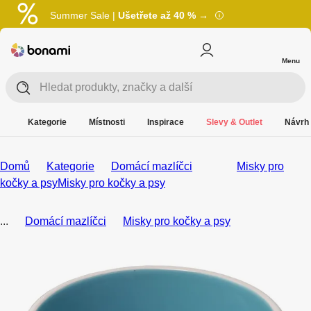
Summer Sale |
Ušetřete až 40 % →
Menu
Kategorie
Místnosti
Inspirace
Slevy & Outlet
Návrh 
Domů
Kategorie
Domácí mazlíčci
Misky pro
kočky a psy
Misky pro kočky a psy
...
Domácí mazlíčci
Misky pro kočky a psy