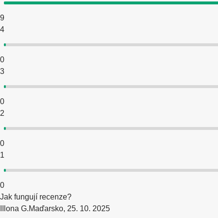
9
4
0
3
0
2
0
1
0
Jak fungují recenze?
I
Ilona G.
Maďarsko
,
25. 10. 2025