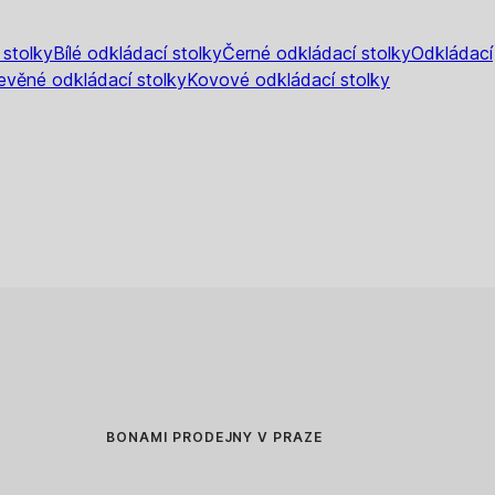
 stolky
Bílé odkládací stolky
Černé odkládací stolky
Odkládací
evěné odkládací stolky
Kovové odkládací stolky
BONAMI PRODEJNY V PRAZE