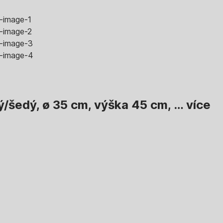
/šedý, ø 35 cm, výška 45 cm
, …
více