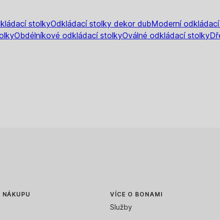
kládací stolky
Odkládací stolky dekor dub
Moderní odkládací
olky
Obdélníkové odkládací stolky
Oválné odkládací stolky
Dř
O NÁKUPU
VÍCE O BONAMI
Služby