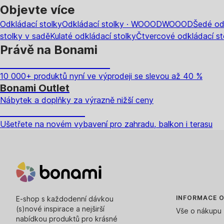
Objevte více
Odkládací stolky
Odkládací stolky · WOOOD
WOOOD
Šedé od
stolky v sadě
Kulaté odkládací stolky
Čtvercové odkládací st
Právě na Bonami
Summer Sale až -40 %
10 000+ produktů nyní ve výprodeji se slevou až 40 %
Bonami Outlet
Nábytek a doplňky za výrazně nižší ceny
Zahrada ve slevě
Ušetřete na novém vybavení pro zahradu, balkon i terasu
INFORMACE 
E-shop s každodenní dávkou
(s)nové inspirace a nejširší
Vše o nákupu
nabídkou produktů pro krásné