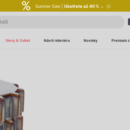
Summer Sale |
Ušetřete až 40 % →
Slevy & Outlet
Návrh interiéru
Novinky
Premium z