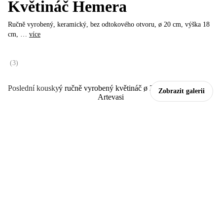
Květináč Hemera
Ručně vyrobený, keramický, bez odtokového otvoru, ø 20 cm, výška 18
cm
, …
více
(
3
)
Poslední kousky
Zobrazit galerii