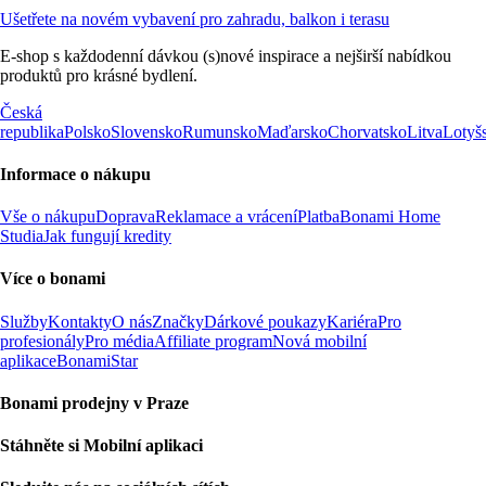
Ušetřete na novém vybavení pro zahradu, balkon i terasu
E-shop s každodenní dávkou (s)nové inspirace a nejširší nabídkou
produktů pro krásné bydlení.
Česká
republika
Polsko
Slovensko
Rumunsko
Maďarsko
Chorvatsko
Litva
Lotyš
Informace o nákupu
Vše o nákupu
Doprava
Reklamace a vrácení
Platba
Bonami Home
Studia
Jak fungují kredity
Více o bonami
Služby
Kontakty
O nás
Značky
Dárkové poukazy
Kariéra
Pro
profesionály
Pro média
Affiliate program
Nová mobilní
aplikace
BonamiStar
Bonami prodejny v Praze
Stáhněte si Mobilní aplikaci