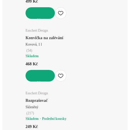
499 Kč
DO KOŠÍKU
Esschert Design
Konvička na zalévání
Kovová, 1 l
(
54
)
Skladem
468 Kč
DO KOŠÍKU
Esschert Design
Rozprašovač
Skleněný
(
217
)
Skladem
Poslední kousky
249 Kč