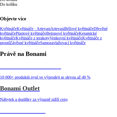
Do košíku
Objevte více
Květináče
Květináče · Artevasi
Artevasi
Béžové květináče
Dřevěné
květináče
Plastové květináče
Betonové květináče
Keramické
květináče
Květináče z terakoty
Venkovní květináče
Květináče z
proutí
Závěsné květináče
Samozavlažovací květináče
Právě na Bonami
Summer Sale až -40 %
10 000+ produktů nyní ve výprodeji se slevou až 40 %
Bonami Outlet
Nábytek a doplňky za výrazně nižší ceny
Zahrada ve slevě