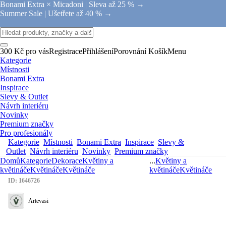
Bonami Extra × Micadoni |
Sleva až 25 % →
Summer Sale |
Ušetřete až 40 % →
300 Kč pro vás
Registrace
Přihlášení
Porovnání
Košík
Menu
Kategorie
Místnosti
Bonami Extra
Inspirace
Slevy & Outlet
Návrh interiéru
Novinky
Premium značky
Pro profesionály
Kategorie
Místnosti
Bonami Extra
Inspirace
Slevy &
Outlet
Návrh interiéru
Novinky
Premium značky
Domů
Kategorie
Dekorace
Květiny a
...
Květiny a
květináče
Květináče
Květináče
květináče
Květináče
ID: 1646726
Artevasi