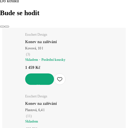
Do košíku
Bude se hodit
Esschert Design
Konev na zalévání
Kovová, 10 l
(
3
)
Skladem
Poslední kousky
1 459 Kč
DO KOŠÍKU
Esschert Design
Konev na zalévání
Plastová, 6,4 l
(
11
)
Skladem