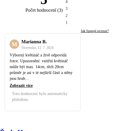
4
3
Počet hodnocení
(
3
)
2
1
Jak fungují recenze?
Marianna B.
M
Slovensko
,
12. 7. 2024
Výborný květináč a živě odpovídá
fotce. Upozornění: vnitřní květináč
může být max. 14cm, těch 20cm
průměr je asi v té nejširší části a stěny
jsou hrub...
Zobrazit více
Toto hodnocení bylo automaticky
přeloženo.