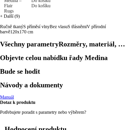
Do košíku
Do košíku
+
Další (9)
Ručně tkaný
S příměsí vlny
Bez vlasu
S třásněmi
V přírodní
barvě
120x170 cm
Všechny parametry
Rozměry, materiál, …
Objevte celou nabídku řady Medina
Bude se hodit
Návody a dokumenty
Manuál
Dotaz k produktu
Potřebujete poradit s parametry nebo výběrem?
Hodnocení produktu