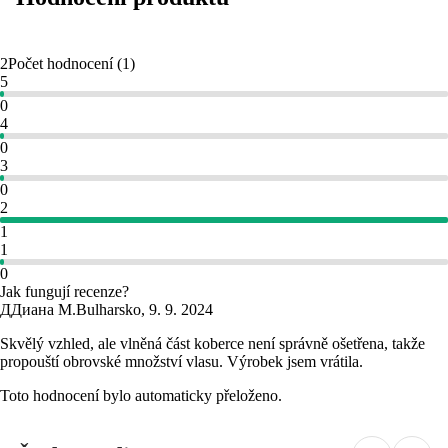
2
Počet hodnocení
(
1
)
5
0
4
0
3
0
2
1
1
0
Jak fungují recenze?
Д
Диана М.
Bulharsko
,
9. 9. 2024
Skvělý vzhled, ale vlněná část koberce není správně ošetřena, takže
propouští obrovské množství vlasu. Výrobek jsem vrátila.
Toto hodnocení bylo automaticky přeloženo.