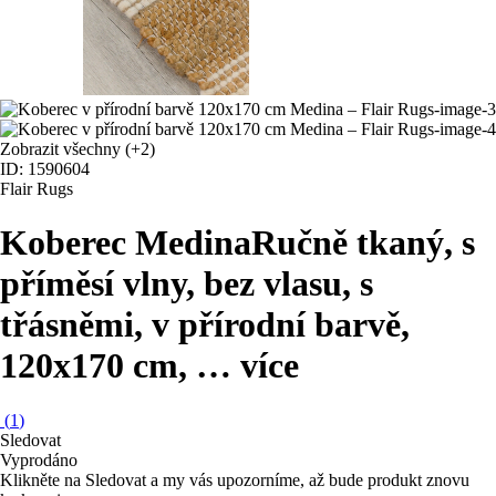
Zobrazit všechny
(+2)
ID: 1590604
Flair Rugs
Koberec Medina
Ručně tkaný, s
příměsí vlny, bez vlasu, s
třásněmi, v přírodní barvě,
120x170 cm
, …
více
(
1
)
Sledovat
Vyprodáno
Klikněte na Sledovat a my vás upozorníme, až bude produkt znovu