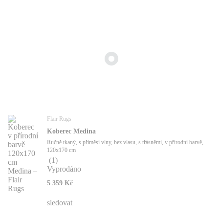
Flair Rugs
Koberec Medina
Ručně tkaný, s příměsí vlny, bez vlasu, s třásněmi, v přírodní barvě,
120x170 cm
(
1
)
Vyprodáno
5 359 Kč
sledovat