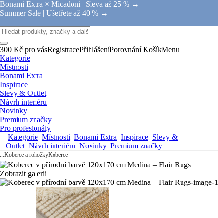
Bonami Extra × Micadoni |
Sleva až 25 % →
Summer Sale |
Ušetřete až 40 % →
300 Kč pro vás
Registrace
Přihlášení
Porovnání
Košík
Menu
Kategorie
Místnosti
Bonami Extra
Inspirace
Slevy & Outlet
Návrh interiéru
Novinky
Premium značky
Pro profesionály
Kategorie
Místnosti
Bonami Extra
Inspirace
Slevy &
Outlet
Návrh interiéru
Novinky
Premium značky
...
Koberce a rohožky
Koberce
Zobrazit galerii