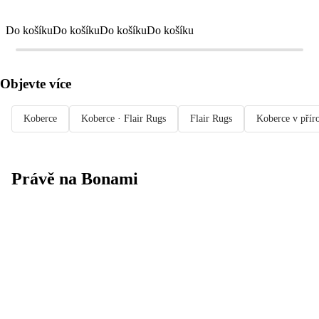
Do košíku
Do košíku
Do košíku
Do košíku
Objevte více
Koberce
Koberce · Flair Rugs
Flair Rugs
Koberce v přír
Právě na Bonami
Summer Sale
až -40 %