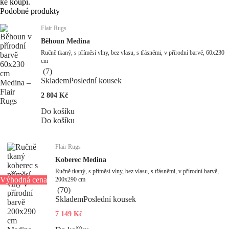
ke koupi.
Podobné produkty
Flair Rugs
Běhoun Medina
Ručně tkaný, s příměsí vlny, bez vlasu, s třásněmi, v přírodní barvě, 60x230
cm
(
7
)
Skladem
Poslední kousek
2 804 Kč
Do košíku
Do košíku
Flair Rugs
Koberec Medina
Ručně tkaný, s příměsí vlny, bez vlasu, s třásněmi, v přírodní barvě,
Výhodná cena
200x290 cm
(
70
)
Skladem
Poslední kousek
7 149 Kč