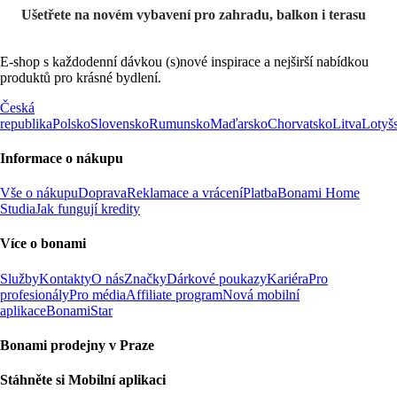
Ušetřete na novém vybavení pro zahradu, balkon i terasu
E-shop s každodenní dávkou (s)nové inspirace a nejširší nabídkou
produktů pro krásné bydlení.
Česká
republika
Polsko
Slovensko
Rumunsko
Maďarsko
Chorvatsko
Litva
Lotyš
Informace o nákupu
Vše o nákupu
Doprava
Reklamace a vrácení
Platba
Bonami Home
Studia
Jak fungují kredity
Více o bonami
Služby
Kontakty
O nás
Značky
Dárkové poukazy
Kariéra
Pro
profesionály
Pro média
Affiliate program
Nová mobilní
aplikace
BonamiStar
Bonami prodejny v Praze
Stáhněte si Mobilní aplikaci