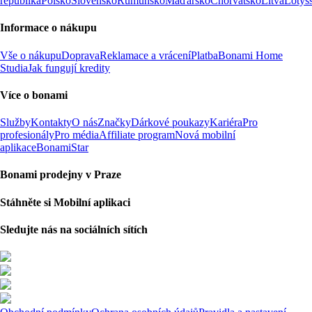
republika
Polsko
Slovensko
Rumunsko
Maďarsko
Chorvatsko
Litva
Lotyš
Informace o nákupu
Vše o nákupu
Doprava
Reklamace a vrácení
Platba
Bonami Home
Studia
Jak fungují kredity
Více o bonami
Služby
Kontakty
O nás
Značky
Dárkové poukazy
Kariéra
Pro
profesionály
Pro média
Affiliate program
Nová mobilní
aplikace
BonamiStar
Bonami prodejny v Praze
Stáhněte si Mobilní aplikaci
Sledujte nás na sociálních sítích