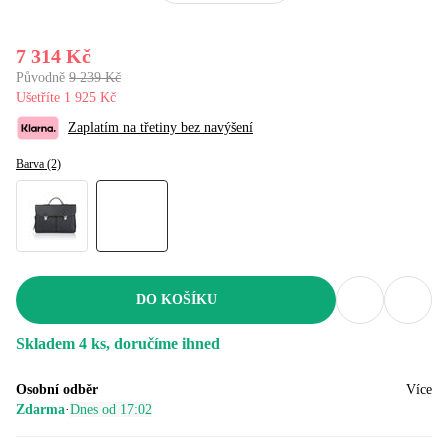
7 314 Kč
Původně
9 239 Kč
Ušetříte 1 925 Kč
Zaplatím na třetiny bez navýšení
Barva (2)
DO KOŠÍKU
Skladem 4 ks, doručíme ihned
Osobní odběr
Více
Zdarma
·
Dnes od 17:02