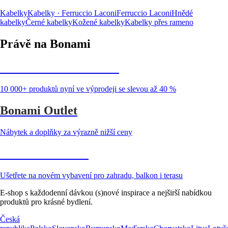
Kabelky
Kabelky · Ferruccio Laconi
Ferruccio Laconi
Hnědé
kabelky
Černé kabelky
Kožené kabelky
Kabelky přes rameno
Právě na Bonami
Summer Sale až -40 %
10 000+ produktů nyní ve výprodeji se slevou až 40 %
Bonami Outlet
Nábytek a doplňky za výrazně nižší ceny
Zahrada ve slevě
Ušetřete na novém vybavení pro zahradu, balkon i terasu
E-shop s každodenní dávkou (s)nové inspirace a nejširší nabídkou
produktů pro krásné bydlení.
Česká