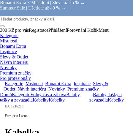
Bonami Extra × Micadoni |
Sleva až 25 % →
Summer Sale |
Ušetřete až 40 % →
300 Kč pro vás
Registrace
Přihlášení
Porovnání
Košík
Menu
Kategorie
Místnosti
Bonami Extra
Inspirace
Slevy & Outlet
Návrh interiéru
Novinky
Premium značky
Pro profesionály
Kategorie
Místnosti
Bonami Extra
Inspirace
Slevy &
Outlet
Návrh interiéru
Novinky
Premium značky
Domů
Kategorie
Volný čas a zábava
Batohy,
...
Batohy, tašky a
tašky a zavazadla
Kabelky
Kabelky
zavazadla
Kabelky
ID: 1216218
Ferruccio Laconi
Kabelka