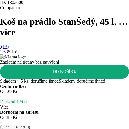
ID: 1302600
Compactor
Koš na prádlo Stan
Šedý, 45 l
, …
více
(
13
)
1 635 Kč
Zaplatím na třetiny bez navýšení
DO KOŠÍKU
Skladem > 5 ks, doručíme ihned
Skladem, doručíme ihned
Osobní odběr
Od 29 Kč
·
Dnes od 12:00
Více
Doručení na adresu
Od 85 Kč
·
Út 11. – St 12. 8.