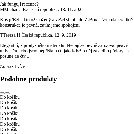
Jak fungují recenze?
M
Michaela B.
Česká republika
,
18. 11. 2025
Koš přišel takto už složený a vešel si mi i do Z-Boxu. Vypadá kvalitně,
konstrukce je pevná, zatím jsme spokojeni.
T
Tereza H.
Česká republika
,
12. 9. 2019
Elegantní, z prodyšného materiálu. Nedají se pevně zafixovat peavé
úhly stěn nebo jsem nepřišla na tl jak- když o něj zavadím půdorys se
posune ze čtv...
Zobrazit více
Podobné produkty
Do košíku
Do košíku
Do košíku
Do košíku
Do košíku
Do košíku
Do košíku