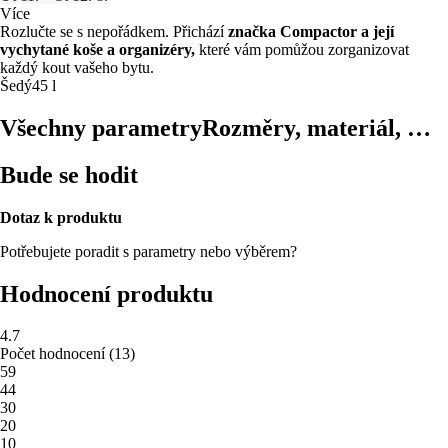
Více
Rozlučte se s nepořádkem. Přichází
značka Compactor a její
vychytané koše a organizéry,
které vám pomůžou zorganizovat
každý kout vašeho bytu.
Šedý
45 l
Všechny parametry
Rozměry, materiál, …
Bude se hodit
Dotaz k produktu
Potřebujete poradit s parametry nebo výběrem?
Hodnocení produktu
4.7
Počet hodnocení
(
13
)
5
9
4
4
3
0
2
0
1
0