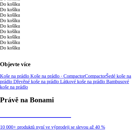
Do košíku
Do košíku
Do košíku
Do košíku
Do košíku
Do košíku
Do košíku
Do košíku
Do košíku
Objevte více
Koše na prádlo
Koše na prádlo · Compactor
Compactor
Šedé koše na
prádlo
Dřevěné koše na prádlo
Látkové koše na prádlo
Bambusové
koše na prádlo
Právě na Bonami
Summer Sale až -40 %
10 000+ produktů nyní ve výprodeji se slevou až 40 %