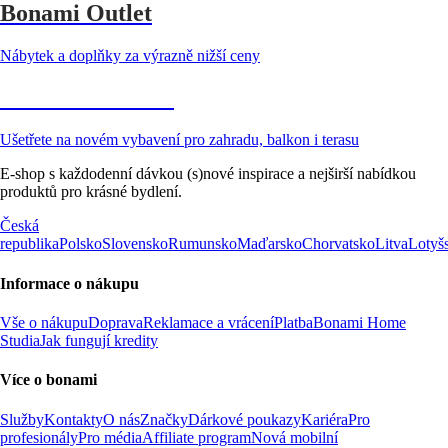
Bonami Outlet
Nábytek a doplňky za výrazně nižší ceny
Zahrada ve slevě
Ušetřete na novém vybavení pro zahradu, balkon i terasu
E-shop s každodenní dávkou (s)nové inspirace a nejširší nabídkou
produktů pro krásné bydlení.
Česká
republika
Polsko
Slovensko
Rumunsko
Maďarsko
Chorvatsko
Litva
Lotyš
Informace o nákupu
Vše o nákupu
Doprava
Reklamace a vrácení
Platba
Bonami Home
Studia
Jak fungují kredity
Více o bonami
Služby
Kontakty
O nás
Značky
Dárkové poukazy
Kariéra
Pro
profesionály
Pro média
Affiliate program
Nová mobilní