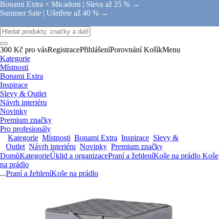
Bonami Extra × Micadoni |
Sleva až 25 % →
Summer Sale |
Ušetřete až 40 % →
300 Kč pro vás
Registrace
Přihlášení
Porovnání
Košík
Menu
Kategorie
Místnosti
Bonami Extra
Inspirace
Slevy & Outlet
Návrh interiéru
Novinky
Premium značky
Pro profesionály
Kategorie
Místnosti
Bonami Extra
Inspirace
Slevy &
Outlet
Návrh interiéru
Novinky
Premium značky
Domů
Kategorie
Úklid a organizace
Praní a žehlení
Koše na prádlo
Koše
na prádlo
...
Praní a žehlení
Koše na prádlo