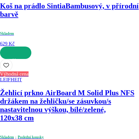
Koš na prádlo Sintia
Bambusový, v přírodní
barvě
Skladem
629 Kč
DO KOŠÍKU
Výhodná cena
LEIFHEIT
Žehlicí prkno AirBoard M Solid Plus NF
S
držákem na žehličku/se zásuvkou/s
nastavitelnou výškou, bílé/zelené,
120x38 cm
Skladem
Poslední kousky