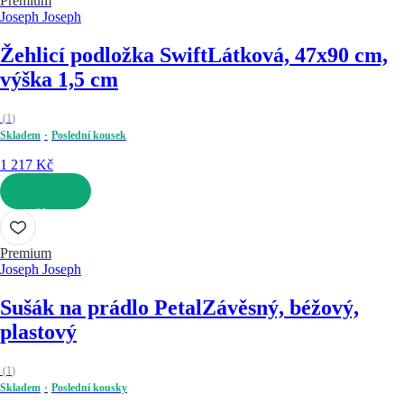
Premium
Joseph Joseph
Žehlicí podložka Swift
Látková, 47x90 cm,
výška 1,5 cm
(
1
)
Skladem
Poslední kousek
1 217 Kč
DO KOŠÍKU
Premium
Joseph Joseph
Sušák na prádlo Petal
Závěsný, béžový,
plastový
(
1
)
Skladem
Poslední kousky