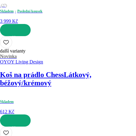
(
27
)
Skladem
Poslední kousek
3 999 Kč
DO KOŠÍKU
další varianty
Novinka
OYOY Living Design
Koš na prádlo Chess
Látkový,
béžový/krémový
Skladem
612 Kč
DO KOŠÍKU