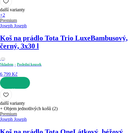
další varianty
+2
Premium
Joseph Joseph
Koš na prádlo Tota Trio Luxe
Bambusový,
černý, 3x30 l
(
1
)
Skladem
Poslední kousek
6 799 Kč
DO KOŠÍKU
další varianty
+ Objem jednotlivých košů (2)
Premium
Joseph Joseph
Koš na prádlo Tota One
Látkový, béžový,