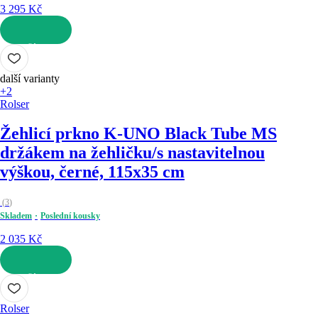
3 295 Kč
DO KOŠÍKU
další varianty
+2
Rolser
Žehlicí prkno K-UNO Black Tube M
S
držákem na žehličku/s nastavitelnou
výškou, černé, 115x35 cm
(
3
)
Skladem
Poslední kousky
2 035 Kč
DO KOŠÍKU
Rolser