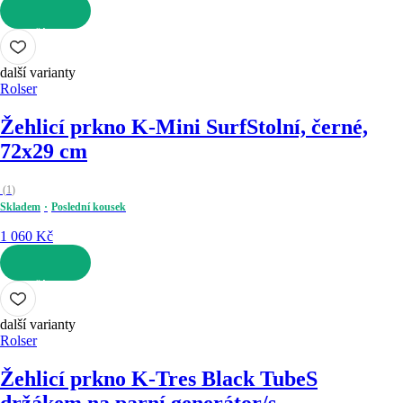
DO KOŠÍKU
další varianty
Rolser
Žehlicí prkno K-Mini Surf
Stolní, černé,
72x29 cm
(
1
)
Skladem
Poslední kousek
1 060 Kč
DO KOŠÍKU
další varianty
Rolser
Žehlicí prkno K-Tres Black Tube
S
držákem na parní generátor/s