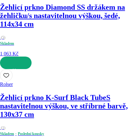
Žehlicí prkno Diamond S
S držákem na
žehličku/s nastavitelnou výškou, šedé,
114x34 cm
(
5
)
Skladem
1 063 Kč
DO KOŠÍKU
Rolser
Žehlicí prkno K-Surf Black Tube
S
nastavitelnou výškou, ve stříbrné barvě,
130x37 cm
(
1
)
Skladem
Poslední kousky