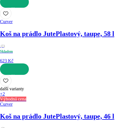
DO KOŠÍKU
Curver
Koš na prádlo Jute
Plastový, taupe, 58 l
(
1
)
Skladem
623 Kč
DO KOŠÍKU
další varianty
+2
Výhodná cena
Curver
Koš na prádlo Jute
Plastový, taupe, 46 l