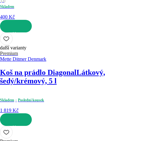
(
3
)
Skladem
400 Kč
DO KOŠÍKU
další varianty
Premium
Mette Ditmer Denmark
Koš na prádlo Diagonal
Látkový,
šedý/krémový, 5 l
Skladem
Poslední kousek
1 819 Kč
DO KOŠÍKU