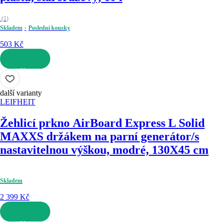
(
1
)
Skladem
Poslední kousky
503 Kč
DO KOŠÍKU
další varianty
LEIFHEIT
Žehlicí prkno AirBoard Express L Solid
MAXX
S držákem na parní generátor/s
nastavitelnou výškou, modré, 130X45 cm
Skladem
2 399 Kč