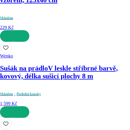
vzorem, 125x40 cm
Skladem
229 Kč
DO KOŠÍKU
Wenko
Sušák na prádlo
V leskle stříbrné barvě,
kovový, délka sušicí plochy 8 m
Skladem
Poslední kousky
1 599 Kč
DO KOŠÍKU