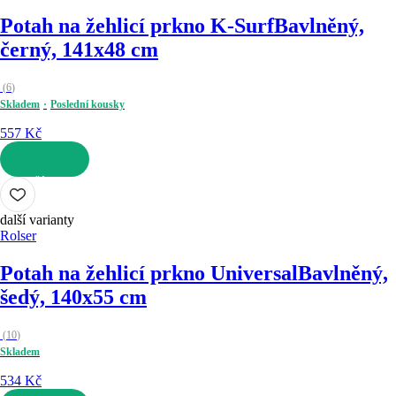
Potah na žehlicí prkno K-Surf
Bavlněný,
černý, 141x48 cm
(
6
)
Skladem
Poslední kousky
557 Kč
DO KOŠÍKU
další varianty
Rolser
Potah na žehlicí prkno Universal
Bavlněný,
šedý, 140x55 cm
(
10
)
Skladem
534 Kč