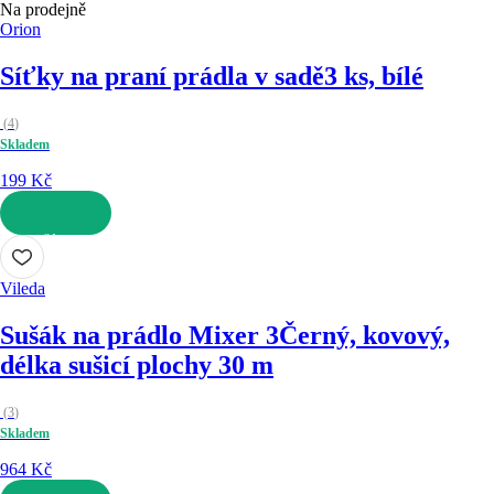
Na prodejně
Orion
Síťky na praní prádla v sadě
3 ks, bílé
(
4
)
Skladem
199 Kč
DO KOŠÍKU
Vileda
Sušák na prádlo Mixer 3
Černý, kovový,
délka sušicí plochy 30 m
(
3
)
Skladem
964 Kč