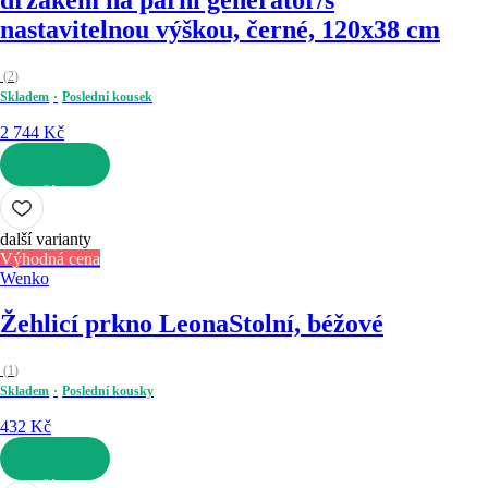
nastavitelnou výškou, černé, 120x38 cm
(
2
)
Skladem
Poslední kousek
2 744 Kč
DO KOŠÍKU
další varianty
Výhodná cena
Wenko
Žehlicí prkno Leona
Stolní, béžové
(
1
)
Skladem
Poslední kousky
432 Kč