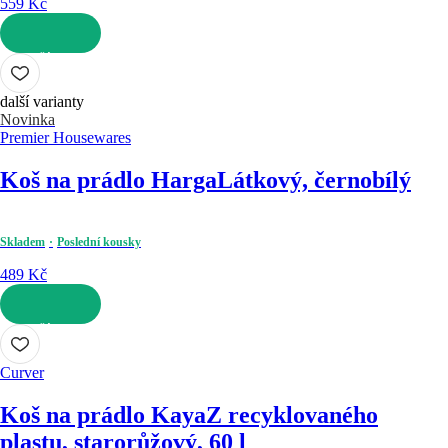
559 Kč
DO KOŠÍKU
další varianty
Novinka
Premier Housewares
Koš na prádlo Harga
Látkový, černobílý
Skladem
Poslední kousky
489 Kč
DO KOŠÍKU
Curver
Koš na prádlo Kaya
Z recyklovaného
plastu, starorůžový, 60 l