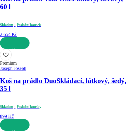
60 l
Skladem
Poslední kousek
2 654 Kč
DO KOŠÍKU
Premium
Joseph Joseph
Koš na prádlo Duo
Skládací, látkový, šedý,
35 l
Skladem
Poslední kousky
899 Kč