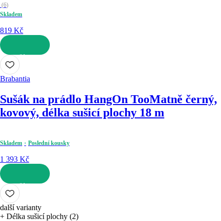
(
6
)
Skladem
819 Kč
DO KOŠÍKU
Brabantia
Sušák na prádlo HangOn Too
Matně černý,
kovový, délka sušicí plochy 18 m
Skladem
Poslední kousky
1 393 Kč
DO KOŠÍKU
další varianty
+ Délka sušicí plochy (2)