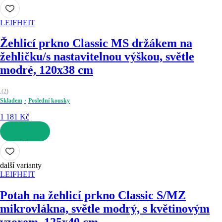
DO KOŠÍKU
LEIFHEIT
Žehlicí prkno Classic M
S držákem na
žehličku/s nastavitelnou výškou, světle
modré, 120x38 cm
(
2
)
Skladem
Poslední kousky
1 181 Kč
DO KOŠÍKU
další varianty
LEIFHEIT
Potah na žehlicí prkno Classic S/M
Z
mikrovlákna, světle modrý, s květinovým