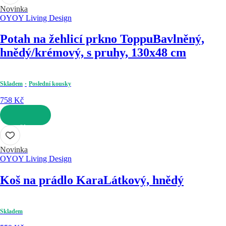
Novinka
OYOY Living Design
Potah na žehlicí prkno Toppu
Bavlněný,
hnědý/krémový, s pruhy, 130x48 cm
Skladem
Poslední kousky
758 Kč
DO KOŠÍKU
Novinka
OYOY Living Design
Koš na prádlo Kara
Látkový, hnědý
Skladem