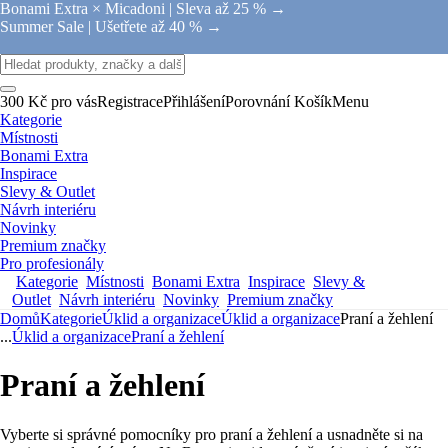
Bonami Extra × Micadoni |
Sleva až 25 % →
Summer Sale |
Ušetřete až 40 % →
300 Kč pro vás
Registrace
Přihlášení
Porovnání
Košík
Menu
Kategorie
Místnosti
Bonami Extra
Inspirace
Slevy & Outlet
Návrh interiéru
Novinky
Premium značky
Pro profesionály
Kategorie
Místnosti
Bonami Extra
Inspirace
Slevy &
Outlet
Návrh interiéru
Novinky
Premium značky
Domů
Kategorie
Úklid a organizace
Úklid a organizace
Praní a žehlení
...
Úklid a organizace
Praní a žehlení
Praní a žehlení
Vyberte si správné pomocníky pro praní a žehlení a usnadněte si na