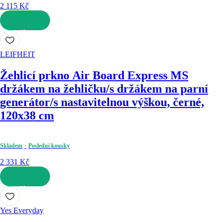
2 115 Kč
DO KOŠÍKU
LEIFHEIT
Žehlicí prkno Air Board Express M
S
držákem na žehličku/s držákem na parní
generátor/s nastavitelnou výškou, černé,
120x38 cm
Skladem
Poslední kousky
2 331 Kč
DO KOŠÍKU
Yes Everyday