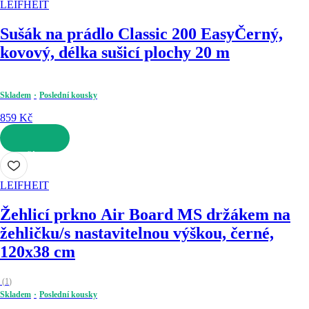
LEIFHEIT
Sušák na prádlo Classic 200 Easy
Černý,
kovový, délka sušicí plochy 20 m
Skladem
Poslední kousky
859 Kč
DO KOŠÍKU
LEIFHEIT
Žehlicí prkno Air Board M
S držákem na
žehličku/s nastavitelnou výškou, černé,
120x38 cm
(
1
)
Skladem
Poslední kousky