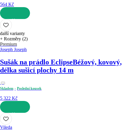
564 Kč
DO KOŠÍKU
další varianty
+ Rozměry (2)
Premium
Joseph Joseph
Sušák na prádlo Eclipse
Béžový, kovový,
délka sušicí plochy 14 m
(
1
)
Skladem
Poslední kousek
5 322 Kč
DO KOŠÍKU
Vileda