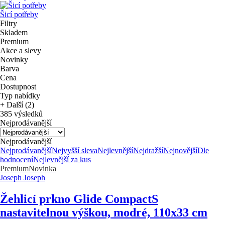
Šicí potřeby
Filtry
Skladem
Premium
Akce a slevy
Novinky
Barva
Cena
Dostupnost
Typ nabídky
+ Další (2)
385 výsledků
Nejprodávanější
Nejprodávanější
Nejprodávanější
Nejvyšší sleva
Nejlevnější
Nejdražší
Nejnovější
Dle
hodnocení
Nejlevnější za kus
Premium
Novinka
Joseph Joseph
Žehlicí prkno Glide Compact
S
nastavitelnou výškou, modré, 110x33 cm