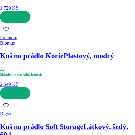
1 729 Kč
DO KOŠÍKU
Premium
Blomus
Koš na prádlo Korie
Plastový, modrý
(
1
)
Skladem
Poslední kousek
2 549 Kč
DO KOŠÍKU
Bigso
Koš na prádlo Soft Storage
Látkový, šedý,
69 l