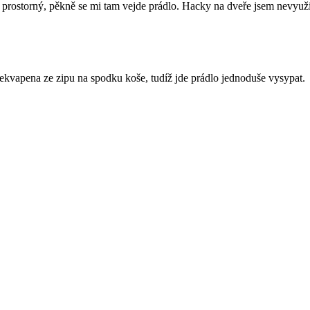
 prostorný, pěkně se mi tam vejde prádlo. Hacky na dveře jsem nevyužil
kvapena ze zipu na spodku koše, tudíž jde prádlo jednoduše vysypat.