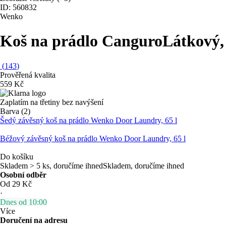
ID: 560832
Wenko
Koš na prádlo Canguro
Látkový, 
(
143
)
Prověřená kvalita
559 Kč
Zaplatím na třetiny bez navýšení
Barva (2)
Šedý závěsný koš na prádlo Wenko Door Laundry, 65 l
Béžový závěsný koš na prádlo Wenko Door Laundry, 65 l
Do košíku
Skladem > 5 ks, doručíme ihned
Skladem, doručíme ihned
Osobní odběr
Od 29 Kč
·
Dnes od 10:00
Více
Doručení na adresu