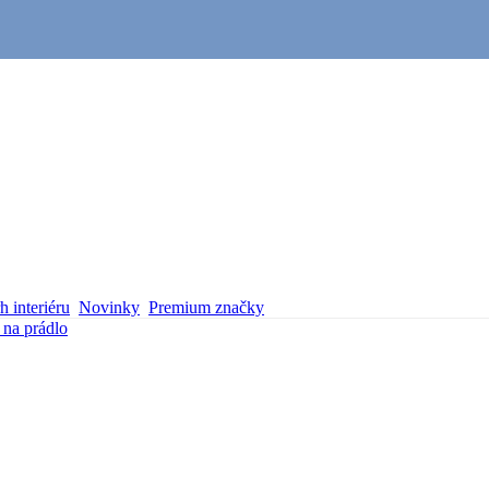
 interiéru
Novinky
Premium značky
 na prádlo