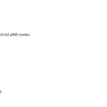
ch byl příliš vysoko.
ě.