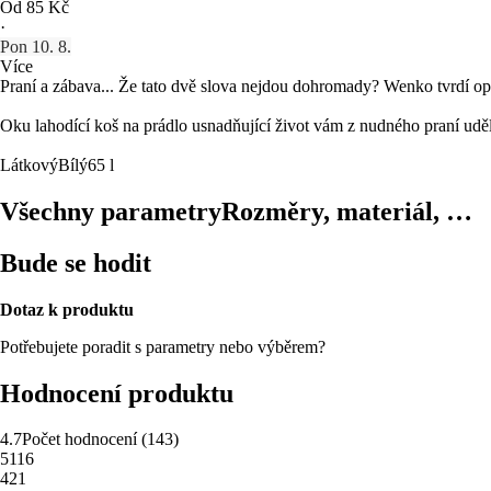
Od 85 Kč
·
Pon 10. 8.
Více
Praní a zábava... Že tato dvě slova nejdou dohromady? Wenko tvrdí op
Oku lahodící koš na prádlo usnadňující život vám z nudného praní udělá
Látkový
Bílý
65 l
Všechny parametry
Rozměry, materiál, …
Bude se hodit
Dotaz k produktu
Potřebujete poradit s parametry nebo výběrem?
Hodnocení produktu
4.7
Počet hodnocení
(
143
)
5
116
4
21