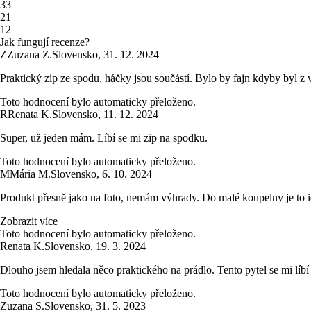
3
3
2
1
1
2
Jak fungují recenze?
Z
Zuzana Z.
Slovensko
,
31. 12. 2024
Praktický zip ze spodu, háčky jsou součástí. Bylo by fajn kdyby byl z v
Toto hodnocení bylo automaticky přeloženo.
R
Renata K.
Slovensko
,
11. 12. 2024
Super, už jeden mám. Líbí se mi zip na spodku.
Toto hodnocení bylo automaticky přeloženo.
M
Mária M.
Slovensko
,
6. 10. 2024
Produkt přesně jako na foto, nemám výhrady. Do malé koupelny je to ide
Zobrazit více
Toto hodnocení bylo automaticky přeloženo.
Renata K.
Slovensko
,
19. 3. 2024
Dlouho jsem hledala něco praktického na prádlo. Tento pytel se mi líbí
Toto hodnocení bylo automaticky přeloženo.
Zuzana S.
Slovensko
,
31. 5. 2023