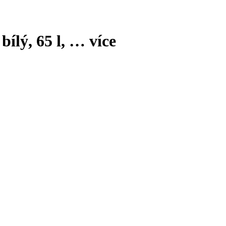
bílý, 65 l
, …
více