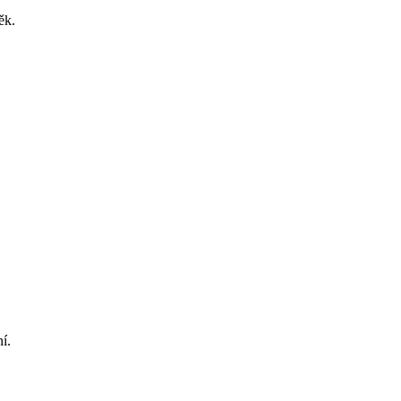
ěk.
í.