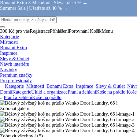
Bonami Extra × Micadoni |
Sleva až 25 % →
Summer Sale |
Ušetřete až 40 % →
300 Kč pro vás
Registrace
Přihlášení
Porovnání
Košík
Menu
Kategorie
Místnosti
Bonami Extra
Inspirace
Slevy & Outlet
Návrh interiéru
Novinky
Premium značky
Pro profesionály
Kategorie
Místnosti
Bonami Extra
Inspirace
Slevy & Outlet
Návrh
Domů
Kategorie
Úklid a organizace
Praní a žehlení
Koše na prádlo
Koše
...
Praní a žehlení
Koše na prádlo
Zobrazit galerii
Zobrazit všechny
(+5)