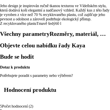
Jeho design je inspirován ručně tkanou texturou ve Vídeňském stylu,
která dodává koši elegantní a nadčasový vzhled. Každý kus z této řady
je vyroben z více než 70 % recyklovaného plastu, což zajišťuje jeho
pevnost a odolnost a zároveň podtrhuje ekologický přístup.
Z recyklovaného plastu
Tmavě šedý
60 l
Všechny parametry
Rozměry, materiál, …
Objevte celou nabídku řady Kaya
Bude se hodit
Dotaz k produktu
Potřebujete poradit s parametry nebo výběrem?
Hodnocení produktu
5
Počet hodnocení
(
2
)