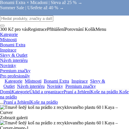
Bonami Extra × Micadoni |
Sleva až 25 % →
Summer Sale |
Ušetřete až 40 % →
300 Kč pro vás
Registrace
Přihlášení
Porovnání
Košík
Menu
Kategorie
Místnosti
Bonami Extra
Inspirace
Slevy & Outlet
Návrh interiéru
Novinky
Premium značky
Pro profesionály
Kategorie
Místnosti
Bonami Extra
Inspirace
Slevy &
Outlet
Návrh interiéru
Novinky
Premium značky
Domů
Kategorie
Úklid a organizace
Praní a žehlení
Koše na prádlo
Koše
na prádlo
...
Praní a žehlení
Koše na prádlo
Zobrazit galerii