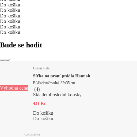
Do košíku
Do košíku
Do košíku
Do košíku
Do košíku
Do košíku
Bude se hodit
Green Gate
Síťka na praní prádla Hannah
Bílá/zelená/modrá, 32x35 cm
Výhodná cena
(
4
)
Skladem
Poslední kousky
431 Kč
Do košíku
Do košíku
Compactor