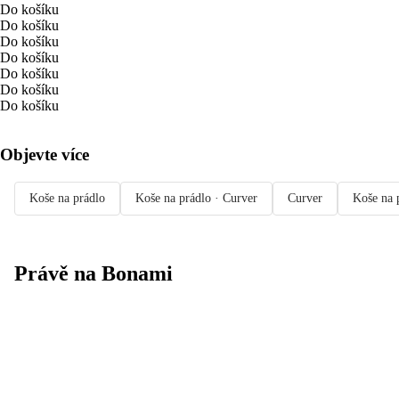
Do košíku
Do košíku
Do košíku
Do košíku
Do košíku
Do košíku
Do košíku
Objevte více
Koše na prádlo
Koše na prádlo · Curver
Curver
Koše na 
Právě na Bonami
Summer Sale
až -40 %