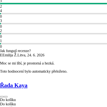
5
2
4
0
3
0
2
0
1
0
Jak fungují recenze?
E
Emilija Ž.
Litva
,
24. 6. 2026
Moc se mi líbí, je prostorná a hezká.
Toto hodnocení bylo automaticky přeloženo.
Řada Kaya
Do košíku
Do košíku