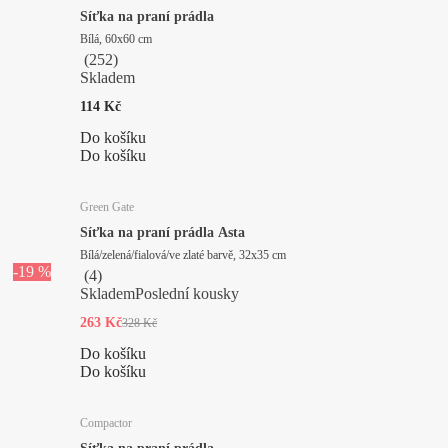
Síťka na praní prádla
Bílá, 60x60 cm
(
252
)
Skladem
114 Kč
Do košíku
Do košíku
Green Gate
Síťka na praní prádla Asta
Bílá/zelená/fialová/ve zlaté barvě, 32x35 cm
-19 %
(
4
)
Skladem
Poslední kousky
263 Kč
328 Kč
Do košíku
Do košíku
Compactor