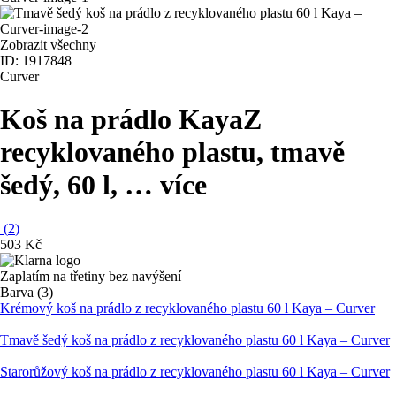
Zobrazit všechny
ID: 1917848
Curver
Koš na prádlo Kaya
Z
recyklovaného plastu, tmavě
šedý, 60 l
, …
více
(
2
)
503 Kč
Zaplatím na třetiny bez navýšení
Barva (3)
Krémový koš na prádlo z recyklovaného plastu 60 l Kaya – Curver
Tmavě šedý koš na prádlo z recyklovaného plastu 60 l Kaya – Curver
Starorůžový koš na prádlo z recyklovaného plastu 60 l Kaya – Curver