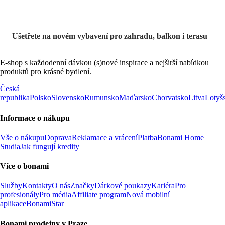
Ušetřete na novém vybavení pro zahradu, balkon i terasu
E-shop s každodenní dávkou (s)nové inspirace a nejširší nabídkou
produktů pro krásné bydlení.
Česká
republika
Polsko
Slovensko
Rumunsko
Maďarsko
Chorvatsko
Litva
Lotyš
Informace o nákupu
Vše o nákupu
Doprava
Reklamace a vrácení
Platba
Bonami Home
Studia
Jak fungují kredity
Více o bonami
Služby
Kontakty
O nás
Značky
Dárkové poukazy
Kariéra
Pro
profesionály
Pro média
Affiliate program
Nová mobilní
aplikace
BonamiStar
Bonami prodejny v Praze