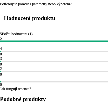
Potřebujete poradit s parametry nebo výběrem?
Hodnocení produktu
5
Počet hodnocení
(
1
)
5
1
4
0
3
0
2
0
1
0
Jak fungují recenze?
Podobné produkty