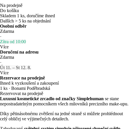
Na prodejně
Do košíku
Skladem 1 ks, doručíme ihned
Dalších > 5 ks na objednání
Osobní odběr
Zdarma
·
Zítra od 10:00
Více
Doručení na adresu
Zdarma
·
Út 11. – St 12. 8.
Více
Rezervace na prodejně
Ihned k vyzkoušení a zakoupení
1 ks
·
Bonami Poděbradská
Rezervovat na prodejně
Luxusní kosmetické zrcadlo od značky Simplehuman
se stane
nepostradatelným pomocníkem všech milovníků precizního make-upu.
Díky pětinásobnému zvětšení na jedné straně si můžete prohlédnout
celý obličej ve výjimečných detailech.
Zabudovaný
světelný systém simuluje přirozené sluneční světlo