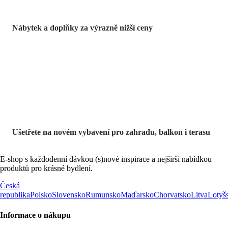
Nábytek a doplňky za výrazně nižší ceny
Zahrada ve slevě
Ušetřete na novém vybavení pro zahradu, balkon i terasu
E-shop s každodenní dávkou (s)nové inspirace a nejširší nabídkou
produktů pro krásné bydlení.
Česká
republika
Polsko
Slovensko
Rumunsko
Maďarsko
Chorvatsko
Litva
Lotyš
Informace o nákupu