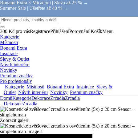
Bonami Extra × Micadoni |
Sleva až 25 % →
Summer Sale |
Ušetřete až 40 % →
300 Kč pro vás
Registrace
Přihlášení
Porovnání
Košík
Menu
Kategorie
Místnosti
Bonami Extra
Inspirace
Slevy & Outlet
Návrh interiéru
Novinky
Premium značky
Pro profesionály
Kategorie
Místnosti
Bonami Extra
Inspirace
Slevy &
Outlet
Návrh interiéru
Novinky
Premium značky
Domů
Kategorie
Dekorace
Zrcadla
Zrcadla
...
Dekorace
Zrcadla
Zobrazit galerii