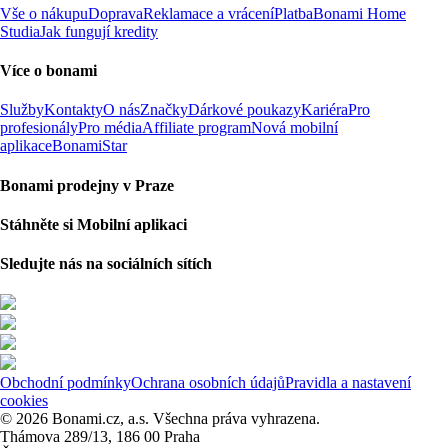
Vše o nákupu
Doprava
Reklamace a vrácení
Platba
Bonami Home
Studia
Jak fungují kredity
Více o bonami
Služby
Kontakty
O nás
Značky
Dárkové poukazy
Kariéra
Pro
profesionály
Pro média
Affiliate program
Nová mobilní
aplikace
BonamiStar
Bonami prodejny v Praze
Stáhněte si Mobilní aplikaci
Sledujte nás na sociálních sítích
Obchodní podmínky
Ochrana osobních údajů
Pravidla a nastavení
cookies
© 2026 Bonami.cz, a.s. Všechna práva vyhrazena.
Thámova 289/13, 186 00 Praha