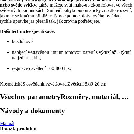
nebo světlo svíčky
, takže můžete svůj make-up zkontrolovat ve všech
světelných podmínkách. Snímač pohybu automaticky zrcadlo rozsvítí,
jakmile se k němu přiblížíte. Navíc pomocí dotykového ovládání
rychle upravíte jas přesně tak, jak zrovna potřebujete.
Další technické specifikace:
bezdrátové,
nabíjecí vestavěnou lithium-iontovou baterií s výdrží až 5 týdnů
na jedno nabití,
regulace osvětlení 100-800 lux.
Kosmetické
S osvětlením/zvětšovací
Zvětšení 5x
Ø 20 cm
Všechny parametry
Rozměry, materiál, …
Návody a dokumenty
Manuál
Dotaz k produktu