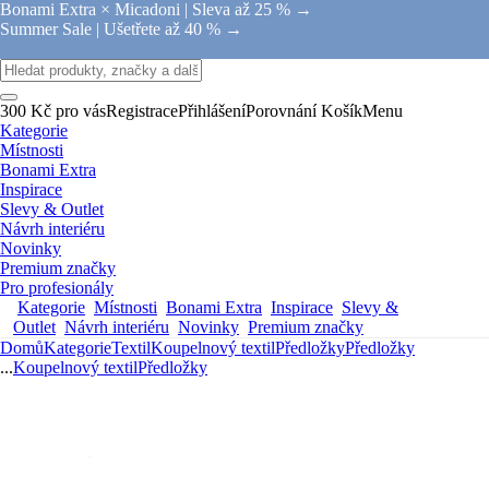
Bonami Extra × Micadoni |
Sleva až 25 % →
Summer Sale |
Ušetřete až 40 % →
300 Kč pro vás
Registrace
Přihlášení
Porovnání
Košík
Menu
Kategorie
Místnosti
Bonami Extra
Inspirace
Slevy & Outlet
Návrh interiéru
Novinky
Premium značky
Pro profesionály
Kategorie
Místnosti
Bonami Extra
Inspirace
Slevy &
Outlet
Návrh interiéru
Novinky
Premium značky
Domů
Kategorie
Textil
Koupelnový textil
Předložky
Předložky
...
Koupelnový textil
Předložky