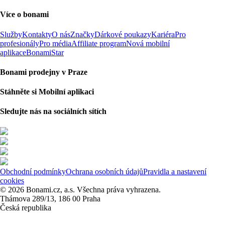
Více o bonami
Služby
Kontakty
O nás
Značky
Dárkové poukazy
Kariéra
Pro
profesionály
Pro média
Affiliate program
Nová mobilní
aplikace
BonamiStar
Bonami prodejny v Praze
Stáhněte si Mobilní aplikaci
Sledujte nás na sociálních sítích
Obchodní podmínky
Ochrana osobních údajů
Pravidla a nastavení
cookies
© 2026 Bonami.cz, a.s. Všechna práva vyhrazena.
Thámova 289/13, 186 00 Praha
Česká republika