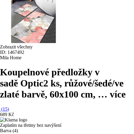
Zobrazit všechny
ID: 1467492
Mila Home
Koupelnové předložky v
sadě Optic
2 ks, růžové/šedé/ve
zlaté barvě, 60x100 cm
, …
více
(
15
)
689 Kč
Zaplatím na třetiny bez navýšení
Barva (4)