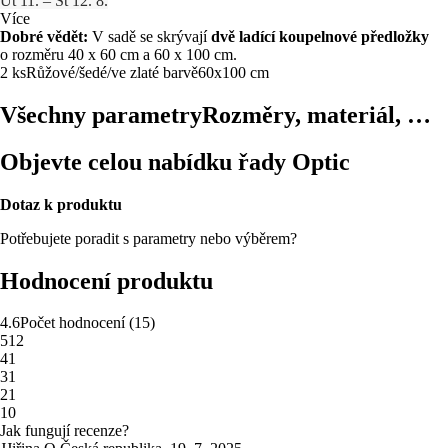
Út 11. – St 12. 8.
Více
Dobré vědět:
V sadě se skrývají
dvě ladící koupelnové předložky
o rozměru 40 x 60 cm a 60 x 100 cm.
2 ks
Růžové/šedé/ve zlaté barvě
60x100 cm
Všechny parametry
Rozměry, materiál, …
Objevte celou nabídku řady Optic
Dotaz k produktu
Potřebujete poradit s parametry nebo výběrem?
Hodnocení produktu
4.6
Počet hodnocení
(
15
)
5
12
4
1
3
1
2
1
1
0
Jak fungují recenze?