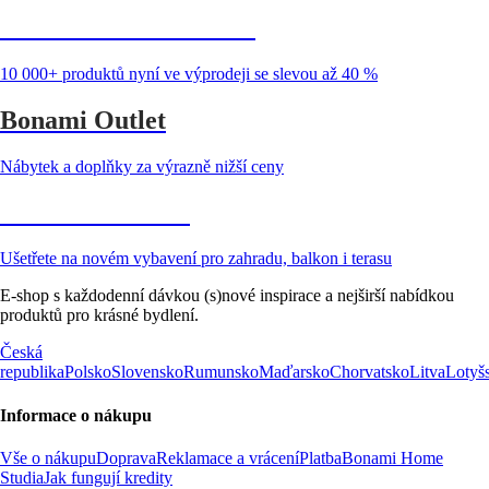
Summer Sale až -40 %
10 000+ produktů nyní ve výprodeji se slevou až 40 %
Bonami Outlet
Nábytek a doplňky za výrazně nižší ceny
Zahrada ve slevě
Ušetřete na novém vybavení pro zahradu, balkon i terasu
E-shop s každodenní dávkou (s)nové inspirace a nejširší nabídkou
produktů pro krásné bydlení.
Česká
republika
Polsko
Slovensko
Rumunsko
Maďarsko
Chorvatsko
Litva
Lotyš
Informace o nákupu
Vše o nákupu
Doprava
Reklamace a vrácení
Platba
Bonami Home
Studia
Jak fungují kredity