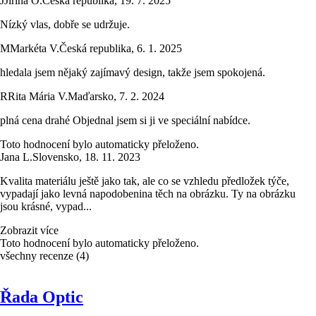
J
Jiřina O.
Česká republika
,
19. 7. 2025
Nízký vlas, dobře se udržuje.
M
Markéta V.
Česká republika
,
6. 1. 2025
hledala jsem nějaký zajímavý design, takže jsem spokojená.
R
Rita Mária V.
Maďarsko
,
7. 2. 2024
plná cena drahé Objednal jsem si ji ve speciální nabídce.
Toto hodnocení bylo automaticky přeloženo.
Jana L.
Slovensko
,
18. 11. 2023
Kvalita materiálu ještě jako tak, ale co se vzhledu předložek týče,
vypadají jako levná napodobenina těch na obrázku. Ty na obrázku
jsou krásné, vypad...
Zobrazit více
Toto hodnocení bylo automaticky přeloženo.
všechny recenze
(
4
)
Řada Optic