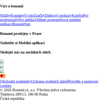
Více o bonami
Služby
Kontakty
O nás
Značky
Dárkové poukazy
Kariéra
Pro
profesionály
Pro média
Affiliate program
Nová mobilní
aplikace
BonamiStar
Bonami prodejny v Praze
Stáhněte si Mobilní aplikaci
Sledujte nás na sociálních sítích
Obchodní podmínky
Ochrana osobních údajů
Pravidla a nastavení
cookies
© 2026 Bonami.cz, a.s. Všechna práva vyhrazena.
Thámova 289/13, 186 00 Praha
Česká republika