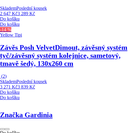
Skladem
Poslední kousek
2 647 Kč
3 289 Kč
Do košíku
Do košíku
-14 %
Yellow Tipi
Závěs Posh Velvet
Dimout, závěsný systém
tyč/závěsný systém kolejnice, sametový,
tmavě šedý, 130x260 cm
(
2
)
Skladem
Poslední kousek
3 271 Kč
3 839 Kč
Do košíku
Do košíku
Značka Gardinia
Do košíku