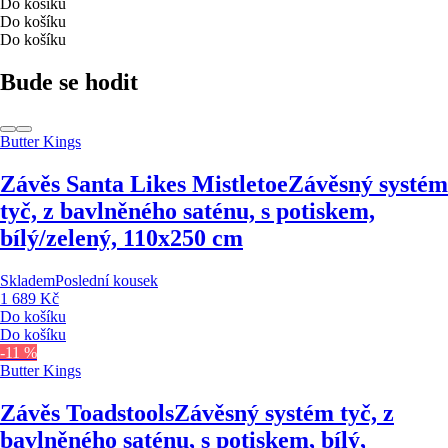
Do košíku
Do košíku
Do košíku
Bude se hodit
Butter Kings
Závěs Santa Likes Mistletoe
Závěsný systém
tyč, z bavlněného saténu, s potiskem,
bílý/zelený, 110x250 cm
Skladem
Poslední kousek
1 689 Kč
Do košíku
Do košíku
-11 %
Butter Kings
Závěs Toadstools
Závěsný systém tyč, z
bavlněného saténu, s potiskem, bílý,