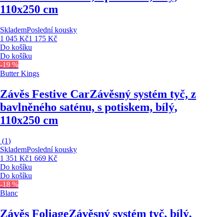
110x250 cm
Skladem
Poslední kousky
1 045 Kč
1 175 Kč
Do košíku
Do košíku
-19 %
Butter Kings
Závěs Festive Car
Závěsný systém tyč, z
bavlněného saténu, s potiskem, bílý,
110x250 cm
(
1
)
Skladem
Poslední kousky
1 351 Kč
1 669 Kč
Do košíku
Do košíku
-18 %
Blanc
Závěs Foliage
Závěsný systém tyč, bílý,