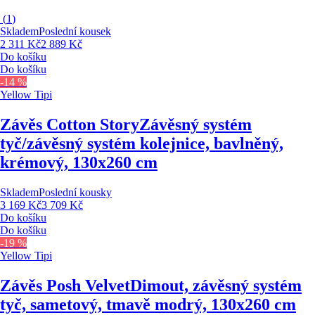
(
1
)
Skladem
Poslední kousek
2 311 Kč
2 889 Kč
Do košíku
Do košíku
-14 %
Yellow Tipi
Závěs Cotton Story
Závěsný systém
tyč/závěsný systém kolejnice, bavlněný,
krémový, 130x260 cm
Skladem
Poslední kousky
3 169 Kč
3 709 Kč
Do košíku
Do košíku
-19 %
Yellow Tipi
Závěs Posh Velvet
Dimout, závěsný systém
tyč, sametový, tmavě modrý, 130x260 cm