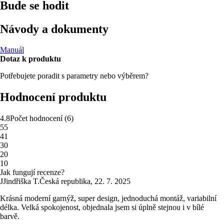
Bude se hodit
Návody a dokumenty
Manuál
Dotaz k produktu
Potřebujete poradit s parametry nebo výběrem?
Hodnocení produktu
4.8
Počet hodnocení
(
6
)
5
5
4
1
3
0
2
0
1
0
Jak fungují recenze?
J
Jindřiška T.
Česká republika
,
22. 7. 2025
Krásná moderní garnýž, super design, jednoduchá montáž, variabilní
délka. Velká spokojenost, objednala jsem si úplně stejnou i v bílé
barvě.