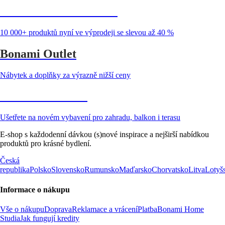
Summer Sale až -40 %
10 000+ produktů nyní ve výprodeji se slevou až 40 %
Bonami Outlet
Nábytek a doplňky za výrazně nižší ceny
Zahrada ve slevě
Ušetřete na novém vybavení pro zahradu, balkon i terasu
E-shop s každodenní dávkou (s)nové inspirace a nejširší nabídkou
produktů pro krásné bydlení.
Česká
republika
Polsko
Slovensko
Rumunsko
Maďarsko
Chorvatsko
Litva
Lotyš
Informace o nákupu
Vše o nákupu
Doprava
Reklamace a vrácení
Platba
Bonami Home
Studia
Jak fungují kredity