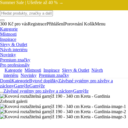
Summer Sale |
Ušetřete až 40 % →
300 Kč pro vás
Registrace
Přihlášení
Porovnání
Košík
Menu
Kategorie
Místnosti
Inspirace
Slevy & Outlet
Návrh interiéru
Novinky
Premium značky
Pro profesionály
Kategorie
Místnosti
Inspirace
Slevy & Outlet
Návrh
interiéru
Novinky
Premium značky
Domů
Kategorie
Bytové doplňky
Závěsné systémy pro závěsy a
záclony
Garnýže
Garnýže
...
Závěsné systémy pro závěsy a záclony
Garnýže
Zobrazit galerii