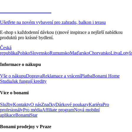
Zahrada ve slevě
Ušetřete na novém vybavení pro zahradu, balkon i terasu
E-shop s každodenní dávkou (s)nové inspirace a nejširší nabídkou
produktů pro krásné bydlení.
Česká
republika
Polsko
Slovensko
Rumunsko
Maďarsko
Chorvatsko
Litva
Lotyš
Informace o nákupu
Vše o nákupu
Doprava
Reklamace a vrácení
Platba
Bonami Home
Studia
Jak fungují kredity
Více o bonami
Služby
Kontakty
O nás
Značky
Dárkové poukazy
Kariéra
Pro
profesionály
Pro média
Affiliate program
Nová mobilní
aplikace
BonamiStar
Bonami prodejny v Praze