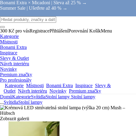
Bonami Extra × Micadoni |
Sleva až 25 % →
Summer Sale |
Ušetřete až 40 % →
300 Kč pro vás
Registrace
Přihlášení
Porovnání
Košík
Menu
Kategorie
Místnosti
Bonami Extra
Inspirace
Slevy & Outlet
Návrh interiéru
Novinky
Premium značky
Pro profesionály
Kategorie
Místnosti
Bonami Extra
Inspirace
Slevy &
Outlet
Návrh interiéru
Novinky
Premium značky
Domů
Kategorie
Svítidla
Stolní lampy
Stolní lampy
...
Svítidla
Stolní lampy
Zobrazit galerii