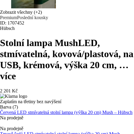
Zobrazit všechny
(+2)
Premium
Poslední kousky
ID: 1707452
Hübsch
Stolní lampa Mush
LED,
stmívatelná, kovová/plastová, na
USB, krémová, výška 20 cm
, …
více
2 201 Kč
Zaplatím na třetiny bez navýšení
Barva (7)
Červená LED stmívatelná stolní lampa (výška 20 cm) Mush – Hübsch
Na prodejně
Na prodejně
Tmavě šedá LED stmívatelná stolní lampa (výška 20 cm) Mush –