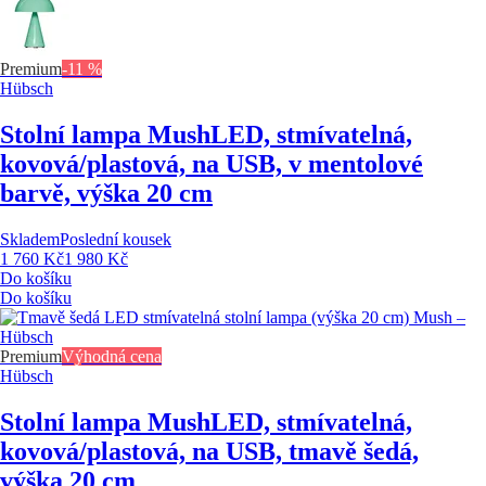
Premium
-11 %
Hübsch
Stolní lampa Mush
LED, stmívatelná,
kovová/plastová, na USB, v mentolové
barvě, výška 20 cm
Skladem
Poslední kousek
1 760 Kč
1 980 Kč
Do košíku
Do košíku
Premium
Výhodná cena
Hübsch
Stolní lampa Mush
LED, stmívatelná,
kovová/plastová, na USB, tmavě šedá,
výška 20 cm