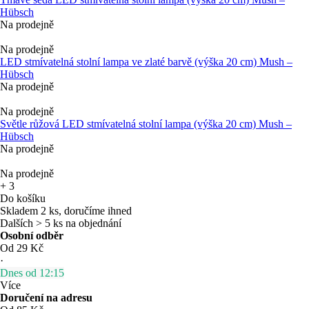
Hübsch
Na prodejně
Na prodejně
LED stmívatelná stolní lampa ve zlaté barvě (výška 20 cm) Mush –
Hübsch
Na prodejně
Na prodejně
Světle růžová LED stmívatelná stolní lampa (výška 20 cm) Mush –
Hübsch
Na prodejně
Na prodejně
+
3
Do košíku
Skladem 2 ks, doručíme ihned
Dalších > 5 ks na objednání
Osobní odběr
Od 29 Kč
·
Dnes od 12:15
Více
Doručení na adresu