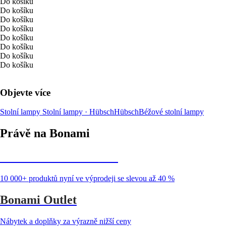
Do košíku
Do košíku
Do košíku
Do košíku
Do košíku
Do košíku
Do košíku
Do košíku
Objevte více
Stolní lampy
Stolní lampy · Hübsch
Hübsch
Béžové stolní lampy
Právě na Bonami
Summer Sale až -40 %
10 000+ produktů nyní ve výprodeji se slevou až 40 %
Bonami Outlet
Nábytek a doplňky za výrazně nižší ceny