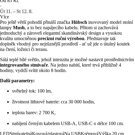
Od 85 Kč
·
Út 11. – St 12. 8.
Více
Pro ještě větší pohodlí přináší značka
Hübsch
inovovaný model stolní
lampy
Mush
, a to bez napájecího kabelu. Přitom si zachovává
jednoduchý a zároveň elegantní skandinávský design a vysokou
kvalitu umocněnou
precizní ruční výrobou
. Představuje tak
doplněk vhodný pro nejrůznější prostředí - ať už jde o útulný koutek
na čtení, ložnici či terasu.
Sálá teplé bílé světlo, jehož intenzitu je možné nastavit prostřednictvím
integrovaného stmívače
. Na jedno nabití, které trvá přibližně 4
hodiny, vydrží svítit okolo 8 hodin.
Další parametry:
světelný tok: 100 lm,
životnost lithiové baterie: cca 30 000 hodin,
teplota barev: 2 700 K,
nabíjení černým kabelem USB-A, USB-C o délce 100 cm.
LED
Stmívatelná
Kovová/plastová
Na USB
Krémová
Výška 20 cm