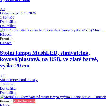
(
1
)
Doručíme od 4. 9. 2026
1 864 Kč
Do košíku
Do košíku
Premium
Hübsch
Stolní lampa Mush
LED, stmívatelná,
kovová/plastová, na USB, ve zlaté barvě,
výška 20 cm
(
1
)
Skladem
Poslední kousky
1 899 Kč
Do košíku
Do košíku
Premium
Výhodná cena
Hübsch