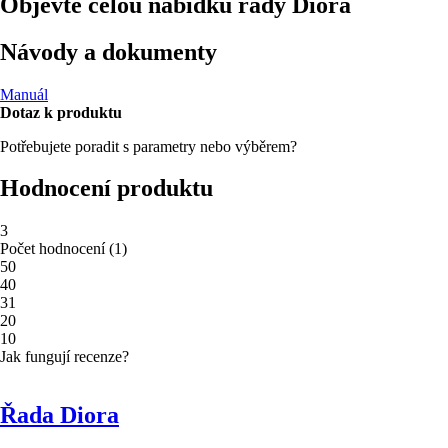
Objevte celou nabídku řady Diora
Návody a dokumenty
Manuál
Dotaz k produktu
Potřebujete poradit s parametry nebo výběrem?
Hodnocení produktu
3
Počet hodnocení
(
1
)
5
0
4
0
3
1
2
0
1
0
Jak fungují recenze?
Řada Diora