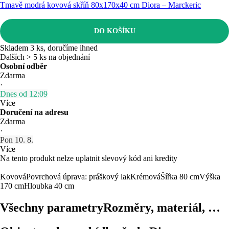
Tmavě modrá kovová skříň 80x170x40 cm Diora – Marckeric
DO KOŠÍKU
Skladem 3 ks, doručíme ihned
Dalších > 5 ks na objednání
Osobní odběr
Zdarma
·
Dnes od 12:09
Více
Doručení na adresu
Zdarma
·
Pon 10. 8.
Více
Na tento produkt nelze uplatnit slevový kód ani kredity
Kovová
Povrchová úprava: práškový lak
Krémová
Šířka 80 cm
Výška
170 cm
Hloubka 40 cm
Všechny parametry
Rozměry, materiál, …