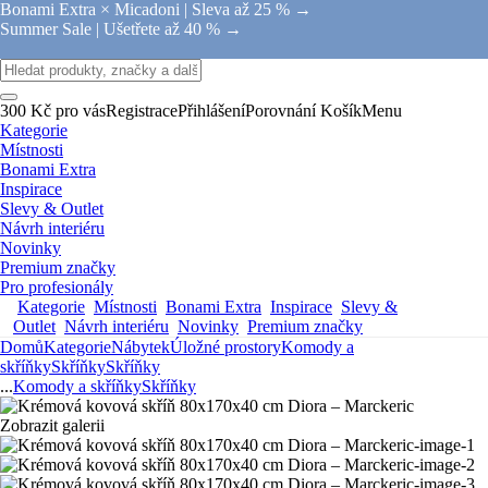
Bonami Extra × Micadoni |
Sleva až 25 % →
Summer Sale |
Ušetřete až 40 % →
300 Kč pro vás
Registrace
Přihlášení
Porovnání
Košík
Menu
Kategorie
Místnosti
Bonami Extra
Inspirace
Slevy & Outlet
Návrh interiéru
Novinky
Premium značky
Pro profesionály
Kategorie
Místnosti
Bonami Extra
Inspirace
Slevy &
Outlet
Návrh interiéru
Novinky
Premium značky
Domů
Kategorie
Nábytek
Úložné prostory
Komody a
skříňky
Skříňky
Skříňky
...
Komody a skříňky
Skříňky
Zobrazit galerii