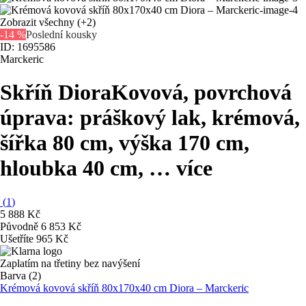
Zobrazit všechny
(+2)
-14 %
Poslední kousky
ID: 1695586
Marckeric
Skříň Diora
Kovová, povrchová
úprava: práškový lak, krémová,
šířka 80 cm, výška 170 cm,
hloubka 40 cm
, …
více
(
1
)
5 888 Kč
Původně
6 853 Kč
Ušetříte 965 Kč
Zaplatím na třetiny bez navýšení
Barva (2)
Krémová kovová skříň 80x170x40 cm Diora – Marckeric