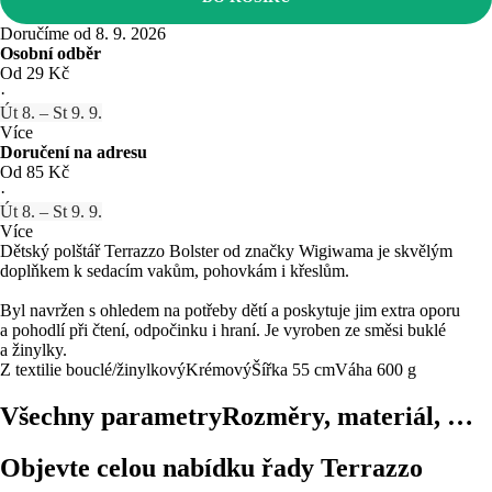
Doručíme od 8. 9. 2026
Osobní odběr
Od 29 Kč
·
Út 8. – St 9. 9.
Více
Doručení na adresu
Od 85 Kč
·
Út 8. – St 9. 9.
Více
Dětský polštář Terrazzo Bolster od značky Wigiwama je skvělým
doplňkem k sedacím vakům, pohovkám i křeslům.
Byl navržen s ohledem na potřeby dětí a poskytuje jim extra oporu
a pohodlí při čtení, odpočinku i hraní. Je vyroben ze směsi buklé
a žinylky.
Z textilie bouclé/žinylkový
Krémový
Šířka 55 cm
Váha 600 g
Všechny parametry
Rozměry, materiál, …
Objevte celou nabídku řady Terrazzo