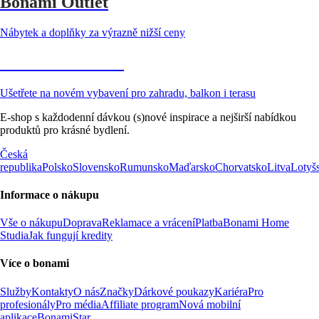
Bonami Outlet
Nábytek a doplňky za výrazně nižší ceny
Zahrada ve slevě
Ušetřete na novém vybavení pro zahradu, balkon i terasu
E-shop s každodenní dávkou (s)nové inspirace a nejširší nabídkou
produktů pro krásné bydlení.
Česká
republika
Polsko
Slovensko
Rumunsko
Maďarsko
Chorvatsko
Litva
Lotyš
Informace o nákupu
Vše o nákupu
Doprava
Reklamace a vrácení
Platba
Bonami Home
Studia
Jak fungují kredity
Více o bonami
Služby
Kontakty
O nás
Značky
Dárkové poukazy
Kariéra
Pro
profesionály
Pro média
Affiliate program
Nová mobilní
aplikace
BonamiStar