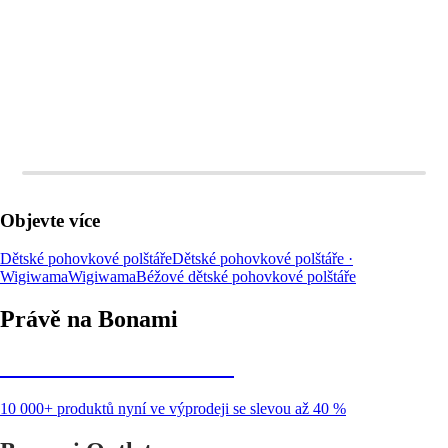
DO KOŠÍKU
DO KOŠÍKU
Objevte více
Dětské pohovkové polštáře
Dětské pohovkové polštáře ·
Wigiwama
Wigiwama
Béžové dětské pohovkové polštáře
Právě na Bonami
Summer Sale až -40 %
10 000+ produktů nyní ve výprodeji se slevou až 40 %