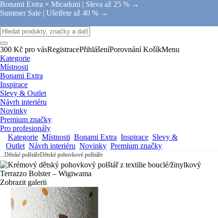
Bonami Extra × Micadoni |
Sleva až 25 % →
Summer Sale |
Ušetřete až 40 % →
300 Kč pro vás
Registrace
Přihlášení
Porovnání
Košík
Menu
Kategorie
Místnosti
Bonami Extra
Inspirace
Slevy & Outlet
Návrh interiéru
Novinky
Premium značky
Pro profesionály
Kategorie
Místnosti
Bonami Extra
Inspirace
Slevy &
Outlet
Návrh interiéru
Novinky
Premium značky
...
Dětské polštáře
Dětské pohovkové polštáře
Zobrazit galerii