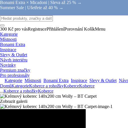
Bonami Extra × Micadoni |
Sleva až 25 % →
Summer Sale |
Ušetřete až 40 % →
300 Kč pro vás
Registrace
Přihlášení
Porovnání
Košík
Menu
Kategorie
Místnosti
Bonami Extra
Inspirace
Slevy & Outlet
Návrh interiéru
Novinky
Premium značky
Pro profesionály
Kategorie
Místnosti
Bonami Extra
Inspirace
Slevy & Outlet
Návrh
Domů
Kategorie
Koberce a rohožky
Koberce
Koberce
...
Koberce a rohožky
Koberce
Zobrazit galerii