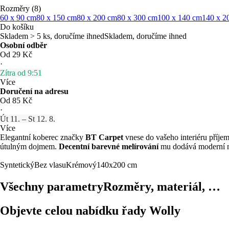
Rozměry (8)
60 x 90 cm
80 x 150 cm
80 x 200 cm
80 x 300 cm
100 x 140 cm
140 x 2
Do košíku
Skladem > 5 ks, doručíme ihned
Skladem, doručíme ihned
Osobní odběr
Od 29 Kč
·
Zítra od 9:51
Více
Doručení na adresu
Od 85 Kč
·
Út 11. – St 12. 8.
Více
Elegantní koberec značky
BT Carpet
vnese do vašeho interiéru příje
útulným dojmem.
Decentní barevné melírování
mu dodává moderní n
Syntetický
Bez vlasu
Krémový
140x200 cm
Všechny parametry
Rozměry, materiál, …
Objevte celou nabídku řady Wolly