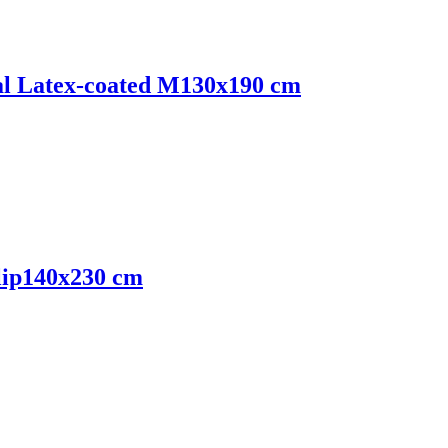
al Latex-coated M
130x190 cm
lip
140x230 cm