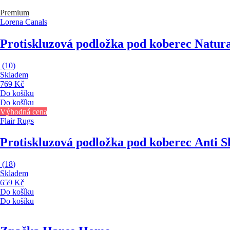
Premium
Lorena Canals
Protiskluzová podložka pod koberec Natur
(
10
)
Skladem
769 Kč
Do košíku
Do košíku
Výhodná cena
Flair Rugs
Protiskluzová podložka pod koberec Anti S
(
18
)
Skladem
659 Kč
Do košíku
Do košíku