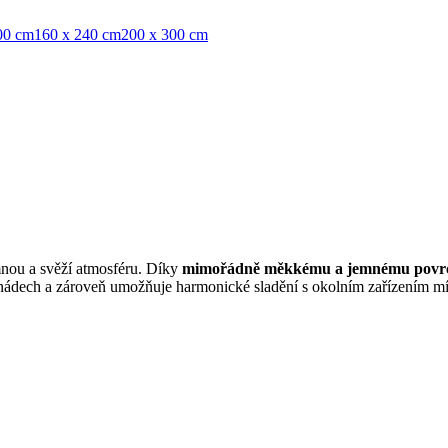
00 cm
160 x 240 cm
200 x 300 cm
mnou a svěží atmosféru. Díky
mimořádně měkkému a jemnému povr
ádech a zároveň umožňuje harmonické sladění s okolním zařízením mís