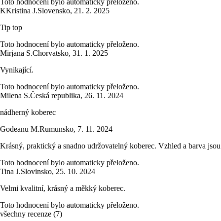
Toto hodnocení bylo automaticky přeloženo.
K
Kristina J.
Slovensko
,
21. 2. 2025
Tip top
Toto hodnocení bylo automaticky přeloženo.
Mirjana S.
Chorvatsko
,
31. 1. 2025
Vynikající.
Toto hodnocení bylo automaticky přeloženo.
Milena S.
Česká republika
,
26. 11. 2024
nádherný koberec
Godeanu M.
Rumunsko
,
7. 11. 2024
Krásný, praktický a snadno udržovatelný koberec. Vzhled a barva jso
Toto hodnocení bylo automaticky přeloženo.
Tina J.
Slovinsko
,
25. 10. 2024
Velmi kvalitní, krásný a měkký koberec.
Toto hodnocení bylo automaticky přeloženo.
všechny recenze
(
7
)