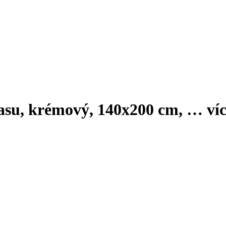
lasu, krémový, 140x200 cm
, …
ví