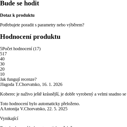
Bude se hodit
Dotaz k produktu
Potřebujete poradit s parametry nebo výběrem?
Hodnocení produktu
5
Počet hodnocení
(
17
)
5
17
4
0
3
0
2
0
1
0
Jak fungují recenze?
J
Jagoda T.
Chorvatsko
,
16. 1. 2026
Koberec je naživo ještě krásnější, je dobře vyrobený a velmi snadno s
Toto hodnocení bylo automaticky přeloženo.
A
Antonija V.
Chorvatsko
,
22. 5. 2025
Vynikající