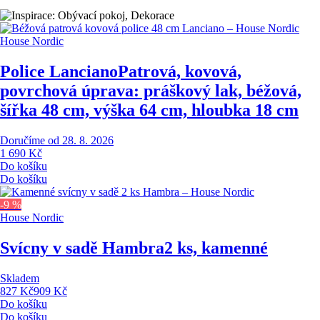
House Nordic
Police Lanciano
Patrová, kovová,
povrchová úprava: práškový lak, béžová,
šířka 48 cm, výška 64 cm, hloubka 18 cm
Doručíme od 28. 8. 2026
1 690 Kč
Do košíku
Do košíku
-9 %
House Nordic
Svícny v sadě Hambra
2 ks, kamenné
Skladem
827 Kč
909 Kč
Do košíku
Do košíku