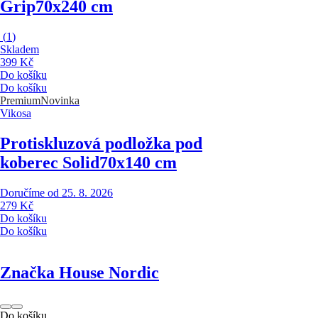
Grip
70x240 cm
(
1
)
Skladem
399 Kč
Do košíku
Do košíku
Premium
Novinka
Vikosa
Protiskluzová podložka pod
koberec Solid
70x140 cm
Doručíme od 25. 8. 2026
279 Kč
Do košíku
Do košíku
Značka House Nordic
Do košíku