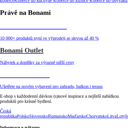
koberce
Koberce do kuchyně
Koberce do ložnice
Koberce do obýváku
Právě na Bonami
Summer Sale až -40 %
10 000+ produktů nyní ve výprodeji se slevou až 40 %
Bonami Outlet
Nábytek a doplňky za výrazně nižší ceny
Zahrada ve slevě
Ušetřete na novém vybavení pro zahradu, balkon i terasu
E-shop s každodenní dávkou (s)nové inspirace a nejširší nabídkou
produktů pro krásné bydlení.
Česká
republika
Polsko
Slovensko
Rumunsko
Maďarsko
Chorvatsko
Litva
Lotyš
Informace o nákupu