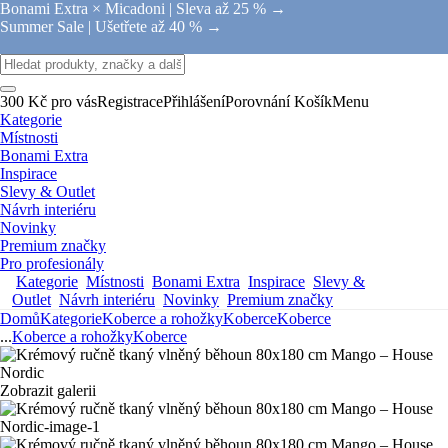
Bonami Extra × Micadoni |
Sleva až 25 % →
Summer Sale |
Ušetřete až 40 % →
300 Kč pro vás
Registrace
Přihlášení
Porovnání
Košík
Menu
Kategorie
Místnosti
Bonami Extra
Inspirace
Slevy & Outlet
Návrh interiéru
Novinky
Premium značky
Pro profesionály
Kategorie
Místnosti
Bonami Extra
Inspirace
Slevy &
Outlet
Návrh interiéru
Novinky
Premium značky
Domů
Kategorie
Koberce a rohožky
Koberce
Koberce
...
Koberce a rohožky
Koberce
Zobrazit galerii