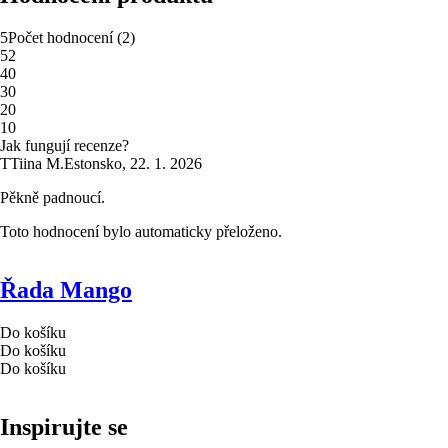
5
Počet hodnocení
(
2
)
5
2
4
0
3
0
2
0
1
0
Jak fungují recenze?
T
Tiina M.
Estonsko
,
22. 1. 2026
Pěkně padnoucí.
Toto hodnocení bylo automaticky přeloženo.
Řada Mango
Do košíku
Do košíku
Do košíku
Inspirujte se