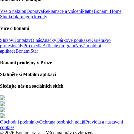
Vše o nákupu
Doprava
Reklamace a vrácení
Platba
Bonami Home
Studia
Jak fungují kredity
Více o bonami
Služby
Kontakty
O nás
Značky
Dárkové poukazy
Kariéra
Pro
profesionály
Pro média
Affiliate program
Nová mobilní
aplikace
BonamiStar
Bonami prodejny v Praze
Stáhněte si Mobilní aplikaci
Sledujte nás na sociálních sítích
Obchodní podmínky
Ochrana osobních údajů
Pravidla a nastavení
cookies
© 2026 Bonami.cz, a.s. Všechna práva vyhrazena.