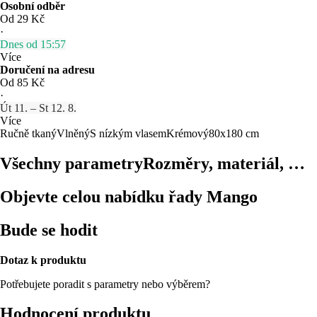
Osobní odběr
Od 29 Kč
·
Dnes od 15:57
Více
Doručení na adresu
Od 85 Kč
·
Út 11. – St 12. 8.
Více
Ručně tkaný
Vlněný
S nízkým vlasem
Krémový
80x180 cm
Všechny parametry
Rozměry, materiál, …
Objevte celou nabídku řady Mango
Bude se hodit
Dotaz k produktu
Potřebujete poradit s parametry nebo výběrem?
Hodnocení produktu