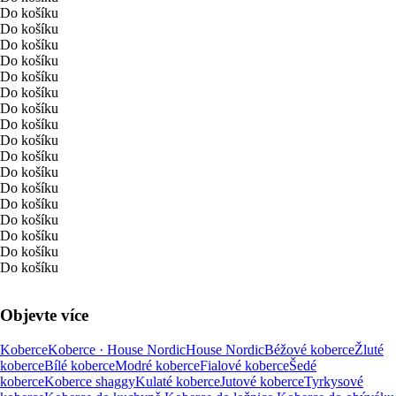
Do košíku
Do košíku
Do košíku
Do košíku
Do košíku
Do košíku
Do košíku
Do košíku
Do košíku
Do košíku
Do košíku
Do košíku
Do košíku
Do košíku
Do košíku
Do košíku
Do košíku
Objevte více
Koberce
Koberce · House Nordic
House Nordic
Béžové koberce
Žluté
koberce
Bílé koberce
Modré koberce
Fialové koberce
Šedé
koberce
Koberce shaggy
Kulaté koberce
Jutové koberce
Tyrkysové