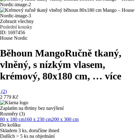
Zobrazit všechny
Poslední kousky
ID: 1697456
House Nordic
Běhoun Mango
Ručně tkaný,
vlněný, s nízkým vlasem,
krémový, 80x180 cm
, …
více
(
2
)
2 779 Kč
Zaplatím na třetiny bez navýšení
Rozměry (3)
80 x 180 cm
160 x 230 cm
200 x 300 cm
Do košíku
Skladem 3 ks, doručíme ihned
Dalších > 5 ks na objednání