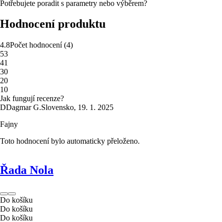
Potřebujete poradit s parametry nebo výběrem?
Hodnocení produktu
4.8
Počet hodnocení
(
4
)
5
3
4
1
3
0
2
0
1
0
Jak fungují recenze?
D
Dagmar G.
Slovensko
,
19. 1. 2025
Fajny
Toto hodnocení bylo automaticky přeloženo.
Řada Nola
Do košíku
Do košíku
Do košíku