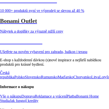
Summer Sale až -40 %
10 000+ produktů nyní ve výprodeji se slevou až 40 %
Bonami Outlet
Nábytek a doplňky za výrazně nižší ceny
Zahrada ve slevě
Ušetřete na novém vybavení pro zahradu, balkon i terasu
E-shop s každodenní dávkou (s)nové inspirace a nejširší nabídkou
produktů pro krásné bydlení.
Česká
republika
Polsko
Slovensko
Rumunsko
Maďarsko
Chorvatsko
Litva
Lotyš
Informace o nákupu
Vše o nákupu
Doprava
Reklamace a vrácení
Platba
Bonami Home
Studia
Jak fungují kredity