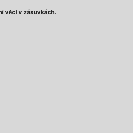
í věcí v zásuvkách.