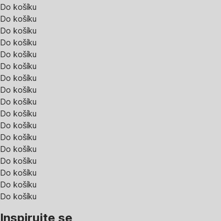
Do košíku
Do košíku
Do košíku
Do košíku
Do košíku
Do košíku
Do košíku
Do košíku
Do košíku
Do košíku
Do košíku
Do košíku
Do košíku
Do košíku
Do košíku
Do košíku
Do košíku
Inspirujte se