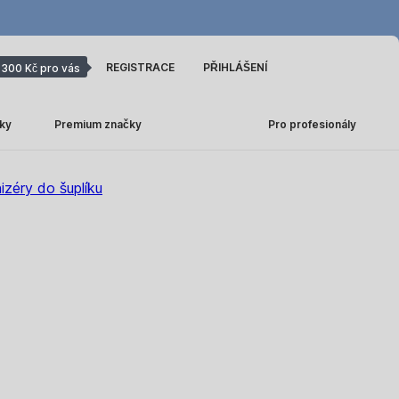
REGISTRACE
PŘIHLÁŠENÍ
300 Kč pro vás
ky
Premium značky
Pro profesionály
izéry do šuplíku