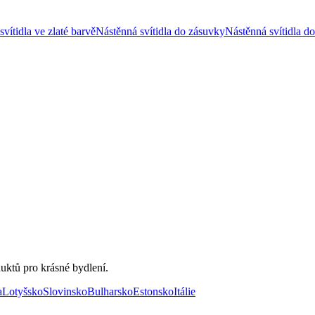
vítidla ve zlaté barvě
Nástěnná svítidla do zásuvky
Nástěnná svítidla d
uktů pro krásné bydlení.
a
Lotyšsko
Slovinsko
Bulharsko
Estonsko
Itálie