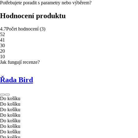
Potřebujete poradit s parametry nebo výběrem?
Hodnocení produktu
4.7
Počet hodnocení
(
3
)
5
2
4
1
3
0
2
0
1
0
Jak fungují recenze?
Řada Bird
Do košíku
Do košíku
Do košíku
Do košíku
Do košíku
Do košíku
Do košíku
Do košíku