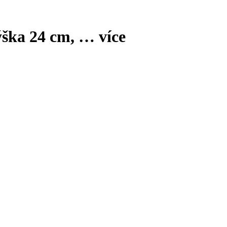
ýška 24 cm
, …
více