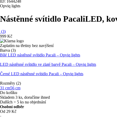
ID: 1644248
Opviq lights
Nástěnné svítidlo Pacali
LED, kov
(
3
)
999 Kč
Zaplatím na třetiny bez navýšení
Barva (3)
Bílé LED nástěnné svítidlo Pacali – Opviq lights
LED nástěnné svítidlo ve zlaté barvě Pacali – Opviq lights
Černé LED nástěnné svítidlo Pacali – Opviq lights
Rozměry (2)
31 cm
56 cm
Do košíku
Skladem 3 ks, doručíme ihned
Dalších > 5 ks na objednání
Osobní odběr
Od 29 Kč
·