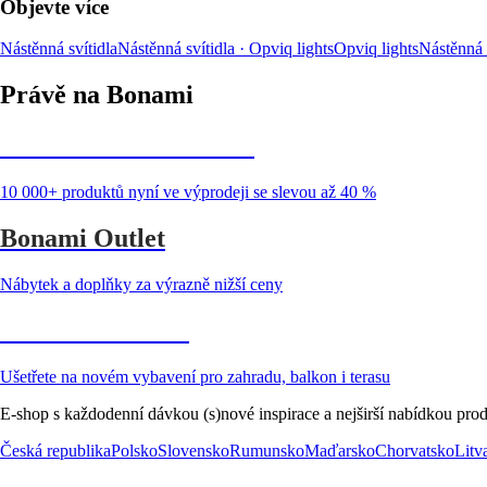
Objevte více
Nástěnná svítidla
Nástěnná svítidla · Opviq lights
Opviq lights
Nástěnná s
Právě na Bonami
Summer Sale až -40 %
10 000+ produktů nyní ve výprodeji se slevou až 40 %
Bonami Outlet
Nábytek a doplňky za výrazně nižší ceny
Zahrada ve slevě
Ušetřete na novém vybavení pro zahradu, balkon i terasu
E-shop s každodenní dávkou (s)nové inspirace a nejširší nabídkou prod
Česká republika
Polsko
Slovensko
Rumunsko
Maďarsko
Chorvatsko
Litv