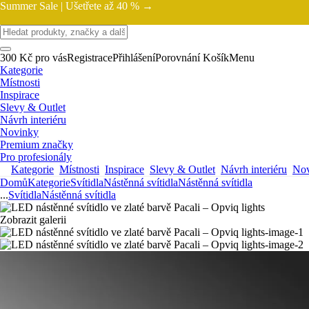
Summer Sale |
Ušetřete až 40 % →
300 Kč pro vás
Registrace
Přihlášení
Porovnání
Košík
Menu
Kategorie
Místnosti
Inspirace
Slevy & Outlet
Návrh interiéru
Novinky
Premium značky
Pro profesionály
Kategorie
Místnosti
Inspirace
Slevy & Outlet
Návrh interiéru
Nov
Domů
Kategorie
Svítidla
Nástěnná svítidla
Nástěnná svítidla
...
Svítidla
Nástěnná svítidla
Zobrazit galerii