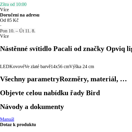
Zítra od 10:00
Více
Doručení na adresu
Od 85 Kč
·
Pon 10. – Út 11. 8.
Více
Nástěnné svítidlo Pacali od značky Opviq li
LED
Kovové
Ve zlaté barvě
14x56 cm
Výška 24 cm
Všechny parametry
Rozměry, materiál, …
Objevte celou nabídku řady Bird
Návody a dokumenty
Manuál
Dotaz k produktu