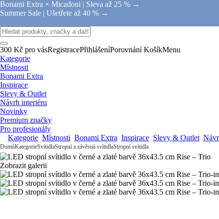
Bonami Extra × Micadoni |
Sleva až 25 % →
Summer Sale |
Ušetřete až 40 % →
300 Kč pro vás
Registrace
Přihlášení
Porovnání
Košík
Menu
Kategorie
Místnosti
Bonami Extra
Inspirace
Slevy & Outlet
Návrh interiéru
Novinky
Premium značky
Pro profesionály
Kategorie
Místnosti
Bonami Extra
Inspirace
Slevy & Outlet
Návrh
Domů
Kategorie
Svítidla
Stropní a závěsná svítidla
Stropní svítidla
Zobrazit galerii