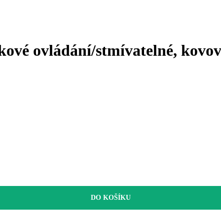
ové ovládání/stmívatelné, kovové
DO KOŠÍKU