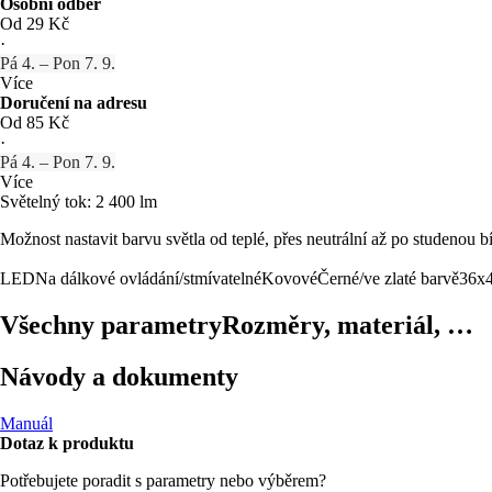
Osobní odběr
Od 29 Kč
·
Pá 4. – Pon 7. 9.
Více
Doručení na adresu
Od 85 Kč
·
Pá 4. – Pon 7. 9.
Více
Světelný tok: 2 400 lm
Možnost nastavit barvu světla od teplé, přes neutrální až po studenou b
LED
Na dálkové ovládání/stmívatelné
Kovové
Černé/ve zlaté barvě
36x4
Všechny parametry
Rozměry, materiál, …
Návody a dokumenty
Manuál
Dotaz k produktu
Potřebujete poradit s parametry nebo výběrem?