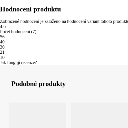
Hodnocení produktu
Zobrazené hodnocení je založeno na hodnocení variant tohoto produkt
4.6
Počet hodnocení
(
7
)
5
6
4
0
3
0
2
1
1
0
Jak fungují recenze?
Podobné produkty