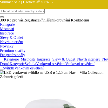
Summer Sale |
Ušetřete až 40 % →
300 Kč pro vás
Registrace
Přihlášení
Porovnání
Košík
Menu
Kategorie
Místnosti
Inspirace
Slevy & Outlet
Návrh interiéru
Novinky
Premium značky
Pro profesionály
Kategorie
Místnosti
Inspirace
Slevy & Outlet
Návrh interiéru
Nov
Domů
Kategorie
Svítidla
Venkovní osvětlení
Venkovní osvětlení
...
Svítidla
Venkovní osvětlení
Zobrazit galerii