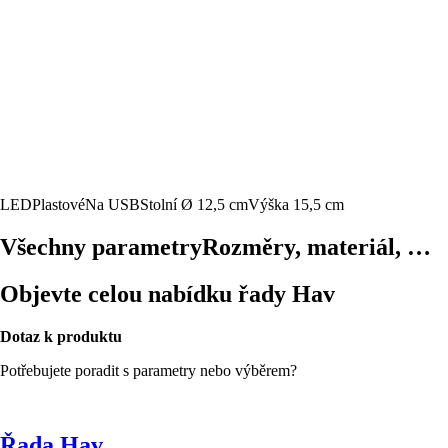
LED
Plastové
Na USB
Stolní
Ø 12,5 cm
Výška 15,5 cm
Všechny parametry
Rozměry, materiál, …
Objevte celou nabídku řady Hav
Dotaz k produktu
Potřebujete poradit s parametry nebo výběrem?
Řada Hav