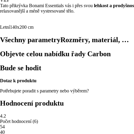
Více
Tato přikrývka Bonami Essentials vás i přes svou
lehkost a prodyšnos
relaxovanější a méně vystresované tělo.
Letní
140x200 cm
Všechny parametry
Rozměry, materiál, …
Objevte celou nabídku řady Carbon
Bude se hodit
Dotaz k produktu
Potřebujete poradit s parametry nebo výběrem?
Hodnocení produktu
4.2
Počet hodnocení
(
6
)
5
4
4
0