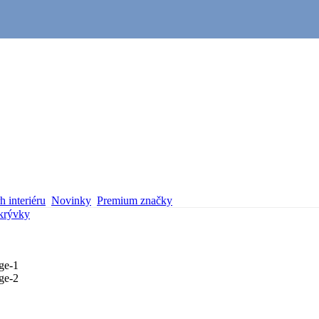
 interiéru
Novinky
Premium značky
krývky