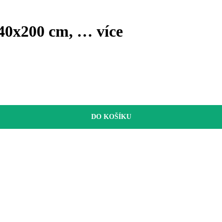
140x200 cm
, …
více
DO KOŠÍKU