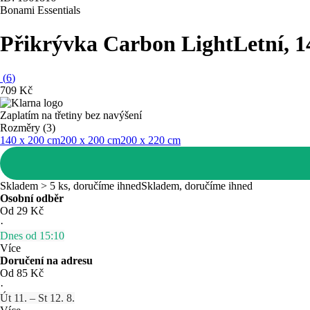
Bonami Essentials
Přikrývka Carbon Light
Letní, 
(
6
)
709 Kč
Zaplatím na třetiny bez navýšení
Rozměry (3)
140 x 200 cm
200 x 200 cm
200 x 220 cm
Skladem > 5 ks, doručíme ihned
Skladem, doručíme ihned
Osobní odběr
Od 29 Kč
·
Dnes od 15:10
Více
Doručení na adresu
Od 85 Kč
·
Út 11. – St 12. 8.