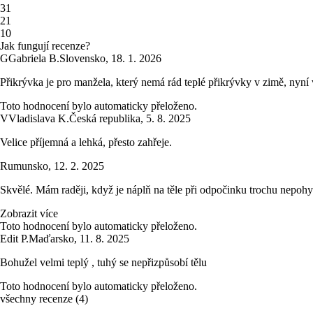
3
1
2
1
1
0
Jak fungují recenze?
G
Gabriela B.
Slovensko
,
18. 1. 2026
Přikrývka je pro manžela, který nemá rád teplé přikrývky v zimě, nyní
Toto hodnocení bylo automaticky přeloženo.
V
Vladislava K.
Česká republika
,
5. 8. 2025
Velice příjemná a lehká, přesto zahřeje.
Rumunsko
,
12. 2. 2025
Skvělé. Mám raději, když je náplň na těle při odpočinku trochu nepohybl
Zobrazit více
Toto hodnocení bylo automaticky přeloženo.
Edit P.
Maďarsko
,
11. 8. 2025
Bohužel velmi teplý , tuhý se nepřizpůsobí tělu
Toto hodnocení bylo automaticky přeloženo.
všechny recenze
(
4
)