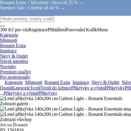
Bonami Extra × Micadoni |
Sleva až 25 % →
Summer Sale |
Ušetřete až 40 % →
300 Kč pro vás
Registrace
Přihlášení
Porovnání
Košík
Menu
Kategorie
Místnosti
Bonami Extra
Inspirace
Slevy & Outlet
Návrh interiéru
Novinky
Premium značky
Pro profesionály
Kategorie
Místnosti
Bonami Extra
Inspirace
Slevy & Outlet
Návrh
Domů
Kategorie
Textil
Textil do ložnice
Přikrývky a výplně
Přikrývky
Při
...
Přikrývky a výplně
Přikrývky
Zobrazit galerii
Zobrazit všechny
Jen na Bonami
ID: 1561816