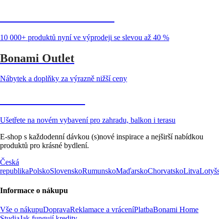
Summer Sale až -40 %
10 000+ produktů nyní ve výprodeji se slevou až 40 %
Bonami Outlet
Nábytek a doplňky za výrazně nižší ceny
Zahrada ve slevě
Ušetřete na novém vybavení pro zahradu, balkon i terasu
E-shop s každodenní dávkou (s)nové inspirace a nejširší nabídkou
produktů pro krásné bydlení.
Česká
republika
Polsko
Slovensko
Rumunsko
Maďarsko
Chorvatsko
Litva
Lotyš
Informace o nákupu
Vše o nákupu
Doprava
Reklamace a vrácení
Platba
Bonami Home
Studia
Jak fungují kredity