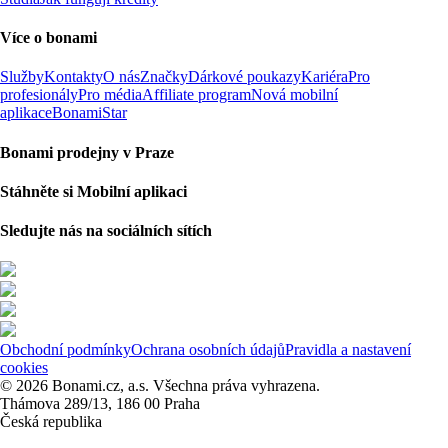
Více o bonami
Služby
Kontakty
O nás
Značky
Dárkové poukazy
Kariéra
Pro
profesionály
Pro média
Affiliate program
Nová mobilní
aplikace
BonamiStar
Bonami prodejny v Praze
Stáhněte si Mobilní aplikaci
Sledujte nás na sociálních sítích
Obchodní podmínky
Ochrana osobních údajů
Pravidla a nastavení
cookies
© 2026 Bonami.cz, a.s. Všechna práva vyhrazena.
Thámova 289/13, 186 00 Praha
Česká republika