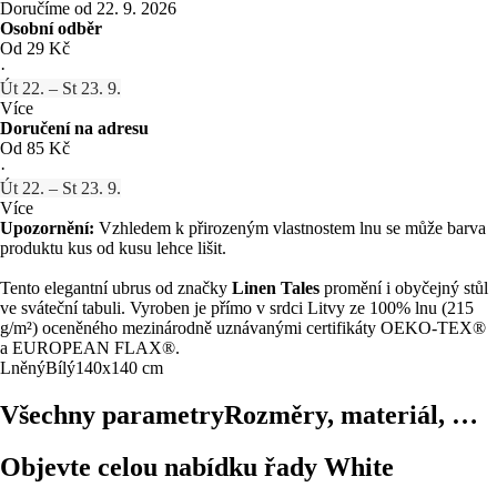
Doručíme od 22. 9. 2026
Osobní odběr
Od 29 Kč
·
Út 22. – St 23. 9.
Více
Doručení na adresu
Od 85 Kč
·
Út 22. – St 23. 9.
Více
Upozornění:
Vzhledem k přirozeným vlastnostem lnu se může barva
produktu kus od kusu lehce lišit.
Tento elegantní ubrus od značky
Linen Tales
promění i obyčejný stůl
ve sváteční tabuli. Vyroben je přímo v srdci Litvy ze 100% lnu (215
g/m²) oceněného mezinárodně uznávanými certifikáty OEKO-TEX®
a EUROPEAN FLAX®.
Lněný
Bílý
140x140 cm
Všechny parametry
Rozměry, materiál, …
Objevte celou nabídku řady White