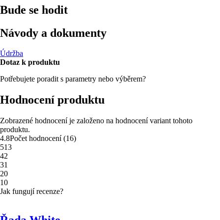
Bude se hodit
Návody a dokumenty
Údržba
Dotaz k produktu
Potřebujete poradit s parametry nebo výběrem?
Hodnocení produktu
Zobrazené hodnocení je založeno na hodnocení variant tohoto
produktu.
4.8
Počet hodnocení
(
16
)
5
13
4
2
3
1
2
0
1
0
Jak fungují recenze?