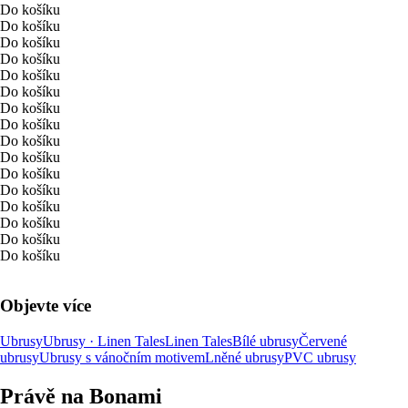
Do košíku
Do košíku
Do košíku
Do košíku
Do košíku
Do košíku
Do košíku
Do košíku
Do košíku
Do košíku
Do košíku
Do košíku
Do košíku
Do košíku
Do košíku
Do košíku
Objevte více
Ubrusy
Ubrusy · Linen Tales
Linen Tales
Bílé ubrusy
Červené
ubrusy
Ubrusy s vánočním motivem
Lněné ubrusy
PVC ubrusy
Právě na Bonami