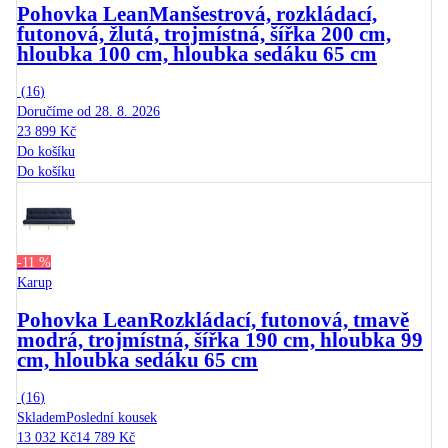
Pohovka Lean
Manšestrová, rozkládací,
futonová, žlutá, trojmístná, šířka 200 cm,
hloubka 100 cm, hloubka sedáku 65 cm
(
16
)
Doručíme od 28. 8. 2026
23 899 Kč
Do košíku
Do košíku
-11 %
Karup
Pohovka Lean
Rozkládací, futonová, tmavě
modrá, trojmístná, šířka 190 cm, hloubka 99
cm, hloubka sedáku 65 cm
(
16
)
Skladem
Poslední kousek
13 032 Kč
14 789 Kč