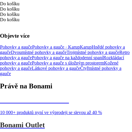
Do košíku
Do košíku
Do košíku
Do košíku
Objevte více
Pohovky a gauče
Pohovky a gauče · Karup
Karup
Hnědé pohovky a
gauče
Dvoumístné pohovky a gauče
Trojmístné pohovky a gauče
Retro
pohovky a gauče
Pohovky a gauče na každodenní spaní
Rozkládací
pohovky a gauče
Pohovky a gauče s úložným prostorem
Kožené
pohovky a gauče
Látkové pohovky a gauče
Čtyřmístné pohovky a
gauče
Právě na Bonami
Summer Sale až -40 %
10 000+ produktů nyní ve výprodeji se slevou až 40 %
Bonami Outlet