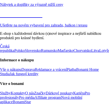
Nábytek a doplňky za výrazně nižší ceny
Zahrada ve slevě
Ušetřete na novém vybavení pro zahradu, balkon i terasu
E-shop s každodenní dávkou (s)nové inspirace a nejširší nabídkou
produktů pro krásné bydlení.
Česká
republika
Polsko
Slovensko
Rumunsko
Maďarsko
Chorvatsko
Litva
Lotyš
Informace o nákupu
Vše o nákupu
Doprava
Reklamace a vrácení
Platba
Bonami Home
Studia
Jak fungují kredity
Více o bonami
Služby
Kontakty
O nás
Značky
Dárkové poukazy
Kariéra
Pro
profesionály
Pro média
Affiliate program
Nová mobilní
aplikace
BonamiStar