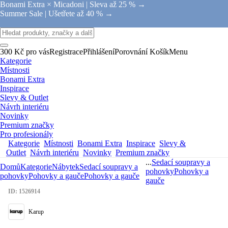
Bonami Extra × Micadoni |
Sleva až 25 % →
Summer Sale |
Ušetřete až 40 % →
300 Kč pro vás
Registrace
Přihlášení
Porovnání
Košík
Menu
Kategorie
Místnosti
Bonami Extra
Inspirace
Slevy & Outlet
Návrh interiéru
Novinky
Premium značky
Pro profesionály
Kategorie
Místnosti
Bonami Extra
Inspirace
Slevy &
Outlet
Návrh interiéru
Novinky
Premium značky
...
Sedací soupravy a
Domů
Kategorie
Nábytek
Sedací soupravy a
pohovky
Pohovky a
pohovky
Pohovky a gauče
Pohovky a gauče
gauče
ID: 1526914
Karup