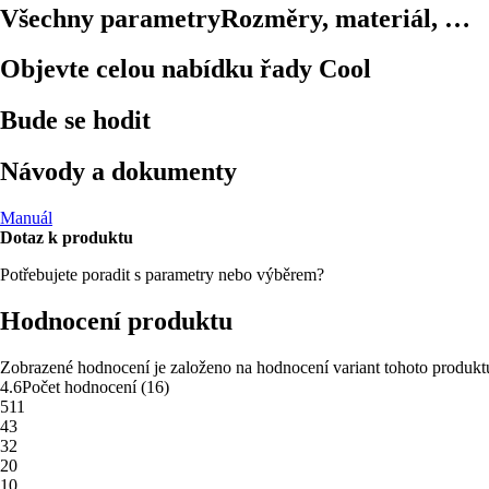
Všechny parametry
Rozměry, materiál, …
Objevte celou nabídku řady Cool
Bude se hodit
Návody a dokumenty
Manuál
Dotaz k produktu
Potřebujete poradit s parametry nebo výběrem?
Hodnocení produktu
Zobrazené hodnocení je založeno na hodnocení variant tohoto produkt
4.6
Počet hodnocení
(
16
)
5
11
4
3
3
2
2
0
1
0