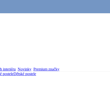
 interiéru
Novinky
Premium značky
é postele
Dětské postele