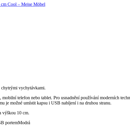
0 cm Cool – Meise Möbel
é chytrými vychytávkami.
u, mobilní telefon nebo tablet. Pro usnadnění používání moderních te
ámu je možné umístit kapsu i USB nabíjení i na druhou stranu.
 a výškou 10 cm.
B portem
Modrá