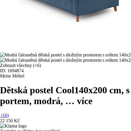
Zobrazit všechny
(+6)
ID: 1694874
Meise Möbel
Dětská postel Cool
140x200 cm, s
portem, modrá
, …
více
(
16
)
22 150 Kč