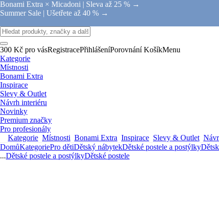
Bonami Extra × Micadoni |
Sleva až 25 % →
Summer Sale |
Ušetřete až 40 % →
300 Kč pro vás
Registrace
Přihlášení
Porovnání
Košík
Menu
Kategorie
Místnosti
Bonami Extra
Inspirace
Slevy & Outlet
Návrh interiéru
Novinky
Premium značky
Pro profesionály
Kategorie
Místnosti
Bonami Extra
Inspirace
Slevy & Outlet
Návrh
Domů
Kategorie
Pro děti
Dětský nábytek
Dětské postele a postýlky
Dětsk
...
Dětské postele a postýlky
Dětské postele