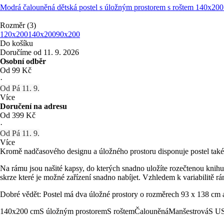
Modrá čalouněná dětská postel s úložným prostorem s roštem 140x20
Rozměr (3)
120x200
140x200
90x200
Do košíku
Doručíme od 11. 9. 2026
Osobní odběr
Od 99 Kč
·
Od Pá 11. 9.
Více
Doručení na adresu
Od 399 Kč
·
Od Pá 11. 9.
Více
Kromě nadčasového designu a úložného prostoru disponuje postel tak
Na rámu jsou našité kapsy, do kterých snadno uložíte rozečtenou knih
skrze které je možné zařízení snadno nabíjet. Vzhledem k variabilitě r
Dobré vědět: Postel má dva úložné prostory o rozměrech 93 x 138 cm
140x200 cm
S úložným prostorem
S roštem
Čalouněná
Manšestrová
S US