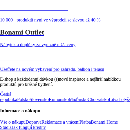
Summer Sale až -40 %
10 000+ produktů nyní ve výprodeji se slevou až 40 %
Bonami Outlet
Nábytek a doplňky za výrazně nižší ceny
Zahrada ve slevě
Ušetřete na novém vybavení pro zahradu, balkon i terasu
E-shop s každodenní dávkou (s)nové inspirace a nejširší nabídkou
produktů pro krásné bydlení.
Česká
republika
Polsko
Slovensko
Rumunsko
Maďarsko
Chorvatsko
Litva
Lotyš
Informace o nákupu
Vše o nákupu
Doprava
Reklamace a vrácení
Platba
Bonami Home
Studia
Jak fungují kredity