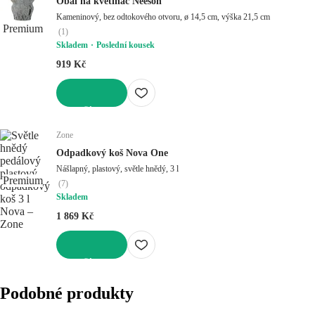
Obal na květináč Neeson
Kameninový, bez odtokového otvoru, ø 14,5 cm, výška 21,5 cm
Premium
(
1
)
Skladem
Poslední kousek
919 Kč
DO KOŠÍKU
Zone
Odpadkový koš Nova One
Nášlapný, plastový, světle hnědý, 3 l
Premium
(
7
)
Skladem
1 869 Kč
DO KOŠÍKU
Podobné produkty