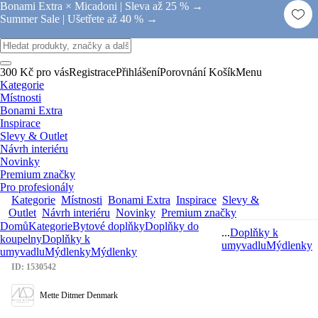
Bonami Extra × Micadoni |
Sleva až 25 % →
Summer Sale |
Ušetřete až 40 % →
300 Kč pro vás
Registrace
Přihlášení
Porovnání
Košík
Menu
Kategorie
Místnosti
Bonami Extra
Inspirace
Slevy & Outlet
Návrh interiéru
Novinky
Premium značky
Pro profesionály
Kategorie
Místnosti
Bonami Extra
Inspirace
Slevy &
Outlet
Návrh interiéru
Novinky
Premium značky
Domů
Kategorie
Bytové doplňky
Doplňky do
...
Doplňky k
koupelny
Doplňky k
umyvadlu
Mýdlenky
umyvadlu
Mýdlenky
Mýdlenky
ID: 1530542
Mette Ditmer Denmark