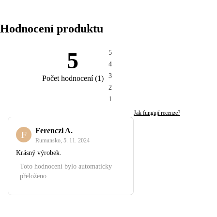
Hodnocení produktu
5
5
4
3
Počet hodnocení
(
1
)
2
1
Jak fungují recenze?
Ferenczi A.
F
Rumunsko
,
5. 11. 2024
Krásný výrobek.
Toto hodnocení bylo automaticky
přeloženo.