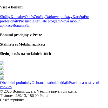
Více o bonami
Služby
Kontakty
O nás
Značky
Dárkové poukazy
Kariéra
Pro
profesionály
Pro média
Affiliate program
Nová mobilní
aplikace
BonamiStar
Bonami prodejny v Praze
Stáhněte si Mobilní aplikaci
Sledujte nás na sociálních sítích
Obchodní podmínky
Ochrana osobních údajů
Pravidla a nastavení
cookies
© 2026 Bonami.cz, a.s. Všechna práva vyhrazena.
Thámova 289/13, 186 00 Praha
Česká republika