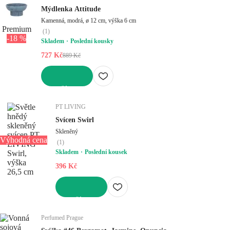
Mýdlenka Attitude
Kamenná, modrá, ø 12 cm, výška 6 cm
Premium
(
1
)
-18 %
Skladem
Poslední kousky
727 Kč
889 Kč
DO KOŠÍKU
PT LIVING
Svícen Swirl
Skleněný
Výhodná cena
(
1
)
Skladem
Poslední kousek
396 Kč
DO KOŠÍKU
Perfumed Prague