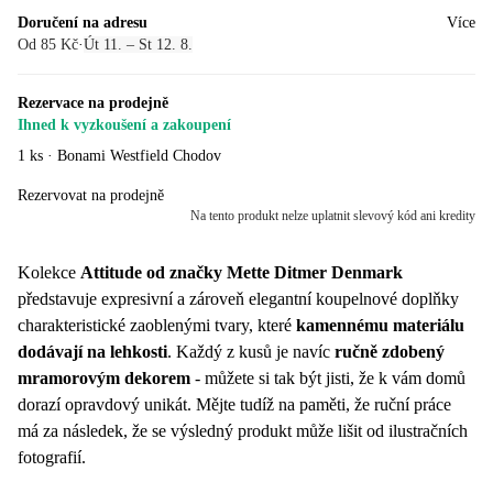
Doručení na adresu
Více
Od 85 Kč
·
Út 11. – St 12. 8.
Rezervace na prodejně
Ihned k vyzkoušení a zakoupení
1 ks
·
Bonami Westfield Chodov
Rezervovat na prodejně
Na tento produkt nelze uplatnit slevový kód ani kredity
Kolekce
Attitude od značky Mette Ditmer Denmark
představuje expresivní a zároveň elegantní koupelnové doplňky
charakteristické zaoblenými tvary, které
kamennému materiálu
dodávají na lehkosti
. Každý z kusů je navíc
ručně zdobený
mramorovým dekorem
- můžete si tak být jisti, že k vám domů
dorazí opravdový unikát. Mějte tudíž na paměti, že ruční práce
má za následek, že se výsledný produkt může lišit od ilustračních
fotografií.