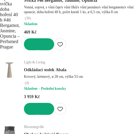
Svíčka #46 Bergamot, Jasmine, Opuncia
Vonná, sojová, s vůní čaje/s vůní fíků/s vůní jasmínu/s vůní bergamotu/s vůní
opuncie, doba hoření 40 h, počet knotů 1 ks, ø 6,5 cm, výška 8 cm
(
39
)
Skladem
469 Kč
DO KOŠÍKU
Light & Living
Odkládací stolek Abala
Kovový, krémový, ø 28 cm, výška 53 cm
(
4
)
Skladem
Poslední kousky
3 959 Kč
DO KOŠÍKU
Bloomingville