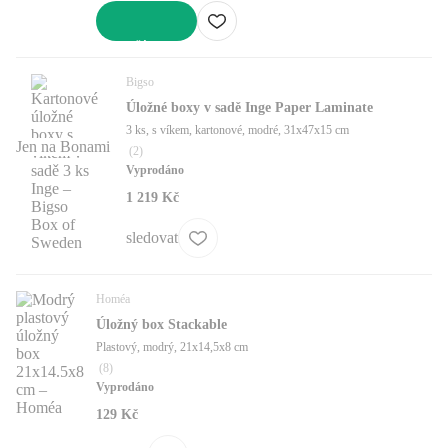
DO KOŠÍKU
Bigso
Úložné boxy v sadě Inge Paper Laminate
3 ks, s víkem, kartonové, modré, 31x47x15 cm
Jen na Bonami
(
2
)
Vyprodáno
1 219 Kč
sledovat
Homéa
Úložný box Stackable
Plastový, modrý, 21x14,5x8 cm
(
8
)
Vyprodáno
129 Kč