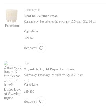
Bloomingville
Obal na květináč Imoa
Kameninový, bez odtokového otvoru, ø 15,5 cm, výška 16 cm
Premium
Vyprodáno
969 Kč
sledovat
Bigso
Organizér Ingrid Paper Laminate
Zásuvkový, kartonový, 25,5x16 cm, výška 20,5 cm
(
10
)
Vyprodáno
659 Kč
sledovat