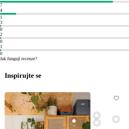
7
4
1
3
0
2
0
1
0
Jak fungují recenze?
Inspirujte se