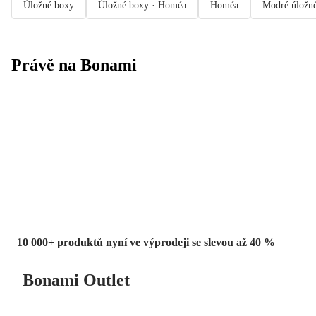
Úložné boxy
Úložné boxy · Homéa
Homéa
Modré úložn
Právě na Bonami
Summer Sale
až -40 %
10 000+ produktů nyní ve výprodeji se slevou až 40 %
Bonami Outlet