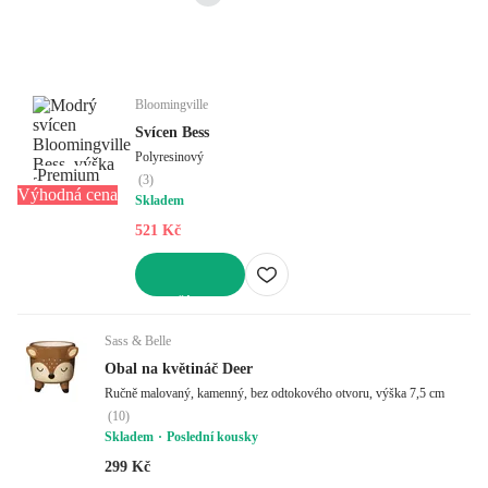
Bloomingville
Svícen Bess
Polyresinový
Premium
(
3
)
Výhodná cena
Skladem
521 Kč
DO KOŠÍKU
Sass & Belle
Obal na květináč Deer
Ručně malovaný, kamenný, bez odtokového otvoru, výška 7,5 cm
(
10
)
Skladem
Poslední kousky
299 Kč