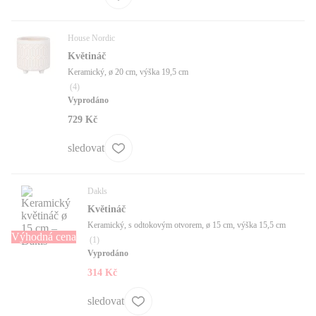
House Nordic
Květináč
Keramický, ø 20 cm, výška 19,5 cm
(
4
)
Vyprodáno
729 Kč
sledovat
Dakls
Květináč
Keramický, s odtokovým otvorem, ø 15 cm, výška 15,5 cm
Výhodná cena
(
1
)
Vyprodáno
314 Kč
sledovat