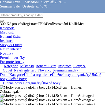
Bonami Extra × Micadoni |
Sleva až 25 % →
Summer Sale |
Ušetřete až 40 % →
300 Kč pro vás
Registrace
Přihlášení
Porovnání
Košík
Menu
Kategorie
Místnosti
Bonami Extra
Inspirace
Slevy & Outlet
Návrh interiéru
Novinky
Premium značky
Pro profesionály
Kategorie
Místnosti
Bonami Extra
Inspirace
Slevy &
Outlet
Návrh interiéru
Novinky
Premium značky
Domů
Kategorie
Úklid a organizace
Úložné boxy a organizéry
Úložné
boxy
Úložné boxy
...
Úložné boxy a organizéry
Úložné boxy
Zobrazit galerii