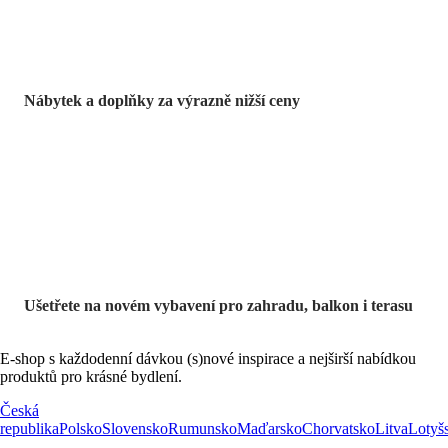
Nábytek a doplňky za výrazně nižší ceny
Zahrada ve slevě
Ušetřete na novém vybavení pro zahradu, balkon i terasu
E-shop s každodenní dávkou (s)nové inspirace a nejširší nabídkou
produktů pro krásné bydlení.
Česká
republika
Polsko
Slovensko
Rumunsko
Maďarsko
Chorvatsko
Litva
Lotyš