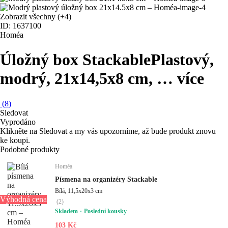
Zobrazit všechny
(+4)
ID: 1637100
Homéa
Úložný box Stackable
Plastový,
modrý, 21x14,5x8 cm
, …
více
(
8
)
Sledovat
Vyprodáno
Klikněte na Sledovat a my vás upozorníme, až bude produkt znovu
ke koupi.
Podobné produkty
Homéa
Písmena na organizéry Stackable
Bílá, 11,5x20x3 cm
Výhodná cena
(
2
)
Skladem
Poslední kousky
103 Kč