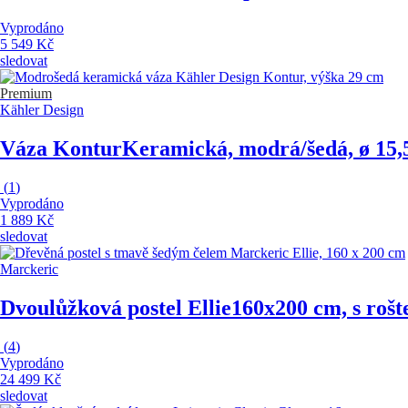
Vyprodáno
5 549 Kč
sledovat
Premium
Kähler Design
Váza Kontur
Keramická, modrá/šedá, ø 15,
(
1
)
Vyprodáno
1 889 Kč
sledovat
Marckeric
Dvoulůžková postel Ellie
160x200 cm, s rošt
(
4
)
Vyprodáno
24 499 Kč
sledovat