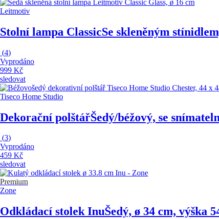
Leitmotiv
Stolní lampa Classic
Se skleněným stínidlem
(
4
)
Vyprodáno
999 Kč
sledovat
Tiseco Home Studio
Dekorační polštář
Šedý/béžový, se snímate
(
3
)
Vyprodáno
459 Kč
sledovat
Premium
Zone
Odkládací stolek Inu
Šedý, ø 34 cm, výška 5