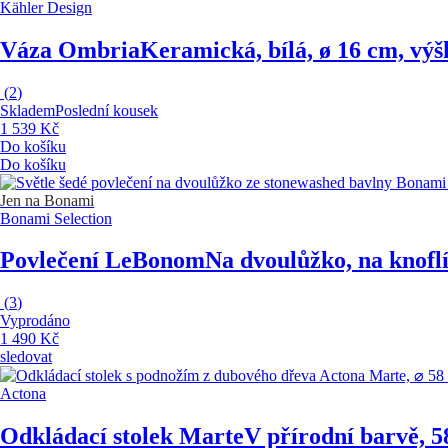
Kähler Design
Váza Ombria
Keramická, bílá, ø 16 cm, vý
(
2
)
Skladem
Poslední kousek
1 539 Kč
Do košíku
Do košíku
Jen na Bonami
Bonami Selection
Povlečení LeBonom
Na dvoulůžko, na knofl
(
3
)
Vyprodáno
1 490 Kč
sledovat
Actona
Odkládací stolek Marte
V přírodní barvě, 