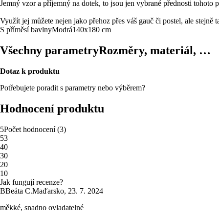
Jemný vzor a příjemný na dotek, to jsou jen vybrané přednosti tohoto
Využít jej můžete nejen jako přehoz přes váš gauč či postel, ale stejně 
S příměsí bavlny
Modrá
140x180 cm
Všechny parametry
Rozměry, materiál, …
Dotaz k produktu
Potřebujete poradit s parametry nebo výběrem?
Hodnocení produktu
5
Počet hodnocení
(
3
)
5
3
4
0
3
0
2
0
1
0
Jak fungují recenze?
B
Beáta C.
Maďarsko
,
23. 7. 2024
měkké, snadno ovladatelné