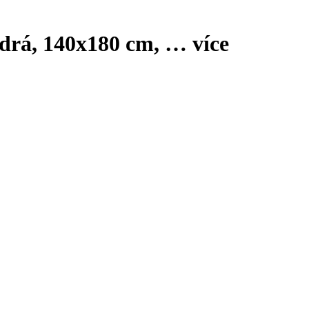
odrá, 140x180 cm
, …
více