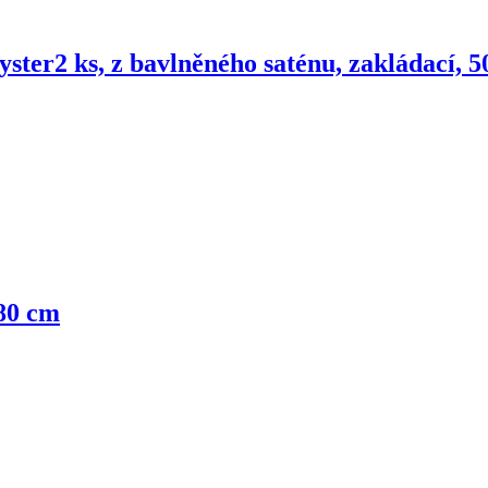
yster
2 ks, z bavlněného saténu, zakládací, 
180 cm