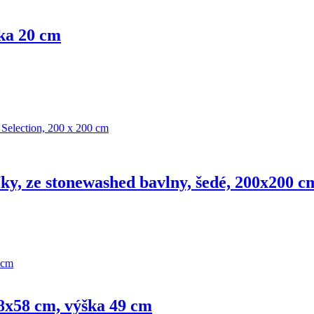
ška 20 cm
íky, ze stonewashed bavlny, šedé, 200x200 c
58x58 cm, výška 49 cm