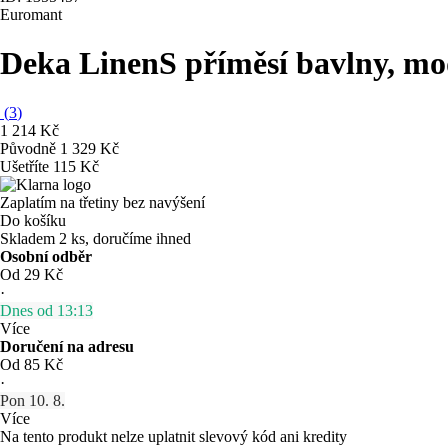
Euromant
Deka Linen
S příměsí bavlny, m
(
3
)
1 214 Kč
Původně
1 329 Kč
Ušetříte 115 Kč
Zaplatím na třetiny bez navýšení
Do košíku
Skladem 2 ks, doručíme ihned
Osobní odběr
Od 29 Kč
·
Dnes od 13:13
Více
Doručení na adresu
Od 85 Kč
·
Pon 10. 8.
Více
Na tento produkt nelze uplatnit slevový kód ani kredity