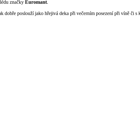
 plédu značky
Euromant
.
tak dobře poslouží jako hřejivá deka při večerním posezení při víně či s