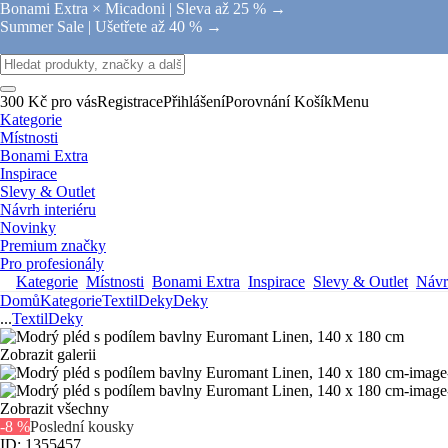
Bonami Extra × Micadoni |
Sleva až 25 % →
Summer Sale |
Ušetřete až 40 % →
300 Kč pro vás
Registrace
Přihlášení
Porovnání
Košík
Menu
Kategorie
Místnosti
Bonami Extra
Inspirace
Slevy & Outlet
Návrh interiéru
Novinky
Premium značky
Pro profesionály
Kategorie
Místnosti
Bonami Extra
Inspirace
Slevy & Outlet
Návrh
Domů
Kategorie
Textil
Deky
Deky
...
Textil
Deky
Zobrazit galerii
Zobrazit všechny
-8 %
Poslední kousky
ID: 1355457