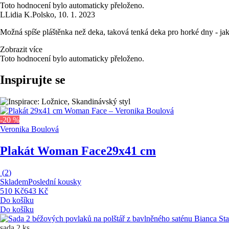
Toto hodnocení bylo automaticky přeloženo.
L
Lidia K.
Polsko
,
10. 1. 2023
Možná spíše pláštěnka než deka, taková tenká deka pro horké dny - jak j
Zobrazit více
Toto hodnocení bylo automaticky přeloženo.
Inspirujte se
-20 %
Veronika Boulová
Plakát Woman Face
29x41 cm
(
2
)
Skladem
Poslední kousky
510 Kč
643 Kč
Do košíku
Do košíku
sada 2 ks