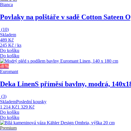
Bianca
Povlaky na polštáře v sadě Cotton Sateen O
(
10
)
Skladem
489 Kč
245 Kč / ks
Do košíku
Do košíku
-8 %
Euromant
Deka Linen
S příměsí bavlny, modrá, 140x
(
3
)
Skladem
Poslední kousky
1 214 Kč
1 329 Kč
Do košíku
Do košíku
Premium