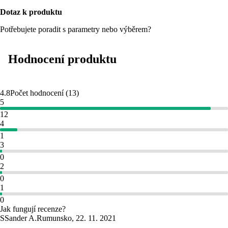
Dotaz k produktu
Potřebujete poradit s parametry nebo výběrem?
Hodnocení produktu
4.8
Počet hodnocení
(
13
)
5
12
4
1
3
0
2
0
1
0
Jak fungují recenze?
S
Sander A.
Rumunsko
,
22. 11. 2021