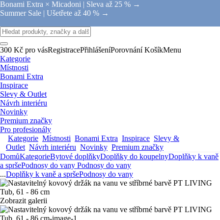
Bonami Extra × Micadoni |
Sleva až 25 % →
Summer Sale |
Ušetřete až 40 % →
300 Kč pro vás
Registrace
Přihlášení
Porovnání
Košík
Menu
Kategorie
Místnosti
Bonami Extra
Inspirace
Slevy & Outlet
Návrh interiéru
Novinky
Premium značky
Pro profesionály
Kategorie
Místnosti
Bonami Extra
Inspirace
Slevy &
Outlet
Návrh interiéru
Novinky
Premium značky
Domů
Kategorie
Bytové doplňky
Doplňky do koupelny
Doplňky k vaně
a sprše
Podnosy do vany
Podnosy do vany
...
Doplňky k vaně a sprše
Podnosy do vany
Zobrazit galerii