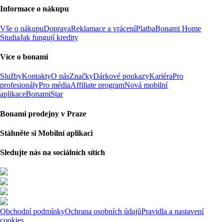
Informace o nákupu
Vše o nákupu
Doprava
Reklamace a vrácení
Platba
Bonami Home
Studia
Jak fungují kredity
Více o bonami
Služby
Kontakty
O nás
Značky
Dárkové poukazy
Kariéra
Pro
profesionály
Pro média
Affiliate program
Nová mobilní
aplikace
BonamiStar
Bonami prodejny v Praze
Stáhněte si Mobilní aplikaci
Sledujte nás na sociálních sítích
Obchodní podmínky
Ochrana osobních údajů
Pravidla a nastavení
cookies