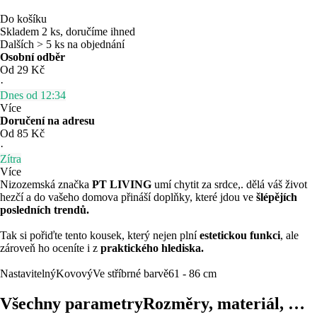
Do košíku
Skladem 2 ks, doručíme ihned
Dalších > 5 ks na objednání
Osobní odběr
Od 29 Kč
·
Dnes od 12:34
Více
Doručení na adresu
Od 85 Kč
·
Zítra
Více
Nizozemská značka
PT LIVING
umí chytit za srdce,. dělá váš život
hezčí a do vašeho domova přináší doplňky, které jdou ve
šlépějích
posledních trendů.
Tak si pořiďte tento kousek, který nejen plní
estetickou funkci
, ale
zároveň ho oceníte i z
praktického hlediska.
Nastavitelný
Kovový
Ve stříbrné barvě
61 - 86 cm
Všechny parametry
Rozměry, materiál, …