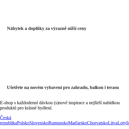
Nábytek a doplňky za výrazně nižší ceny
Zahrada ve slevě
Ušetřete na novém vybavení pro zahradu, balkon i terasu
E-shop s každodenní dávkou (s)nové inspirace a nejširší nabídkou
produktů pro krásné bydlení.
Česká
republika
Polsko
Slovensko
Rumunsko
Maďarsko
Chorvatsko
Litva
Lotyš