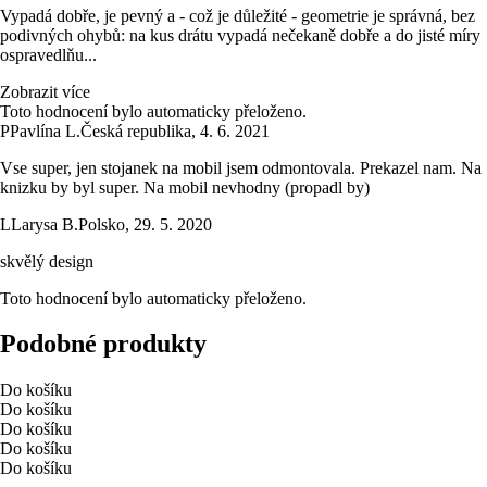
Vypadá dobře, je pevný a - což je důležité - geometrie je správná, bez
podivných ohybů: na kus drátu vypadá nečekaně dobře a do jisté míry
ospravedlňu...
Zobrazit více
Toto hodnocení bylo automaticky přeloženo.
P
Pavlína L.
Česká republika
,
4. 6. 2021
Vse super, jen stojanek na mobil jsem odmontovala. Prekazel nam. Na
knizku by byl super. Na mobil nevhodny (propadl by)
L
Larysa B.
Polsko
,
29. 5. 2020
skvělý design
Toto hodnocení bylo automaticky přeloženo.
Podobné produkty
Do košíku
Do košíku
Do košíku
Do košíku
Do košíku