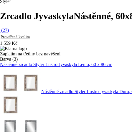
Styler
Zrcadlo Jyvaskyla
Nástěnné, 60x
(
27
)
Prověřená kvalita
1 559 Kč
Zaplatím na třetiny bez navýšení
Barva (3)
Nástěnné zrcadlo Styler Lustro Jyvaskyla Lento, 60 x 86 cm
Nástěnné zrcadlo Styler Lustro Jyvaskyla Duro,