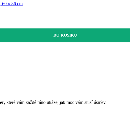
, 60 x 86 cm
DO KOŠÍKU
ler
, které vám každé ráno ukáže, jak moc vám sluší úsměv.