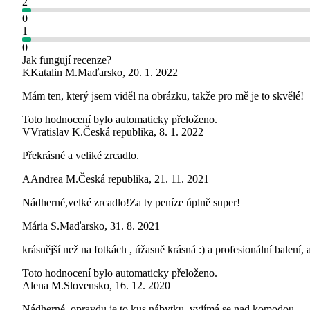
2
0
1
0
Jak fungují recenze?
K
Katalin M.
Maďarsko
,
20. 1. 2022
Mám ten, který jsem viděl na obrázku, takže pro mě je to skvělé!
Toto hodnocení bylo automaticky přeloženo.
V
Vratislav K.
Česká republika
,
8. 1. 2022
Překrásné a veliké zrcadlo.
A
Andrea M.
Česká republika
,
21. 11. 2021
Nádherné,velké zrcadlo!Za ty peníze úplně super!
Mária S.
Maďarsko
,
31. 8. 2021
krásnější než na fotkách , úžasně krásná :) a profesionální balení
Toto hodnocení bylo automaticky přeloženo.
Alena M.
Slovensko
,
16. 12. 2020
Nádherné, opravdu je to kus nábytku, vyjímá se nad komodou