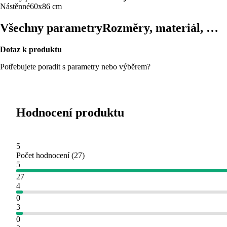
Nástěnné
60x86 cm
Všechny parametry
Rozměry, materiál, …
Dotaz k produktu
Potřebujete poradit s parametry nebo výběrem?
Hodnocení produktu
5
Počet hodnocení
(
27
)
5
27
4
0
3
0