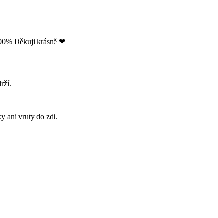
 100% Děkuji krásně ❤
rží.
y ani vruty do zdi.