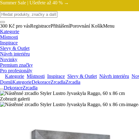
Summer Sale |
Ušetřete až 40 % →
300 Kč pro vás
Registrace
Přihlášení
Porovnání
Košík
Menu
Kategorie
Místnosti
Inspirace
Slevy & Outlet
Návrh interiéru
Novinky
Premium značky
Pro profesionály
Kategorie
Místnosti
Inspirace
Slevy & Outlet
Návrh interiéru
Nov
Domů
Kategorie
Dekorace
Zrcadla
Zrcadla
...
Dekorace
Zrcadla
Zobrazit galerii