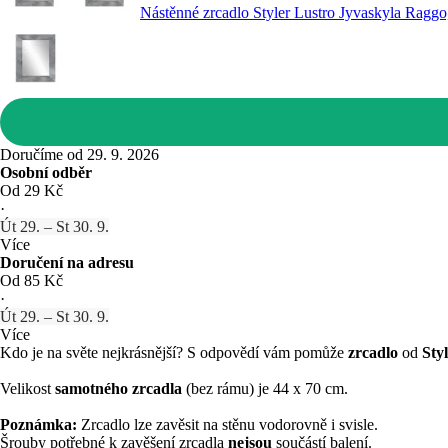
Nástěnné zrcadlo Styler Lustro Jyvaskyla Raggo
Doručíme od 29. 9. 2026
Osobní odběr
Od 29 Kč
·
Út 29. – St 30. 9.
Více
Doručení na adresu
Od 85 Kč
·
Út 29. – St 30. 9.
Více
Kdo je na světe nejkrásnější? S odpovědí vám pomůže
zrcadlo
od
Sty
Velikost
samotného zrcadla
(bez rámu) je 44 x 70 cm.
Poznámka:
Zrcadlo lze zavěsit na stěnu vodorovně i svisle.
Šrouby potřebné k zavěšení zrcadla
nejsou
součástí balení.