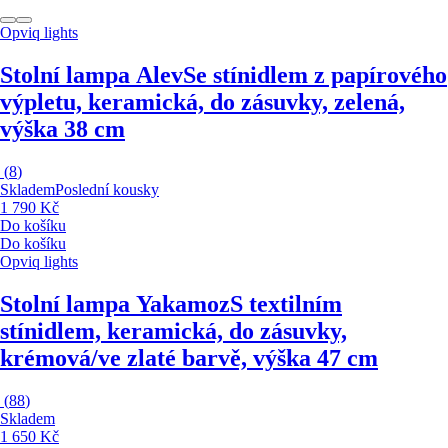
Opviq lights
Stolní lampa Alev
Se stínidlem z papírového
výpletu, keramická, do zásuvky, zelená,
výška 38 cm
(
8
)
Skladem
Poslední kousky
1 790 Kč
Do košíku
Do košíku
Opviq lights
Stolní lampa Yakamoz
S textilním
stínidlem, keramická, do zásuvky,
krémová/ve zlaté barvě, výška 47 cm
(
88
)
Skladem
1 650 Kč