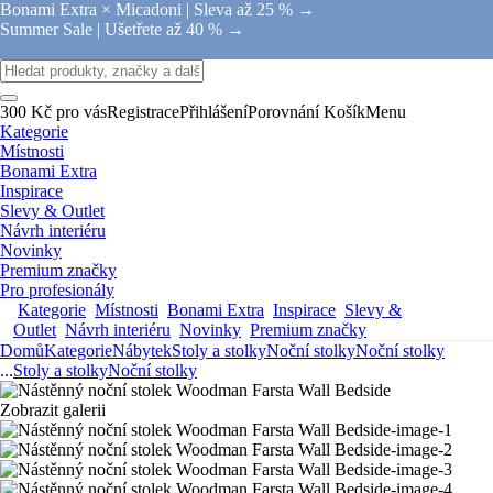
Bonami Extra × Micadoni |
Sleva až 25 % →
Summer Sale |
Ušetřete až 40 % →
300 Kč pro vás
Registrace
Přihlášení
Porovnání
Košík
Menu
Kategorie
Místnosti
Bonami Extra
Inspirace
Slevy & Outlet
Návrh interiéru
Novinky
Premium značky
Pro profesionály
Kategorie
Místnosti
Bonami Extra
Inspirace
Slevy &
Outlet
Návrh interiéru
Novinky
Premium značky
Domů
Kategorie
Nábytek
Stoly a stolky
Noční stolky
Noční stolky
...
Stoly a stolky
Noční stolky
Zobrazit galerii