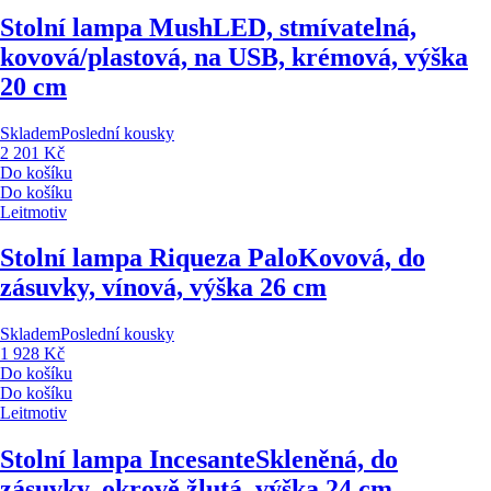
Stolní lampa Mush
LED, stmívatelná,
kovová/plastová, na USB, krémová, výška
20 cm
Skladem
Poslední kousky
2 201 Kč
Do košíku
Do košíku
Leitmotiv
Stolní lampa Riqueza Palo
Kovová, do
zásuvky, vínová, výška 26 cm
Skladem
Poslední kousky
1 928 Kč
Do košíku
Do košíku
Leitmotiv
Stolní lampa Incesante
Skleněná, do
zásuvky, okrově žlutá, výška 24 cm