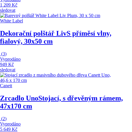
1 209 Kč
sledovat
White Label
Dekorační polštář Liv
S příměsí vlny,
fialový, 30x50 cm
(
3
)
Vyprodáno
949 Kč
sledovat
Canett
Zrcadlo Uno
Stojací, s dřevěným rámem,
47x170 cm
(
2
)
Vyprodáno
5 649 Kč