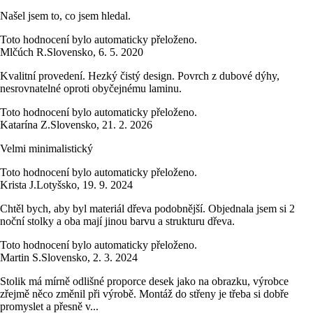
Našel jsem to, co jsem hledal.
Toto hodnocení bylo automaticky přeloženo.
Mlčúch R.
Slovensko
,
6. 5. 2020
Kvalitní provedení. Hezký čistý design. Povrch z dubové dýhy,
nesrovnatelné oproti obyčejnému laminu.
Toto hodnocení bylo automaticky přeloženo.
Katarína Z.
Slovensko
,
21. 2. 2026
Velmi minimalistický
Toto hodnocení bylo automaticky přeloženo.
Krista J.
Lotyšsko
,
19. 9. 2024
Chtěl bych, aby byl materiál dřeva podobnější. Objednala jsem si 2
noční stolky a oba mají jinou barvu a strukturu dřeva.
Toto hodnocení bylo automaticky přeloženo.
Martin S.
Slovensko
,
2. 3. 2024
Stolik má mírně odlišné proporce desek jako na obrazku, výrobce
zřejmě něco změnil při výrobě. Montáž do střeny je třeba si dobře
promyslet a přesně v...