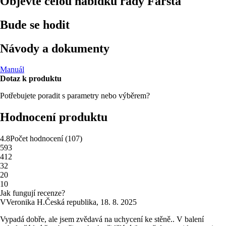
Objevte celou nabídku řady Farsta
Bude se hodit
Návody a dokumenty
Manuál
Dotaz k produktu
Potřebujete poradit s parametry nebo výběrem?
Hodnocení produktu
4.8
Počet hodnocení
(
107
)
5
93
4
12
3
2
2
0
1
0
Jak fungují recenze?
V
Veronika H.
Česká republika
,
18. 8. 2025
Vypadá dobře, ale jsem zvědavá na uchycení ke stěně.. V balení