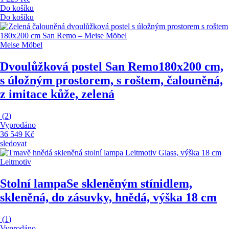
Do košíku
Do košíku
Meise Möbel
Dvoulůžková postel San Remo
180x200 cm,
s úložným prostorem, s roštem, čalouněná,
z imitace kůže, zelená
(
2
)
Vyprodáno
36 549 Kč
sledovat
Leitmotiv
Stolní lampa
Se skleněným stínidlem,
skleněná, do zásuvky, hnědá, výška 18 cm
(
1
)
Vyprodáno