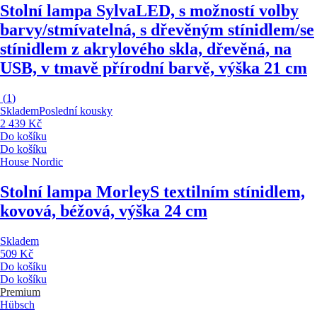
Stolní lampa Sylva
LED, s možností volby
barvy/stmívatelná, s dřevěným stínidlem/se
stínidlem z akrylového skla, dřevěná, na
USB, v tmavě přírodní barvě, výška 21 cm
(
1
)
Skladem
Poslední kousky
2 439 Kč
Do košíku
Do košíku
House Nordic
Stolní lampa Morley
S textilním stínidlem,
kovová, béžová, výška 24 cm
Skladem
509 Kč
Do košíku
Do košíku
Premium
Hübsch