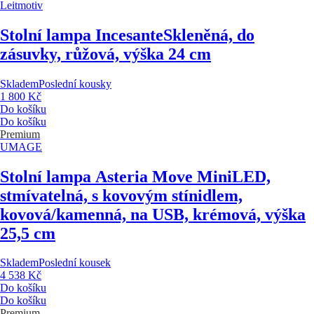
Leitmotiv
Stolní lampa Incesante
Skleněná, do
zásuvky, růžová, výška 24 cm
Skladem
Poslední kousky
1 800 Kč
Do košíku
Do košíku
Premium
UMAGE
Stolní lampa Asteria Move Mini
LED,
stmívatelná, s kovovým stínidlem,
kovová/kamenná, na USB, krémová, výška
25,5 cm
Skladem
Poslední kousek
4 538 Kč
Do košíku
Do košíku
Premium