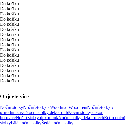
Do košíku
Do košíku
Do košíku
Do košíku
Do košíku
Do košíku
Do košíku
Do košíku
Do košíku
Do košíku
Do košíku
Do košíku
Do košíku
Do košíku
Do košíku
Do košíku
Objevte více
Noční stolky
Noční stolky · Woodman
Woodman
Noční stolky v
přírodní barvě
Noční stolky dekor dub
Noční stolky dekor
borovice
Noční stolky dekor buk
Noční stolky dekor ořech
Retro noční
stolky
Bílé noční stolky
Šedé noční stolky