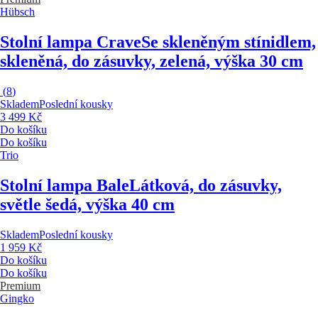
Hübsch
Stolní lampa Crave
Se skleněným stínidlem,
skleněná, do zásuvky, zelená, výška 30 cm
(
8
)
Skladem
Poslední kousky
3 499 Kč
Do košíku
Do košíku
Trio
Stolní lampa Bale
Látková, do zásuvky,
světle šedá, výška 40 cm
Skladem
Poslední kousky
1 959 Kč
Do košíku
Do košíku
Premium
Gingko