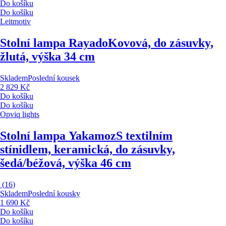
Do košíku
Do košíku
Leitmotiv
Stolní lampa Rayado
Kovová, do zásuvky,
žlutá, výška 34 cm
Skladem
Poslední kousek
2 829 Kč
Do košíku
Do košíku
Opviq lights
Stolní lampa Yakamoz
S textilním
stínidlem, keramická, do zásuvky,
šedá/béžová, výška 46 cm
(
16
)
Skladem
Poslední kousky
1 690 Kč
Do košíku
Do košíku