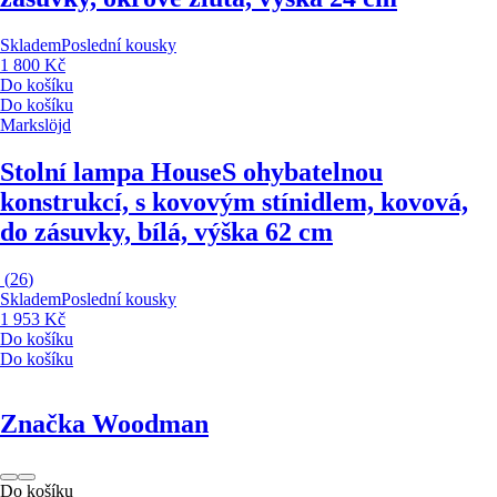
Skladem
Poslední kousky
1 800 Kč
Do košíku
Do košíku
Markslöjd
Stolní lampa House
S ohybatelnou
konstrukcí, s kovovým stínidlem, kovová,
do zásuvky, bílá, výška 62 cm
(
26
)
Skladem
Poslední kousky
1 953 Kč
Do košíku
Do košíku
Značka Woodman
Do košíku