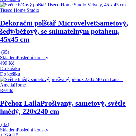
Tiseco Home Studio
Dekorační polštář Microvelvet
Sametový,
šedý/béžový, se snímatelným potahem,
45x45 cm
(
95
)
Skladem
Poslední kousky
499 Kč
Do košíku
Do košíku
Restilo
Přehoz Laila
Prošívaný, sametový, světle
hnědý, 220x240 cm
(
32
)
Skladem
Poslední kousky
1 229 Kč