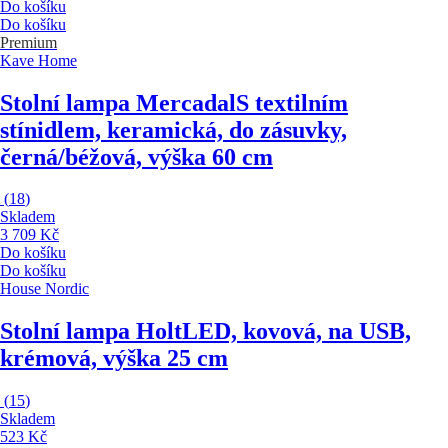
Do košíku
Do košíku
Premium
Kave Home
Stolní lampa Mercadal
S textilním
stínidlem, keramická, do zásuvky,
černá/béžová, výška 60 cm
(
18
)
Skladem
3 709 Kč
Do košíku
Do košíku
House Nordic
Stolní lampa Holt
LED, kovová, na USB,
krémová, výška 25 cm
(
15
)
Skladem
523 Kč