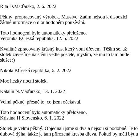
Rita D.
Maďarsko
,
2. 6. 2022
Pěkný, propracovaný výrobek. Massive. Zatím nejsou k dispozici
žádné informace o dlouhodobém používání.
Toto hodnocení bylo automaticky přeloženo.
Veronika P.
Česká republika
,
12. 5. 2022
Kvalitně zpracovaný krásný kus, který voní dřevem. Těším se, až
stolek zavěsíme na stěnu vedle postele, myslím, že mu to tam bude
slušet :)
Nikola P.
Česká republika
,
6. 2. 2022
Moc hezky nocni stolek.
Katalin N.
Maďarsko
,
13. 1. 2022
Velmi pěkné, přesně to, co jsem očekával.
Toto hodnocení bylo automaticky přeloženo.
Kristína H.
Slovensko
,
6. 1. 2022
Stolek je velmi pěkný. Objednali jsme si dva a nejsou si podobné. Je to
dubová dýha, takže je tam přirozená kresba dřeva. Pokud by měli být u