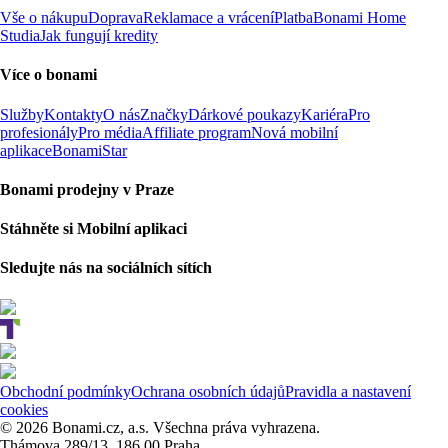
Vše o nákupu
Doprava
Reklamace a vrácení
Platba
Bonami Home
Studia
Jak fungují kredity
Více o bonami
Služby
Kontakty
O nás
Značky
Dárkové poukazy
Kariéra
Pro
profesionály
Pro média
Affiliate program
Nová mobilní
aplikace
BonamiStar
Bonami prodejny v Praze
Stáhněte si Mobilní aplikaci
Sledujte nás na sociálních sítích
Obchodní podmínky
Ochrana osobních údajů
Pravidla a nastavení
cookies
© 2026 Bonami.cz, a.s. Všechna práva vyhrazena.
Thámova 289/13, 186 00 Praha