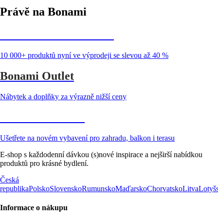
Právě na Bonami
Summer Sale až -40 %
10 000+ produktů nyní ve výprodeji se slevou až 40 %
Bonami Outlet
Nábytek a doplňky za výrazně nižší ceny
Zahrada ve slevě
Ušetřete na novém vybavení pro zahradu, balkon i terasu
E-shop s každodenní dávkou (s)nové inspirace a nejširší nabídkou
produktů pro krásné bydlení.
Česká
republika
Polsko
Slovensko
Rumunsko
Maďarsko
Chorvatsko
Litva
Lotyš
Informace o nákupu