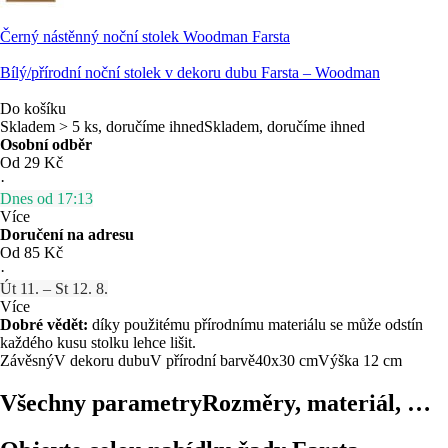
Černý nástěnný noční stolek Woodman Farsta
Bílý/přírodní noční stolek v dekoru dubu Farsta – Woodman
Do košíku
Skladem > 5 ks, doručíme ihned
Skladem, doručíme ihned
Osobní odběr
Od 29 Kč
·
Dnes od 17:13
Více
Doručení na adresu
Od 85 Kč
·
Út 11. – St 12. 8.
Více
Dobré vědět:
díky použitému přírodnímu materiálu se může odstín
každého kusu stolku lehce lišit.
Závěsný
V dekoru dubu
V přírodní barvě
40x30 cm
Výška 12 cm
Všechny parametry
Rozměry, materiál, …