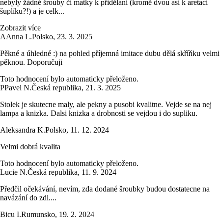
nebyly žádné šrouby či matky k přidělání (kromě dvou asi k aretaci
šuplíku?!) a je celk...
Zobrazit více
A
Anna L.
Polsko
,
23. 3. 2025
Pěkné a úhledné :) na pohled příjemná imitace dubu dělá skříňku velmi
pěknou. Doporučuji
Toto hodnocení bylo automaticky přeloženo.
P
Pavel N.
Česká republika
,
21. 3. 2025
Stolek je skutecne maly, ale pekny a pusobi kvalitne. Vejde se na nej
lampa a knizka. Dalsi knizka a drobnosti se vejdou i do supliku.
Aleksandra K.
Polsko
,
11. 12. 2024
Velmi dobrá kvalita
Toto hodnocení bylo automaticky přeloženo.
Lucie N.
Česká republika
,
11. 9. 2024
Předčil očekávání, nevím, zda dodané šroubky budou dostatecne na
navázání do zdi....
Bicu I.
Rumunsko
,
19. 2. 2024