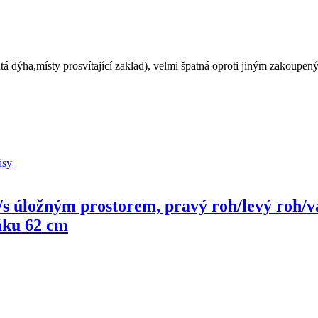
tá dýha,místy prosvítající zaklad), velmi špatná oproti jiným zakoupe
s úložným prostorem, pravý roh/levý roh/var
áku 62 cm