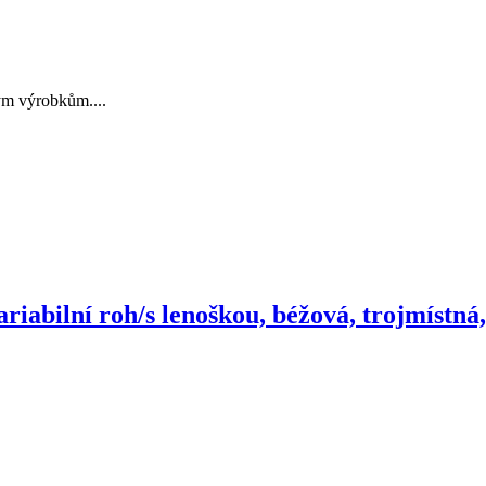
ným výrobkům....
iabilní roh/s lenoškou, béžová, trojmístná,