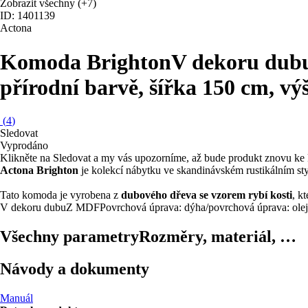
Zobrazit všechny
(+7)
ID: 1401139
Actona
Komoda Brighton
V dekoru dubu
přírodní barvě, šířka 150 cm, v
(
4
)
Sledovat
Vyprodáno
Klikněte na Sledovat a my vás upozorníme, až bude produkt znovu ke 
Actona Brighton
je kolekcí nábytku ve skandinávském rustikálním sty
Tato komoda je vyrobena z
dubového dřeva se vzorem rybí kosti
, k
V dekoru dubu
Z MDF
Povrchová úprava: dýha/povrchová úprava: olej
Všechny parametry
Rozměry, materiál, …
Návody a dokumenty
Manuál