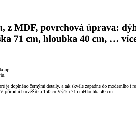
, z MDF, povrchová úprava: dýha
ýška 71 cm, hloubka 40 cm
, …
víc
koupi.
lu.
teré je doplněno černými detaily, a tak skvěle zapadne do moderního i ret
V přírodní barvě
Šířka 150 cm
Výška 71 cm
Hloubka 40 cm