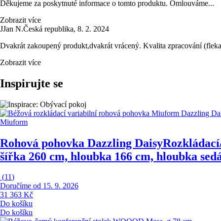
Děkujeme za poskytnuté informace o tomto produktu. Omlouváme...
Zobrazit více
J
Jan N.
Česká republika
,
8. 2. 2024
Dvakrát zakoupený produkt,dvakrát vrácený. Kvalita zpracování (fleka
Zobrazit více
Inspirujte se
Miuform
Rohová pohovka Dazzling Daisy
Rozkládací/
šířka 260 cm, hloubka 166 cm, hloubka sed
(
11
)
Doručíme od 15. 9. 2026
31 363 Kč
Do košíku
Do košíku