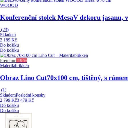
WOOOD
Konferenční stolek Mesa
V dekoru jasanu, v
(
23
)
Skladem
2 189 Kč
Do košíku
Do košíku
Premium
-19 %
Malerifabrikken
Obraz Lino Cut
70x100 cm, tištěný, s ráme
(
1
)
Skladem
Poslední kousky
2 799 Kč
3 479 Kč
Do košíku
Do košíku