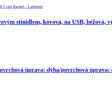
vovým stínidlem, kovová, na USB, béžová, v
vrchová úprava: dýha/povrchová úprava: ole