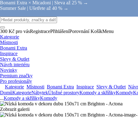
Bonami Extra × Micadoni |
Sleva až 25 % →
Summer Sale |
Ušetřete až 40 % →
300 Kč pro vás
Registrace
Přihlášení
Porovnání
Košík
Menu
Kategorie
Místnosti
Bonami Extra
Inspirace
Slevy & Outlet
Návrh interiéru
Novinky
Premium značky
Pro profesionály
Kategorie
Místnosti
Bonami Extra
Inspirace
Slevy & Outlet
Návrh
Domů
Kategorie
Nábytek
Úložné prostory
Komody a skříňky
Komody
K
...
Komody a skříňky
Komody
Zobrazit galerii