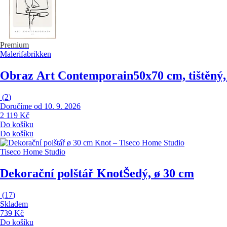
Premium
Malerifabrikken
Obraz Art Contemporain
50x70 cm, tištěný
(
2
)
Doručíme od 10. 9. 2026
2 119 Kč
Do košíku
Do košíku
Tiseco Home Studio
Dekorační polštář Knot
Šedý, ø 30 cm
(
17
)
Skladem
739 Kč
Do košíku