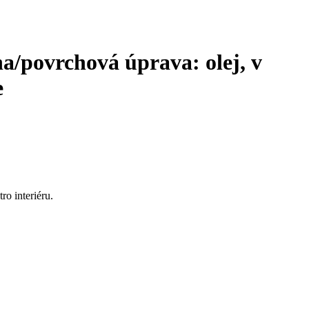
/povrchová úprava: olej, v
e
ro interiéru.