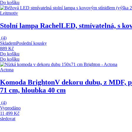
Do košíku
Leitmotiv
Stolní lampa Rachel
LED, stmívatelná, s ko
(
4
)
Skladem
Poslední kousky
889 Kč
Do košíku
Do košíku
Actona
Komoda Brighton
V dekoru dubu, z MDF, po
71 cm, hloubka 40 cm
(
4
)
Vyprodáno
11 499 Kč
sledovat