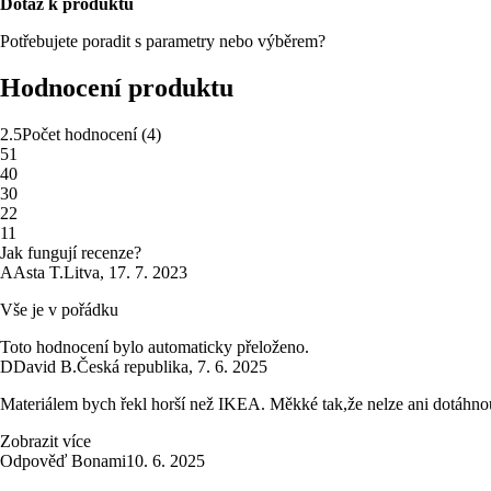
Dotaz k produktu
Potřebujete poradit s parametry nebo výběrem?
Hodnocení produktu
2.5
Počet hodnocení
(
4
)
5
1
4
0
3
0
2
2
1
1
Jak fungují recenze?
A
Asta T.
Litva
,
17. 7. 2023
Vše je v pořádku
Toto hodnocení bylo automaticky přeloženo.
D
David B.
Česká republika
,
7. 6. 2025
Materiálem bych řekl horší než IKEA. Měkké tak,že nelze ani dotáhnou
Zobrazit více
Odpověď Bonami
10. 6. 2025