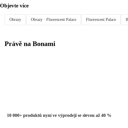
Objevte více
Obrazy
Obrazy · Fluorescent Palace
Fluorescent Palace
B
Právě na Bonami
Summer Sale
až -40 %
10 000+ produktů nyní ve výprodeji se slevou až 40 %