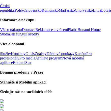
Česká
republika
Polsko
Slovensko
Rumunsko
Maďarsko
Chorvatsko
Litva
Lotyš
Informace o nákupu
Vše o nákupu
Doprava
Reklamace a vrácení
Platba
Bonami Home
Studia
Jak fungují kredity
Více o bonami
Služby
Kontakty
O nás
Značky
Dárkové poukazy
Kariéra
Pro
profesionály
Pro média
Affiliate program
Nová mobilní
aplikace
BonamiStar
Bonami prodejny v Praze
Stáhněte si Mobilní aplikaci
Sledujte nás na sociálních sítích