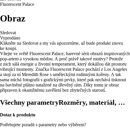
Fluorescent Palace
Obraz
Sledovat
Vyprodáno
Klikněte na Sledovat a my vás upozorníme, až bude produkt znovu
ke koupi.
Vítejte ve světě Fluorescent Palace, barevné sérii obrazů inspirovaných
pop-artem a vysokou módou. A proč právě takové motivy? Protože
z nich sálá energie a životní temperament, který dokážou dát prostoru
vibrující momenty. Značka Fluorescent Palace pochází z Los Angeles
a stojí za ní Meredith Rose s uměleckými rodinnými kořeny. A tak
sama míchá fotografii s grafickými prvky, které pak nechává tisknout
na bavlněné plátno natažené na dřevěný rám. Díky tomu je obraz
připraven k okamžitému zavěšení bez zbytečných starostí.
Všechny parametry
Rozměry, materiál, …
Dotaz k produktu
Potřebujete poradit s parametry nebo výběrem?