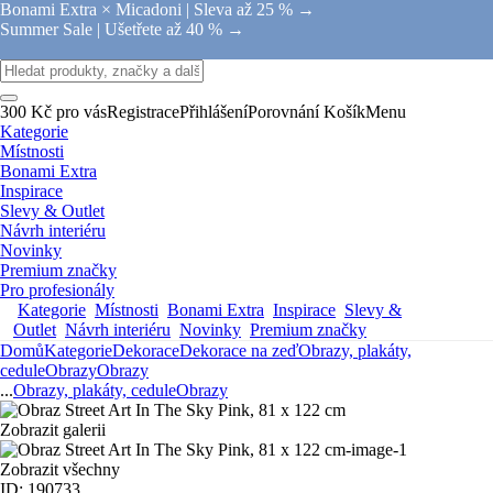
Bonami Extra × Micadoni |
Sleva až 25 % →
Summer Sale |
Ušetřete až 40 % →
300 Kč pro vás
Registrace
Přihlášení
Porovnání
Košík
Menu
Kategorie
Místnosti
Bonami Extra
Inspirace
Slevy & Outlet
Návrh interiéru
Novinky
Premium značky
Pro profesionály
Kategorie
Místnosti
Bonami Extra
Inspirace
Slevy &
Outlet
Návrh interiéru
Novinky
Premium značky
Domů
Kategorie
Dekorace
Dekorace na zeď
Obrazy, plakáty,
cedule
Obrazy
Obrazy
...
Obrazy, plakáty, cedule
Obrazy
Zobrazit galerii
Zobrazit všechny
ID: 190733