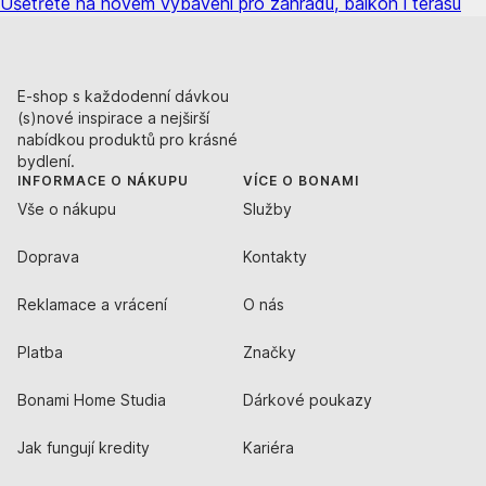
Ušetřete na novém vybavení pro zahradu, balkon i terasu
E-shop s každodenní dávkou
(s)nové inspirace a nejširší
nabídkou produktů pro krásné
bydlení.
INFORMACE O NÁKUPU
VÍCE O BONAMI
Vše o nákupu
Služby
Doprava
Kontakty
Reklamace a vrácení
O nás
Platba
Značky
Bonami Home Studia
Dárkové poukazy
Jak fungují kredity
Kariéra