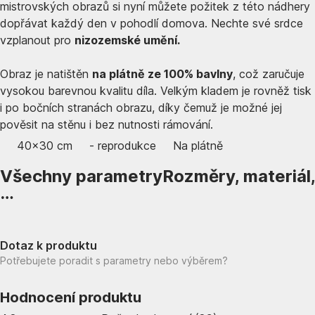
mistrovských obrazů si nyní můžete požitek z této nádhery
dopřávat každý den v pohodlí domova. Nechte své srdce
vzplanout pro
nizozemské umění.
Obraz je natištěn
na plátně ze 100% bavlny
, což zaručuje
vysokou barevnou kvalitu díla. Velkým kladem je rovněž tisk
i po bočních stranách obrazu, díky čemuž je možné jej
pověsit na stěnu i bez nutnosti rámování.
40x30 cm
- reprodukce
Na plátně
Všechny parametry
Rozměry, materiál,
…
Dotaz k produktu
Potřebujete poradit s parametry nebo výběrem?
Hodnocení produktu