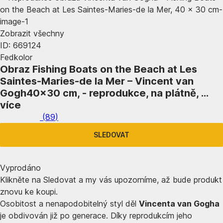
Zobrazit všechny
ID: 669124
Fedkolor
Obraz Fishing Boats on the Beach at Les
Saintes-Maries-de la Mer – Vincent van
Gogh
40x30 cm, - reprodukce, na plátně
, …
více
(
89
)
SLEDOVAT
Vyprodáno
Klikněte na Sledovat a my vás upozorníme, až bude produkt
znovu ke koupi.
Osobitost a nenapodobitelný styl děl
Vincenta van Gogha
je obdivován již po generace. Díky reprodukcím jeho