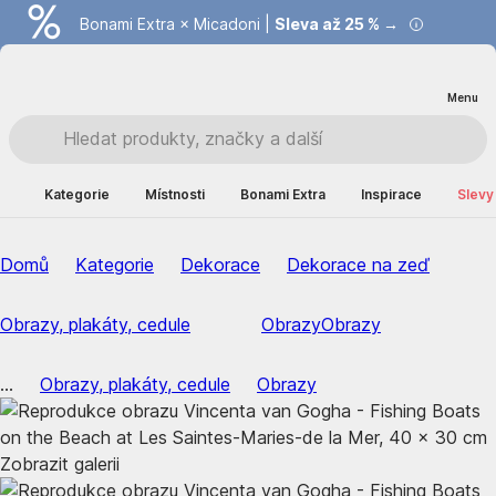
Bonami Extra × Micadoni |
Summer Sale |
Ušetřete až 40 % →
Sleva až 25 % →
Menu
Kategorie
Místnosti
Bonami Extra
Inspirace
Slevy
Domů
Kategorie
Dekorace
Dekorace na zeď
Obrazy, plakáty, cedule
Obrazy
Obrazy
...
Obrazy, plakáty, cedule
Obrazy
Zobrazit galerii