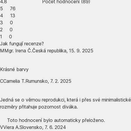
4.8
Počet hodnocení
(
89
)
5
76
4
13
3
0
2
0
1
0
Jak fungují recenze?
M
Mgr. Irena Č.
Česká republika
,
15. 9. 2025
Krásné barvy
C
Camelia T.
Rumunsko
,
7. 2. 2025
Jedná se o věrnou reprodukci, která i přes své minimalistické
rozměry přitahuje pozornost diváka.
Toto hodnocení bylo automaticky přeloženo.
V
Viera A.
Slovensko
,
7. 6. 2024