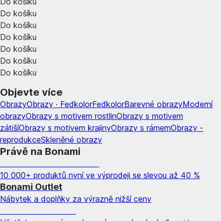
Do košíku
Do košíku
Do košíku
Do košíku
Do košíku
Do košíku
Do košíku
Objevte více
Obrazy
Obrazy · Fedkolor
Fedkolor
Barevné obrazy
Moderní
obrazy
Obrazy s motivem rostlin
Obrazy s motivem
zátiší
Obrazy s motivem krajiny
Obrazy s rámem
Obrazy -
reprodukce
Skleněné obrazy
Právě na Bonami
Summer Sale až -40 %
10 000+ produktů nyní ve výprodeji se slevou až 40 %
Bonami Outlet
Nábytek a doplňky za výrazně nižší ceny
Zahrada ve slevě