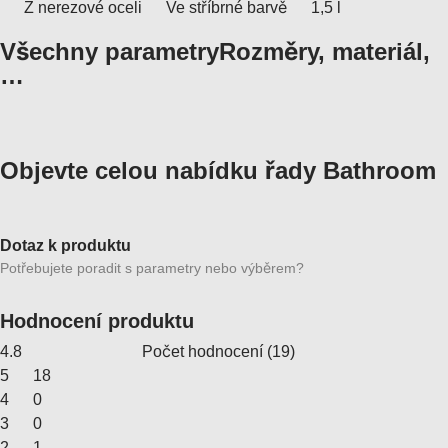
Z nerezové oceli
Ve stříbrné barvě
1,5 l
Všechny parametry
Rozměry, materiál,
…
Objevte celou nabídku řady Bathroom
Dotaz k produktu
Potřebujete poradit s parametry nebo výběrem?
Hodnocení produktu
4.8
Počet hodnocení
(
19
)
5
18
4
0
3
0
2
1