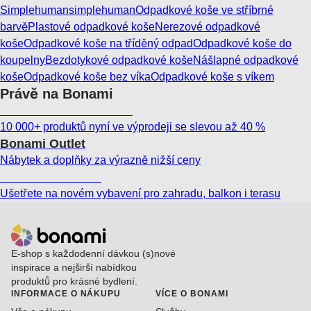
Simplehuman
simplehuman
Odpadkové koše ve stříbrné
barvě
Plastové odpadkové koše
Nerezové odpadkové
koše
Odpadkové koše na tříděný odpad
Odpadkové koše do
koupelny
Bezdotykové odpadkové koše
Nášlapné odpadkové
koše
Odpadkové koše bez víka
Odpadkové koše s víkem
Právě na Bonami
Summer Sale až -40 %
10 000+ produktů nyní ve výprodeji se slevou až 40 %
Bonami Outlet
Nábytek a doplňky za výrazně nižší ceny
Zahrada ve slevě
Ušetřete na novém vybavení pro zahradu, balkon i terasu
E-shop s každodenní dávkou (s)nové
inspirace a nejširší nabídkou
produktů pro krásné bydlení.
INFORMACE O NÁKUPU
VÍCE O BONAMI