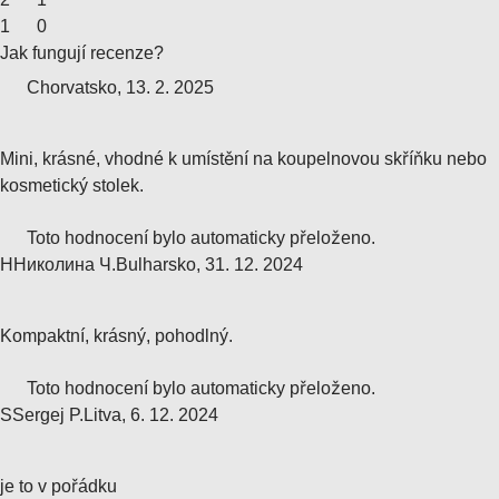
1
0
Jak fungují recenze?
Chorvatsko
,
13. 2. 2025
Mini, krásné, vhodné k umístění na koupelnovou skříňku nebo
kosmetický stolek.
Toto hodnocení bylo automaticky přeloženo.
Н
Николина Ч.
Bulharsko
,
31. 12. 2024
Kompaktní, krásný, pohodlný.
Toto hodnocení bylo automaticky přeloženo.
S
Sergej P.
Litva
,
6. 12. 2024
je to v pořádku