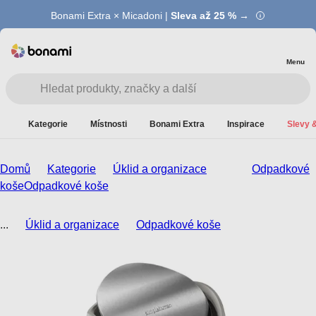
Bonami Extra × Micadoni |
Summer Sale |
Ušetřete až 40 % →
Sleva až 25 % →
Menu
Kategorie
Místnosti
Bonami Extra
Inspirace
Slevy &
Domů
Kategorie
Úklid a organizace
Odpadkové
koše
Odpadkové koše
...
Úklid a organizace
Odpadkové koše