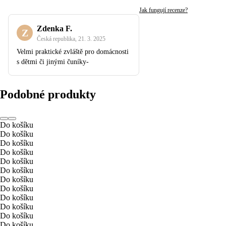
Jak fungují recenze?
Zdenka F.
Z
Česká republika
,
21. 3. 2025
Velmi praktické zvláště pro domácnosti
s dětmi či jinými čuníky-
Podobné produkty
Do košíku
Do košíku
Do košíku
Do košíku
Do košíku
Do košíku
Do košíku
Do košíku
Do košíku
Do košíku
Do košíku
Do košíku