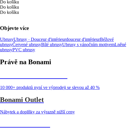
Do košíku
Do košíku
Do košíku
Objevte více
Ubrusy
Ubrusy · Douceur d'intérieur
douceur d'intérieur
Béžové
ubrusy
Červené ubrusy
Bílé ubrusy
Ubrusy s vánočním motivem
Lněné
ubrusy
PVC ubrusy
Právě na Bonami
Summer Sale až -40 %
10 000+ produktů nyní ve výprodeji se slevou až 40 %
Bonami Outlet
Nábytek a doplňky za výrazně nižší ceny
Zahrada ve slevě