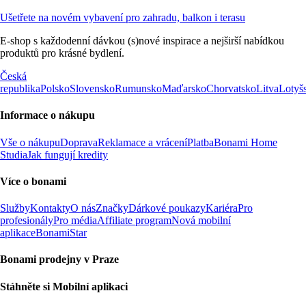
Ušetřete na novém vybavení pro zahradu, balkon i terasu
E-shop s každodenní dávkou (s)nové inspirace a nejširší nabídkou
produktů pro krásné bydlení.
Česká
republika
Polsko
Slovensko
Rumunsko
Maďarsko
Chorvatsko
Litva
Lotyš
Informace o nákupu
Vše o nákupu
Doprava
Reklamace a vrácení
Platba
Bonami Home
Studia
Jak fungují kredity
Více o bonami
Služby
Kontakty
O nás
Značky
Dárkové poukazy
Kariéra
Pro
profesionály
Pro média
Affiliate program
Nová mobilní
aplikace
BonamiStar
Bonami prodejny v Praze
Stáhněte si Mobilní aplikaci