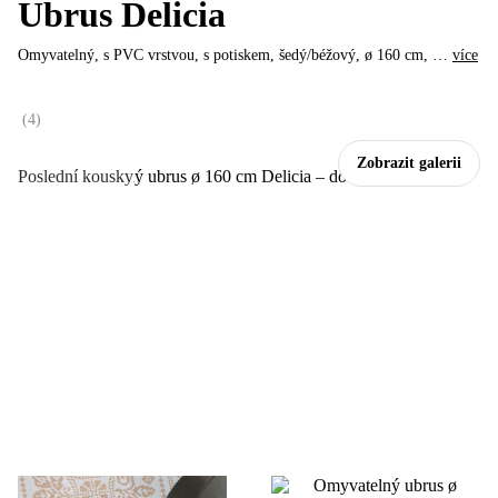
Ubrus Delicia
Omyvatelný, s PVC vrstvou, s potiskem, šedý/béžový, ø 160 cm
, …
více
(
4
)
Zobrazit galerii
Poslední kousky