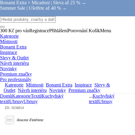
Bonami Extra × Micadoni |
Sleva až 25 % →
Summer Sale |
Ušetřete až 40 % →
300 Kč pro vás
Registrace
Přihlášení
Porovnání
Košík
Menu
Kategorie
Místnosti
Bonami Extra
Inspirace
Slevy & Outlet
Návrh interiéru
Novinky
Premium značky
Pro profesionály
Kategorie
Místnosti
Bonami Extra
Inspirace
Slevy &
Outlet
Návrh interiéru
Novinky
Premium značky
Domů
Kategorie
Textil
Kuchyňský
...
Kuchyňský
textil
Ubrusy
Ubrusy
textil
Ubrusy
ID: 1636014
douceur d'intérieur