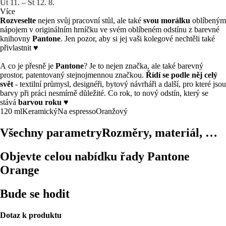
Út 11. – St 12. 8.
Více
Rozveselte
nejen svůj pracovní stůl, ale také
svou morálku
oblíbeným
nápojem v originálním hrníčku ve svém oblíbeném odstínu z barevné
knihovny
Pantone
. Jen pozor, aby si jej vaši kolegové nechtěli také
přivlastnit ♥
A co je přesně je
Pantone
? Je to nejen značka, ale také barevný
prostor, patentovaný stejnojmennou značkou.
Řídí se podle něj celý
svět
- textilní průmysl, designéři, bytový návrháři a další, pro které jsou
barvy při práci nesmírně důležité. Co rok, to nový odstín, který se
stává
barvou roku
♥
120 ml
Keramický
Na espresso
Oranžový
Všechny parametry
Rozměry, materiál, …
Objevte celou nabídku řady Pantone
Orange
Bude se hodit
Dotaz k produktu