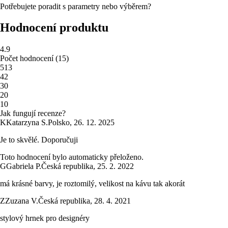
Potřebujete poradit s parametry nebo výběrem?
Hodnocení produktu
4.9
Počet hodnocení
(
15
)
5
13
4
2
3
0
2
0
1
0
Jak fungují recenze?
K
Katarzyna S.
Polsko
,
26. 12. 2025
Je to skvělé. Doporučuji
Toto hodnocení bylo automaticky přeloženo.
G
Gabriela P.
Česká republika
,
25. 2. 2022
má krásné barvy, je roztomilý, velikost na kávu tak akorát
Z
Zuzana V.
Česká republika
,
28. 4. 2021
stylový hrnek pro designéry