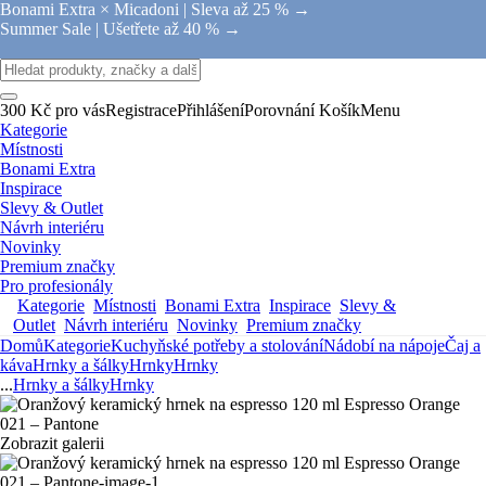
Bonami Extra × Micadoni |
Sleva až 25 % →
Summer Sale |
Ušetřete až 40 % →
300 Kč pro vás
Registrace
Přihlášení
Porovnání
Košík
Menu
Kategorie
Místnosti
Bonami Extra
Inspirace
Slevy & Outlet
Návrh interiéru
Novinky
Premium značky
Pro profesionály
Kategorie
Místnosti
Bonami Extra
Inspirace
Slevy &
Outlet
Návrh interiéru
Novinky
Premium značky
Domů
Kategorie
Kuchyňské potřeby a stolování
Nádobí na nápoje
Čaj a
káva
Hrnky a šálky
Hrnky
Hrnky
...
Hrnky a šálky
Hrnky
Zobrazit galerii