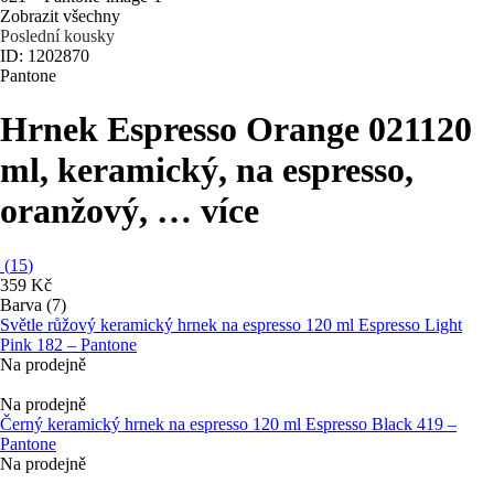
Zobrazit všechny
Poslední kousky
ID: 1202870
Pantone
Hrnek Espresso Orange 021
120
ml, keramický, na espresso,
oranžový
, …
více
(
15
)
359 Kč
Barva (7)
Světle růžový keramický hrnek na espresso 120 ml Espresso Light
Pink 182 – Pantone
Na prodejně
Na prodejně
Černý keramický hrnek na espresso 120 ml Espresso Black 419 –
Pantone
Na prodejně