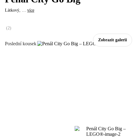
Látkový
, …
více
(
2
)
Zobrazit galerii
Poslední kousek