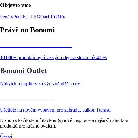
Objevte více
Penály
Penály · LEGO®
LEGO®
Právě na Bonami
Summer Sale až -40 %
10 000+ produktů nyní ve výprodeji se slevou až 40 %
Bonami Outlet
Nábytek a doplňky za výrazně nižší ceny
Zahrada ve slevě
Ušetřete na novém vybavení pro zahradu, balkon i terasu
E-shop s každodenní dávkou (s)nové inspirace a nejširší nabídkou
produktů pro krásné bydlení.
Česká