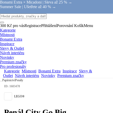
Bonami Extra × Micadoni |
Sleva až 25 % →
Summer Sale |
Ušetřete až 40 % →
300 Kč pro vás
Registrace
Přihlášení
Porovnání
Košík
Menu
Kategorie
Místnosti
Bonami Extra
Inspirace
Slevy & Outlet
Návrh interiéru
Novinky
Premium značky
Pro profesionály
Kategorie
Místnosti
Bonami Extra
Inspirace
Slevy &
Outlet
Návrh interiéru
Novinky
Premium značky
...
Papírnictví
Penály
ID: 1683478
LEGO®
Penál City Go Big