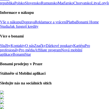
republika
Polsko
Slovensko
Rumunsko
Maďarsko
Chorvatsko
Litva
Lotyš
Informace o nákupu
Vše o nákupu
Doprava
Reklamace a vrácení
Platba
Bonami Home
Studia
Jak fungují kredity
Více o bonami
Služby
Kontakty
O nás
Značky
Dárkové poukazy
Kariéra
Pro
profesionály
Pro média
Affiliate program
Nová mobilní
aplikace
BonamiStar
Bonami prodejny v Praze
Stáhněte si Mobilní aplikaci
Sledujte nás na sociálních sítích