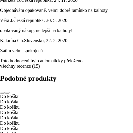
Markéta O.
Česká republika
,
24. 11. 2020
Objednávám opakovaně, velmi dobré ramínko na kalhoty
Věra J.
Česká republika
,
30. 5. 2020
opakovaný nákup, nejlepší na kalhoty!
Katarína Ch.
Slovensko
,
22. 2. 2020
Zatím velmi spokojená...
Toto hodnocení bylo automaticky přeloženo.
všechny recenze
(
15
)
Podobné produkty
Do košíku
Do košíku
Do košíku
Do košíku
Do košíku
Do košíku
Do košíku