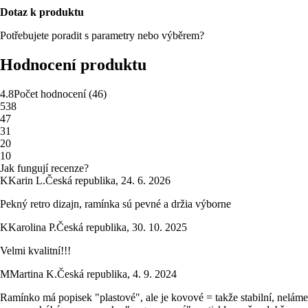
Dotaz k produktu
Potřebujete poradit s parametry nebo výběrem?
Hodnocení produktu
4.8
Počet hodnocení
(
46
)
5
38
4
7
3
1
2
0
1
0
Jak fungují recenze?
K
Karin L.
Česká republika
,
24. 6. 2026
Pekný retro dizajn, ramínka sú pevné a držia výborne
K
Karolina P.
Česká republika
,
30. 10. 2025
Velmi kvalitní!!!
M
Martina K.
Česká republika
,
4. 9. 2024
Ramínko má popisek "plastové", ale je kovové = takže stabilní, neláme