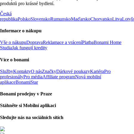
produktů pro krásné bydlení.
Česká
republika
Polsko
Slovensko
Rumunsko
Maďarsko
Chorvatsko
Litva
Lotyš
Informace o nákupu
Vše o nákupu
Doprava
Reklamace a vrácení
Platba
Bonami Home
Studia
Jak fungují kredity
Více o bonami
Služby
Kontakty
O nás
Značky
Dárkové poukazy
Kariéra
Pro
profesionály
Pro média
Affiliate program
Nová mobilní
aplikace
BonamiStar
Bonami prodejny v Praze
Stáhněte si Mobilní aplikaci
Sledujte nás na sociálních sítích