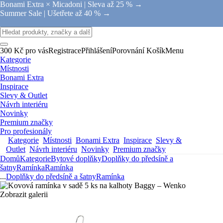
Bonami Extra × Micadoni |
Sleva až 25 % →
Summer Sale |
Ušetřete až 40 % →
300 Kč pro vás
Registrace
Přihlášení
Porovnání
Košík
Menu
Kategorie
Místnosti
Bonami Extra
Inspirace
Slevy & Outlet
Návrh interiéru
Novinky
Premium značky
Pro profesionály
Kategorie
Místnosti
Bonami Extra
Inspirace
Slevy &
Outlet
Návrh interiéru
Novinky
Premium značky
Domů
Kategorie
Bytové doplňky
Doplňky do předsíně a
šatny
Ramínka
Ramínka
...
Doplňky do předsíně a šatny
Ramínka
Zobrazit galerii