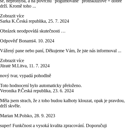
se, neprohýbá, a na povrchu "pogumované" protiskluzově = dobře
drží. Kromě toho ...
Zobrazit více
Sarka K.
Česká republika
,
25. 7. 2024
Obrázek neodpovídá skutečnosti …
Odpověď Bonami
4. 10. 2024
Vážený pane nebo paní, Děkujeme Vám, že jste nás informoval ...
Zobrazit více
Jūratė M.
Litva
,
11. 7. 2024
nový tvar, vypadá pohodlně
Toto hodnocení bylo automaticky přeloženo.
Veronika P.
Česká republika
,
23. 6. 2024
Měla jsem strach, že z toho budou kalhoty klouzat, opak je pravdou,
drží skvěle.
Marian M.
Polsko
,
28. 9. 2023
super! Funkčnost a vysoká kvalita zpracování. Doporučuji