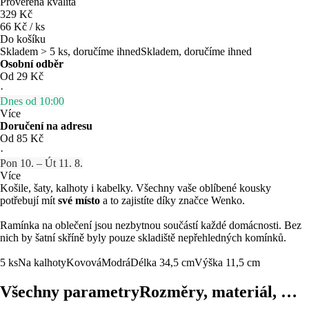
Prověřená kvalita
329 Kč
66 Kč / ks
Do košíku
Skladem > 5 ks, doručíme ihned
Skladem, doručíme ihned
Osobní odběr
Od 29 Kč
·
Dnes od 10:00
Více
Doručení na adresu
Od 85 Kč
·
Pon 10. – Út 11. 8.
Více
Košile, šaty, kalhoty i kabelky. Všechny vaše oblíbené kousky
potřebují mít
své místo
a to zajistíte díky značce Wenko.
Ramínka na oblečení jsou nezbytnou součástí každé domácnosti. Bez
nich by šatní skříně byly pouze skladiště nepřehledných komínků.
5 ks
Na kalhoty
Kovová
Modrá
Délka 34,5 cm
Výška 11,5 cm
Všechny parametry
Rozměry, materiál, …