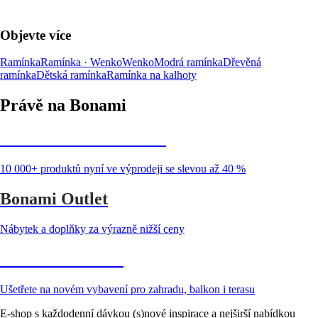
Objevte více
Ramínka
Ramínka · Wenko
Wenko
Modrá ramínka
Dřevěná
ramínka
Dětská ramínka
Ramínka na kalhoty
Právě na Bonami
Summer Sale až -40 %
10 000+ produktů nyní ve výprodeji se slevou až 40 %
Bonami Outlet
Nábytek a doplňky za výrazně nižší ceny
Zahrada ve slevě
Ušetřete na novém vybavení pro zahradu, balkon i terasu
E-shop s každodenní dávkou (s)nové inspirace a nejširší nabídkou