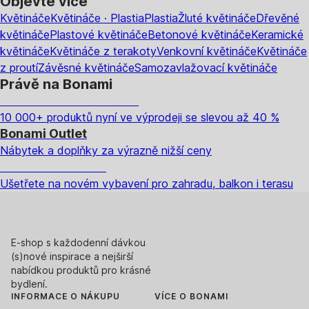
Objevte více
Květináče
Květináče · Plastia
Plastia
Žluté květináče
Dřevěné
květináče
Plastové květináče
Betonové květináče
Keramické
květináče
Květináče z terakoty
Venkovní květináče
Květináče
z proutí
Závěsné květináče
Samozavlažovací květináče
Právě na Bonami
Summer Sale až -40 %
10 000+ produktů nyní ve výprodeji se slevou až 40 %
Bonami Outlet
Nábytek a doplňky za výrazně nižší ceny
Zahrada ve slevě
Ušetřete na novém vybavení pro zahradu, balkon i terasu
E-shop s každodenní dávkou
(s)nové inspirace a nejširší
nabídkou produktů pro krásné
bydlení.
INFORMACE O NÁKUPU
VÍCE O BONAMI