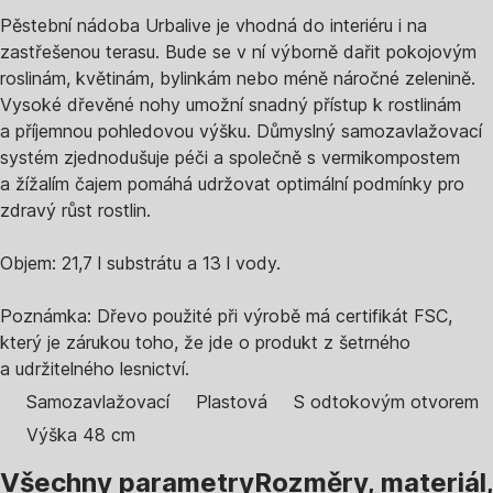
Pěstební nádoba Urbalive je vhodná do interiéru i na
zastřešenou terasu. Bude se v ní výborně dařit pokojovým
roslinám, květinám, bylinkám nebo méně náročné zelenině.
Vysoké dřevěné nohy umožní snadný přístup k rostlinám
a příjemnou pohledovou výšku. Důmyslný samozavlažovací
systém zjednodušuje péči a společně s vermikompostem
a žížalím čajem pomáhá udržovat optimální podmínky pro
zdravý růst rostlin.
Objem: 21,7 l substrátu a 13 l vody.
Poznámka: Dřevo použité při výrobě má certifikát FSC,
který je zárukou toho, že jde o produkt z šetrného
a udržitelného lesnictví.
Samozavlažovací
Plastová
S odtokovým otvorem
Výška 48 cm
Všechny parametry
Rozměry, materiál,