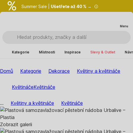
Summer Sale |
Ušetřete až 40 % →
Menu
Kategorie
Místnosti
Inspirace
Slevy & Outlet
Návr
Domů
Kategorie
Dekorace
Květiny a květináče
Květináče
Květináče
...
Květiny a květináče
Květináče
Zobrazit galerii