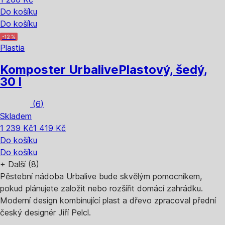
Do košíku
Do košíku
-12 %
Plastia
Komposter Urbalive
Plastový, šedý,
30 l
(
6
)
Skladem
1 239 Kč
1 419 Kč
Do košíku
Do košíku
+
Další (8)
Pěstební nádoba Urbalive bude skvělým pomocníkem,
pokud plánujete založit nebo rozšířit domácí zahrádku.
Moderní design kombinující plast a dřevo zpracoval přední
český designér Jiří Pelcl.