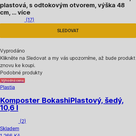
plastová, s odtokovým otvorem, výška 48
cm
, …
více
(
17
)
SLEDOVAT
Vyprodáno
Klikněte na Sledovat a my vás upozorníme, až bude produkt
znovu ke koupi.
Podobné produkty
Výhodná cena
Plastia
Komposter Bokashi
Plastový, šedý,
10,6 l
(
2
)
Skladem
1 266 Kč