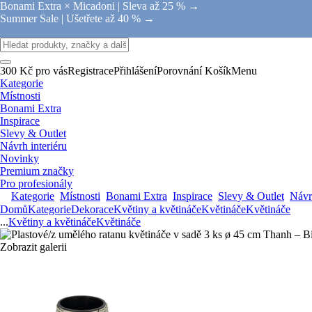
Bonami Extra × Micadoni |
Sleva až 25 % →
Summer Sale |
Ušetřete až 40 % →
300 Kč pro vás
Registrace
Přihlášení
Porovnání
Košík
Menu
Kategorie
Místnosti
Bonami Extra
Inspirace
Slevy & Outlet
Návrh interiéru
Novinky
Premium značky
Pro profesionály
Kategorie
Místnosti
Bonami Extra
Inspirace
Slevy & Outlet
Návrh
Domů
Kategorie
Dekorace
Květiny a květináče
Květináče
Květináče
...
Květiny a květináče
Květináče
Zobrazit galerii