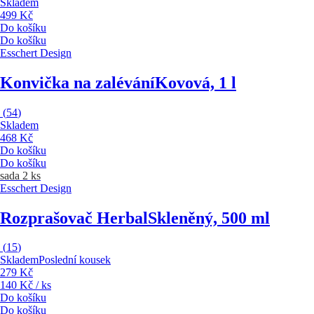
Skladem
499 Kč
Do košíku
Do košíku
Esschert Design
Konvička na zalévání
Kovová, 1 l
(
54
)
Skladem
468 Kč
Do košíku
Do košíku
sada 2 ks
Esschert Design
Rozprašovač Herbal
Skleněný, 500 ml
(
15
)
Skladem
Poslední kousek
279 Kč
140 Kč / ks
Do košíku
Do košíku