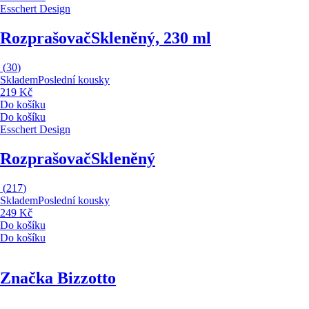
Esschert Design
Rozprašovač
Skleněný, 230 ml
(
30
)
Skladem
Poslední kousky
219 Kč
Do košíku
Do košíku
Esschert Design
Rozprašovač
Skleněný
(
217
)
Skladem
Poslední kousky
249 Kč
Do košíku
Do košíku
Značka Bizzotto