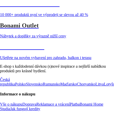
Summer Sale až -40 %
10 000+ produktů nyní ve výprodeji se slevou až 40 %
Bonami Outlet
Nábytek a doplňky za výrazně nižší ceny
Zahrada ve slevě
Ušetřete na novém vybavení pro zahradu, balkon i terasu
E-shop s každodenní dávkou (s)nové inspirace a nejširší nabídkou
produktů pro krásné bydlení.
Česká
republika
Polsko
Slovensko
Rumunsko
Maďarsko
Chorvatsko
Litva
Lotyš
Informace o nákupu
Vše o nákupu
Doprava
Reklamace a vrácení
Platba
Bonami Home
Studia
Jak fungují kredity