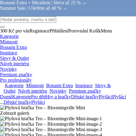
Bonami Extra × Micadoni |
Sleva až 25 % →
Summer Sale |
Ušetřete až 40 % →
300 Kč pro vás
Registrace
Přihlášení
Porovnání
Košík
Menu
Kategorie
Místnosti
Bonami Extra
Inspirace
Slevy & Outlet
Návrh interiéru
Novinky
Premium značky
Pro profesionály
Kategorie
Místnosti
Bonami Extra
Inspirace
Slevy &
Outlet
Návrh interiéru
Novinky
Premium značky
Domů
Kategorie
Pro děti
Hry a hračky
Dětské hračky
Plyšáci
Plyšáci
...
Dětské hračky
Plyšáci
Zobrazit galerii