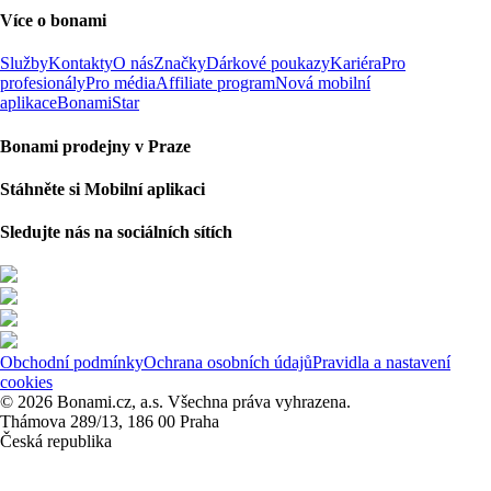
Více o bonami
Služby
Kontakty
O nás
Značky
Dárkové poukazy
Kariéra
Pro
profesionály
Pro média
Affiliate program
Nová mobilní
aplikace
BonamiStar
Bonami prodejny v Praze
Stáhněte si Mobilní aplikaci
Sledujte nás na sociálních sítích
Obchodní podmínky
Ochrana osobních údajů
Pravidla a nastavení
cookies
© 2026 Bonami.cz, a.s. Všechna práva vyhrazena.
Thámova 289/13, 186 00 Praha
Česká republika