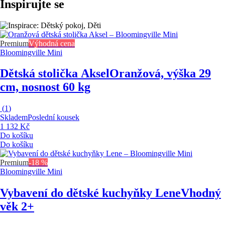
Inspirujte se
Premium
Výhodná cena
Bloomingville Mini
Dětská stolička Aksel
Oranžová, výška 29
cm, nosnost 60 kg
(
1
)
Skladem
Poslední kousek
1 132 Kč
Do košíku
Do košíku
Premium
-18 %
Bloomingville Mini
Vybavení do dětské kuchyňky Lene
Vhodný
věk 2+